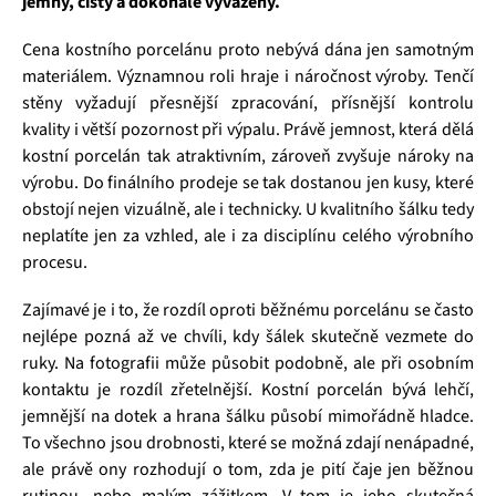
jemný, čistý a dokonale vyvážený.
Cena kostního porcelánu proto nebývá dána jen samotným
materiálem. Významnou roli hraje i náročnost výroby. Tenčí
stěny vyžadují přesnější zpracování, přísnější kontrolu
kvality i větší pozornost při výpalu. Právě jemnost, která dělá
kostní porcelán tak atraktivním, zároveň zvyšuje nároky na
výrobu. Do finálního prodeje se tak dostanou jen kusy, které
obstojí nejen vizuálně, ale i technicky. U kvalitního šálku tedy
neplatíte jen za vzhled, ale i za disciplínu celého výrobního
procesu.
Zajímavé je i to, že rozdíl oproti běžnému porcelánu se často
nejlépe pozná až ve chvíli, kdy šálek skutečně vezmete do
ruky. Na fotografii může působit podobně, ale při osobním
kontaktu je rozdíl zřetelnější. Kostní porcelán bývá lehčí,
jemnější na dotek a hrana šálku působí mimořádně hladce.
To všechno jsou drobnosti, které se možná zdají nenápadné,
ale právě ony rozhodují o tom, zda je pití čaje jen běžnou
rutinou, nebo malým zážitkem. V tom je jeho skutečná