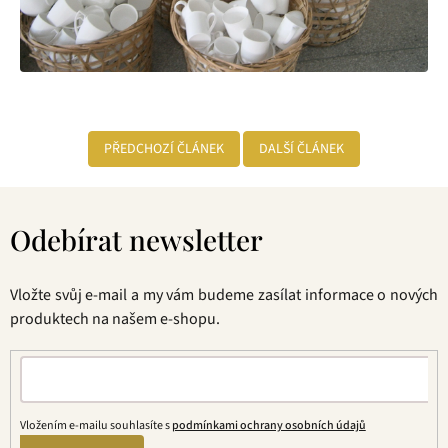
PŘEDCHOZÍ ČLÁNEK
DALŠÍ ČLÁNEK
Z
á
Odebírat newsletter
p
a
t
Vložte svůj e-mail a my vám budeme zasílat informace o nových
í
produktech na našem e-shopu.
Vložením e-mailu souhlasíte s
podmínkami ochrany osobních údajů