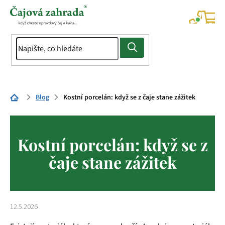
Přejít
na
NÁK
KOŠÍ
obsah
Domů
Blog
Kostní porcelán: když se z čaje stane zážitek
Kostní porcelán: když se z
čaje stane zážitek
12.5.2026