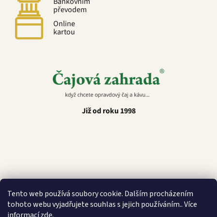
Bankovním
převodem
Online
kartou
Již od roku 1998
Latino Café
Tento web používá soubory cookie. Dalším procházením
tohoto webu vyjadřujete souhlas s jejich používáním.. Více
informací
zde
.