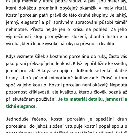
Existují materiály, které pouze slouží. A pak jsou materiály,
které dokážou proměnit obyčejný okamžik v malý rituál.
Kostní porcelán patří právě do této druhé skupiny. Je lehký,
jemný, elegantní a při správném zpracování působí téměř
nehmotně. Přesto nejde jen o krásu na pohled. Za jeho
výjimečností stojí promyšlené složení, dlouhá historie a
výroba, která klade vysoké nároky na přesnost i kvalitu.
Když vezmete šálek z kostního porcelánu do ruky, často vás
jako první překvapí jeho lehkost. Když jej přiblížíte ke světlu,
jemně prosvítá. A když se napijete, dotknete se tenké, hladké
hrany, která působí mimořádně kultivovaně. Právě v tom
spočívá jeho kouzlo. Kostní porcelán není okázalý. Nepoutá
pozornost křiklavostí, ale kvalitou, kterou člověk pozná až
při skutečném používání.
Je to materiál detailu, jemnosti a
tiché elegance.
Jednoduše řečeno, kostní porcelán je speciální druh
porcelánu, do jehož složení vstupuje kostní popel spolu s