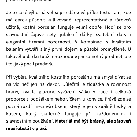
Je to také výborná volba pro dárkové příležitosti. Tam, kde
má dárek působit kultivovaně, reprezentativně a zároveň
užitně, kostní porcelán funguje velmi dobře. Hodí se pro
slavnostní čajové sety, jubilejní dárky, svatební dary i
elegantní firemní pozornosti. V kombinaci s kvalitním
balením vytváří silný první dojem a působí promyšleně. U
takového dárku totiž nerozhoduje jen samotný předmět, ale
i to, jaký pocit předává.
Při výběru kvalitního kostního porcelánu má smysl dívat se
na víc než jen na dekor. Důležitá je tloušťka a rovinnost
hrany, kvalita glazury, vyvážení šálku v ruce i celková
proporce s podšálkem nebo víčkem u konvice. Právě zde se
pozná rozdíl mezi výrobkem, který je jen vizuálně hezký, a
kusem, který skutečně funguje při každodenním i
slavnostním používání.
Materiál má být krásný, ale zároveň
musí obstát v praxi.