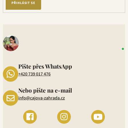
PŘIHLÁSIT SE
V
o
+
P
1
Pište přes WhatsApp
+420 739 017 476
Nebo pište na e-mail
info@cajova-zahrada.cz