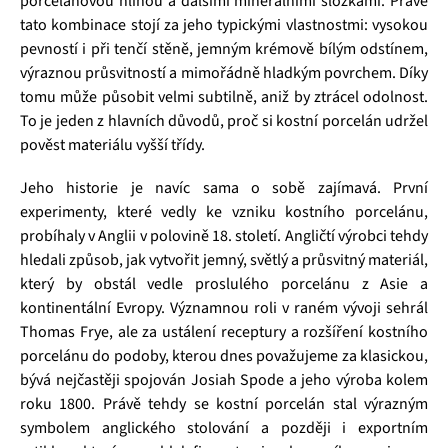
porcelánovou hlínou a dalšími minerálními složkami. Právě
tato kombinace stojí za jeho typickými vlastnostmi: vysokou
pevností i při tenčí stěně, jemným krémově bílým odstínem,
výraznou průsvitností a mimořádně hladkým povrchem. Díky
tomu může působit velmi subtilně, aniž by ztrácel odolnost.
To je jeden z hlavních důvodů, proč si kostní porcelán udržel
pověst materiálu vyšší třídy.
Jeho historie je navíc sama o sobě zajímavá. První
experimenty, které vedly ke vzniku kostního porcelánu,
probíhaly v Anglii v polovině 18. století. Angličtí výrobci tehdy
hledali způsob, jak vytvořit jemný, světlý a průsvitný materiál,
který by obstál vedle proslulého porcelánu z Asie a
kontinentální Evropy. Významnou roli v raném vývoji sehrál
Thomas Frye, ale za ustálení receptury a rozšíření kostního
porcelánu do podoby, kterou dnes považujeme za klasickou,
bývá nejčastěji spojován Josiah Spode a jeho výroba kolem
roku 1800. Právě tehdy se kostní porcelán stal výrazným
symbolem anglického stolování a později i exportním