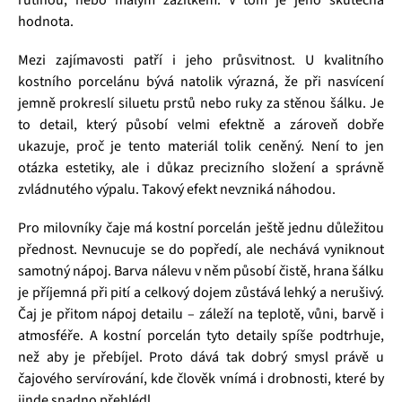
hodnota.
Mezi zajímavosti patří i jeho průsvitnost. U kvalitního
kostního porcelánu bývá natolik výrazná, že při nasvícení
jemně prokreslí siluetu prstů nebo ruky za stěnou šálku. Je
to detail, který působí velmi efektně a zároveň dobře
ukazuje, proč je tento materiál tolik ceněný. Není to jen
otázka estetiky, ale i důkaz precizního složení a správně
zvládnutého výpalu. Takový efekt nevzniká náhodou.
Pro milovníky čaje má kostní porcelán ještě jednu důležitou
přednost. Nevnucuje se do popředí, ale nechává vyniknout
samotný nápoj. Barva nálevu v něm působí čistě, hrana šálku
je příjemná při pití a celkový dojem zůstává lehký a nerušivý.
Čaj je přitom nápoj detailu – záleží na teplotě, vůni, barvě i
atmosféře. A kostní porcelán tyto detaily spíše podtrhuje,
než aby je přebíjel. Proto dává tak dobrý smysl právě u
čajového servírování, kde člověk vnímá i drobnosti, které by
jinde snadno přehlédl.