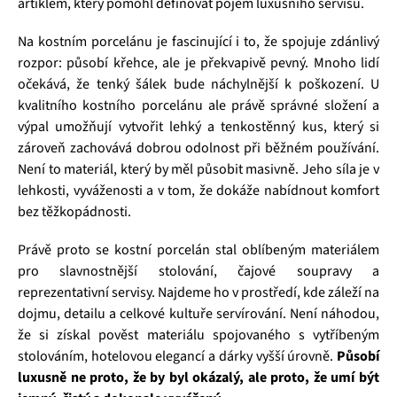
artiklem, který pomohl definovat pojem luxusního servisu.
Na kostním porcelánu je fascinující i to, že spojuje zdánlivý
rozpor: působí křehce, ale je překvapivě pevný. Mnoho lidí
očekává, že tenký šálek bude náchylnější k poškození. U
kvalitního kostního porcelánu ale právě správné složení a
výpal umožňují vytvořit lehký a tenkostěnný kus, který si
zároveň zachovává dobrou odolnost při běžném používání.
Není to materiál, který by měl působit masivně. Jeho síla je v
lehkosti, vyváženosti a v tom, že dokáže nabídnout komfort
bez těžkopádnosti.
Právě proto se kostní porcelán stal oblíbeným materiálem
pro slavnostnější stolování, čajové soupravy a
reprezentativní servisy. Najdeme ho v prostředí, kde záleží na
dojmu, detailu a celkové kultuře servírování. Není náhodou,
že si získal pověst materiálu spojovaného s vytříbeným
stolováním, hotelovou elegancí a dárky vyšší úrovně.
Působí
luxusně ne proto, že by byl okázalý, ale proto, že umí být