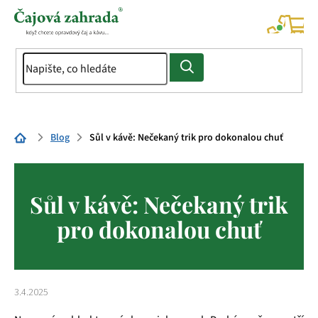
Přejít
na
NÁK
KOŠÍ
obsah
Domů
Blog
Sůl v kávě: Nečekaný trik pro dokonalou chuť
Sůl v kávě: Nečekaný trik
pro dokonalou chuť
3.4.2025