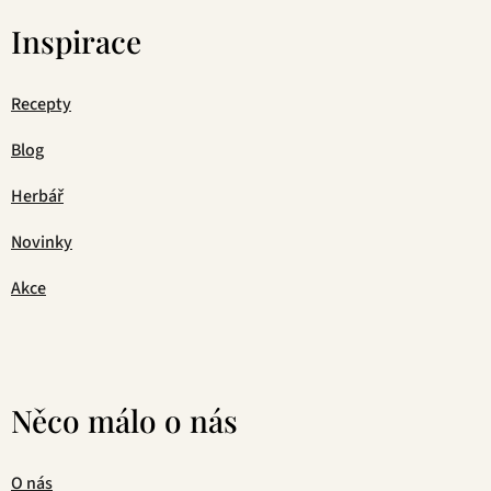
Inspirace
Recepty
Blog
Herbář
Novinky
Akce
Něco málo o nás
O nás