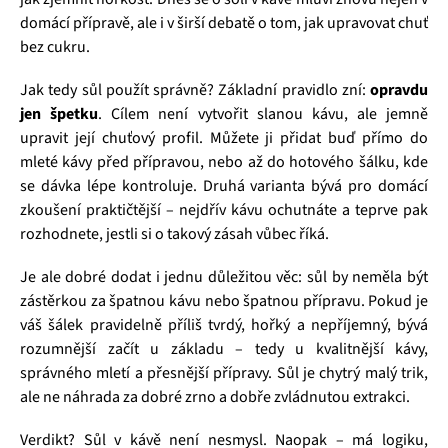
domácí přípravě, ale i v širší debatě o tom, jak upravovat chuť
bez cukru.
Jak tedy sůl použít správně? Základní pravidlo zní:
opravdu
jen špetku
. Cílem není vytvořit slanou kávu, ale jemně
upravit její chuťový profil. Můžete ji přidat buď přímo do
mleté kávy před přípravou, nebo až do hotového šálku, kde
se dávka lépe kontroluje. Druhá varianta bývá pro domácí
zkoušení praktičtější – nejdřív kávu ochutnáte a teprve pak
rozhodnete, jestli si o takový zásah vůbec říká.
Je ale dobré dodat i jednu důležitou věc: sůl by neměla být
zástěrkou za špatnou kávu nebo špatnou přípravu. Pokud je
váš šálek pravidelně příliš tvrdý, hořký a nepříjemný, bývá
rozumnější začít u základu – tedy u kvalitnější kávy,
správného mletí a přesnější přípravy. Sůl je chytrý malý trik,
ale ne náhrada za dobré zrno a dobře zvládnutou extrakci.
Verdikt? Sůl v kávě není nesmysl. Naopak – má logiku,