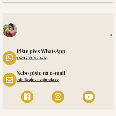
V
o
+
P
1
Pište přes WhatsApp
+420 739 017 476
Nebo pište na e-mail
info@cajova-zahrada.cz