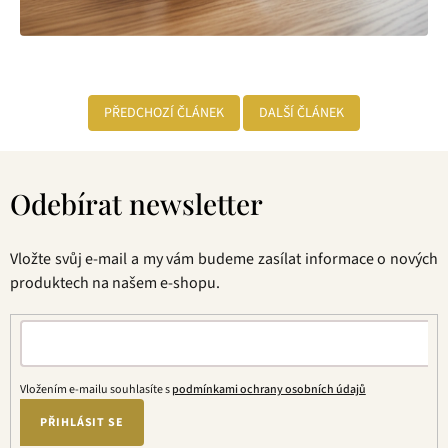
PŘEDCHOZÍ ČLÁNEK
DALŠÍ ČLÁNEK
Z
á
Odebírat newsletter
p
a
t
Vložte svůj e-mail a my vám budeme zasílat informace o nových
í
produktech na našem e-shopu.
Vložením e-mailu souhlasíte s
podmínkami ochrany osobních údajů
PŘIHLÁSIT SE