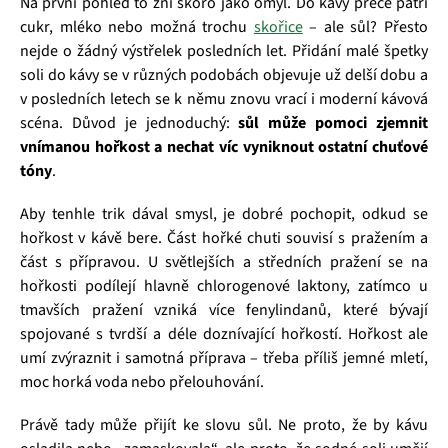
Na první pohled to zní skoro jako omyl. Do kávy přece patří
cukr, mléko nebo možná trochu
skořice
– ale sůl? Přesto
nejde o žádný výstřelek posledních let. Přidání malé špetky
soli do kávy se v různých podobách objevuje už delší dobu a
v posledních letech se k němu znovu vrací i moderní kávová
scéna. Důvod je jednoduchý:
sůl může pomoci zjemnit
vnímanou hořkost a nechat víc vyniknout ostatní chuťové
tóny
.
Aby tenhle trik dával smysl, je dobré pochopit, odkud se
hořkost v kávě bere. Část hořké chuti souvisí s pražením a
část s přípravou. U světlejších a středních pražení se na
hořkosti podílejí hlavně chlorogenové laktony, zatímco u
tmavších pražení vzniká více fenylindanů, které bývají
spojované s tvrdší a déle doznívající hořkostí. Hořkost ale
umí zvýraznit i samotná příprava – třeba příliš jemné mletí,
moc horká voda nebo přelouhování.
Právě tady může přijít ke slovu sůl. Ne proto, že by kávu