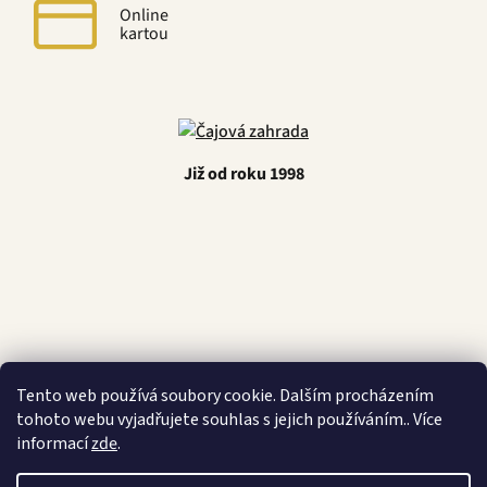
Online
kartou
Již od roku 1998
Latino Café
Tento web používá soubory cookie. Dalším procházením
tohoto webu vyjadřujete souhlas s jejich používáním.. Více
informací
zde
.