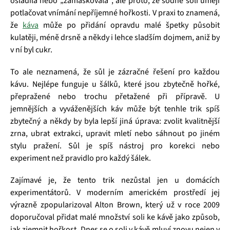
osladila nebo „zamaskovala“, ale proto, že sodné soli umějí
potlačovat vnímání nepříjemné hořkosti. V praxi to znamená,
že
káva
může po přidání opravdu malé špetky působit
kulatěji, méně drsně a někdy i lehce sladším dojmem, aniž by
v ní byl cukr.
To ale neznamená, že sůl je zázračné řešení pro každou
kávu. Nejlépe funguje u šálků, které jsou zbytečně hořké,
přepražené nebo trochu přetažené při přípravě. U
jemnějších a vyváženějších káv může být tenhle trik spíš
zbytečný a někdy by byla lepší jiná úprava: zvolit kvalitnější
zrna, ubrat extrakci, upravit mletí nebo sáhnout po jiném
stylu pražení. Sůl je spíš nástroj pro korekci nebo
experiment než pravidlo pro každý šálek.
Zajímavé je, že tento trik nezůstal jen u domácích
experimentátorů. V moderním americkém prostředí jej
výrazně zpopularizoval Alton Brown, který už v roce 2009
doporučoval přidat malé množství soli ke kávě jako způsob,
jak zjemnit hořkost. Dnes se o soli v kávě mluví znovu nejen v