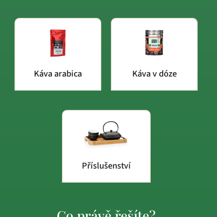
Káva arabica
Káva v dóze
Příslušenství
Co právě řešíte?