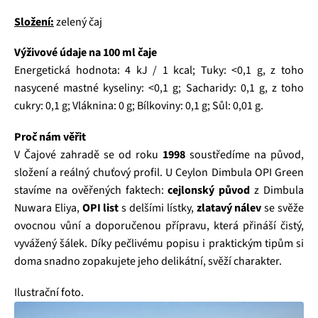
Složení:
zelený čaj
Výživové údaje na 100 ml čaje
Energetická hodnota: 4 kJ / 1 kcal; Tuky: <0,1 g, z toho
nasycené mastné kyseliny: <0,1 g; Sacharidy: 0,1 g, z toho
cukry: 0,1 g; Vláknina: 0 g; Bílkoviny: 0,1 g; Sůl: 0,01 g.
Proč nám věřit
V Čajové zahradě se od roku
1998
soustředíme na původ,
složení a reálný chuťový profil. U Ceylon Dimbula OPI Green
stavíme na ověřených faktech:
cejlonský původ
z Dimbula
Nuwara Eliya,
OPI list
s delšími lístky,
zlatavý nálev
se svěže
ovocnou vůní a doporučenou přípravu, která přináší čistý,
vyvážený šálek. Díky pečlivému popisu i praktickým tipům si
doma snadno zopakujete jeho delikátní, svěží charakter.
Ilustrační foto.