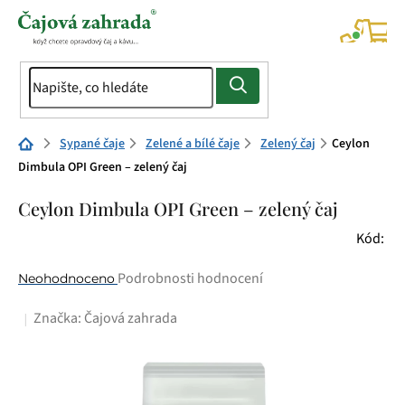
Přejít
na
NÁK
KOŠÍ
obsah
Domů
Sypané čaje
Zelené a bílé čaje
Zelený čaj
Ceylon
Dimbula OPI Green – zelený čaj
Ceylon Dimbula OPI Green – zelený čaj
Kód:
Průměrné
Podrobnosti hodnocení
Neohodnoceno
hodnocení
Značka:
Čajová zahrada
produktu
je
0,0
z