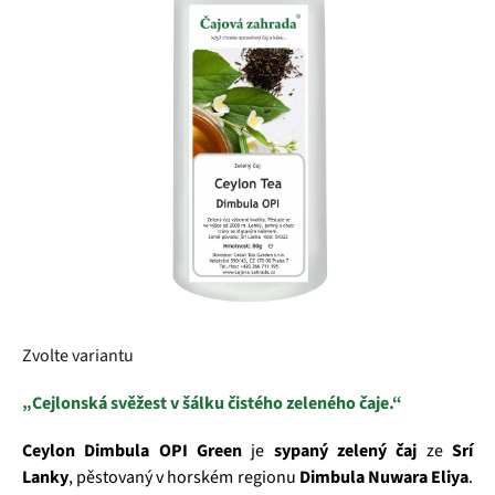
5
hvězdiček.
Zvolte variantu
„Cejlonská svěžest v šálku čistého zeleného čaje.“
Ceylon Dimbula OPI Green
je
sypaný zelený čaj
ze
Srí
Lanky
, pěstovaný v horském regionu
Dimbula Nuwara Eliya
.