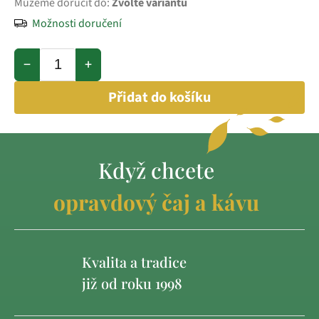
Můžeme doručit do:
Zvolte variantu
Možnosti doručení
−
+
Přidat do košíku
Když chcete
opravdový čaj a kávu
Kvalita a tradice
již od roku 1998