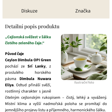
Diskuze
Značka
Detailní popis produktu
„Cejlonská svěžest v šálku
čistého zeleného čaje.“
Původ čaje
Ceylon Dimbula OPI Green
pochází ze
Srí Lanky
, z
proslulého horského
pásma
Dimbula Nuwara
Ilustrační foto
Eliya
. Odtud přináší svěží,
rostlinný charakter s jasně
čitelným cejlonským rukopisem – čistý, lehký a vyvážený.
Místní klima a vyšší nadmořská poloha se promítají do
jemnějšího projevu listu a příjemného, harmonického šálku.