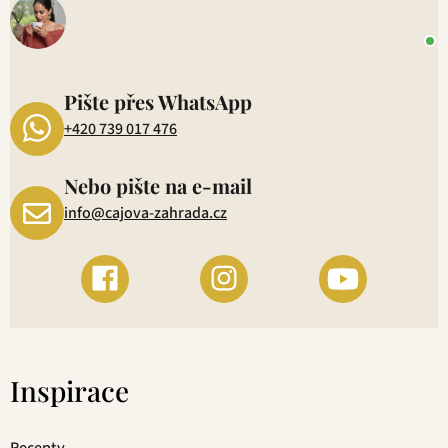
+
P
1
Pište přes WhatsApp
+420 739 017 476
Nebo pište na e-mail
info@cajova-zahrada.cz
Inspirace
Recepty