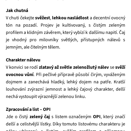
Jak chutná
V chuti čekejte
svěžest
,
lehkou nasládlost
a decentní ovocný
tón na pozadí. Projev je kultivovaný, s čistým zeleným
profilem a klidným závěrem, který vybízí k dalšímu napití. Čaj
je vhodný pro milovníky světlých, přístupných nálevů s
jemným, ale čitelným tělem.
Charakter nálevu
V konvici se rodí
zlatavý až světle zelenožlutý nálev
se
svěží
ovocnou vůní
. Při pečlivé přípravě působí čirým, vyváženým
dojmem a zanechává hladký, lehký dojem na patře. Kratší
louhování zvýrazní jemnost a lehký čajový charakter, delší
nechá vystoupit výraznější zelenou linku.
Zpracování a list – OPI
Jde o čistý
zelený čaj
s listem označeným
OPI
, který značí
delší a celistvější lístky. Díky tomuto listovému charakteru je