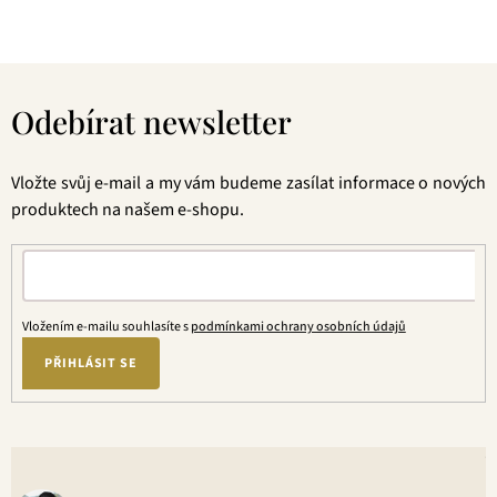
Z
á
Odebírat newsletter
p
a
t
Vložte svůj e-mail a my vám budeme zasílat informace o nových
í
produktech na našem e-shopu.
Vložením e-mailu souhlasíte s
podmínkami ochrany osobních údajů
PŘIHLÁSIT SE
V
o