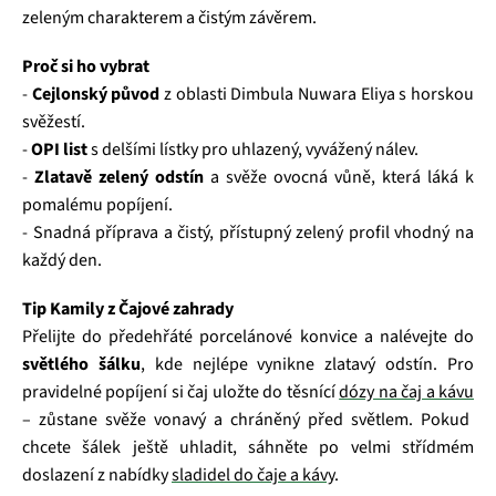
zeleným charakterem a čistým závěrem.
Proč si ho vybrat
-
Cejlonský původ
z oblasti Dimbula Nuwara Eliya s horskou
svěžestí.
-
OPI list
s delšími lístky pro uhlazený, vyvážený nálev.
-
Zlatavě zelený odstín
a svěže ovocná vůně, která láká k
pomalému popíjení.
- Snadná příprava a čistý, přístupný zelený profil vhodný na
každý den.
Tip Kamily z Čajové zahrady
Přelijte do předehřáté porcelánové konvice a nalévejte do
světlého šálku
, kde nejlépe vynikne zlatavý odstín. Pro
pravidelné popíjení si čaj uložte do těsnící
dózy na čaj a kávu
– zůstane svěže vonavý a chráněný před světlem. Pokud
chcete šálek ještě uhladit, sáhněte po velmi střídmém
doslazení z nabídky
sladidel do čaje a kávy
.