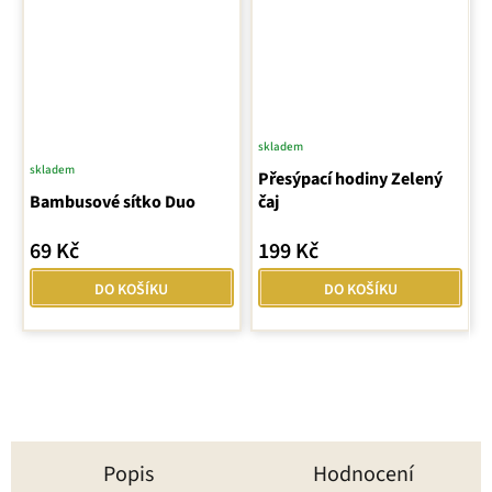
skladem
skladem
Průměrné
Přesýpací hodiny Zelený
Bambusové sítko Duo
hodnocení
čaj
produktu
69 Kč
199 Kč
je
5,0
DO KOŠÍKU
DO KOŠÍKU
z
5
hvězdiček.
Popis
Hodnocení