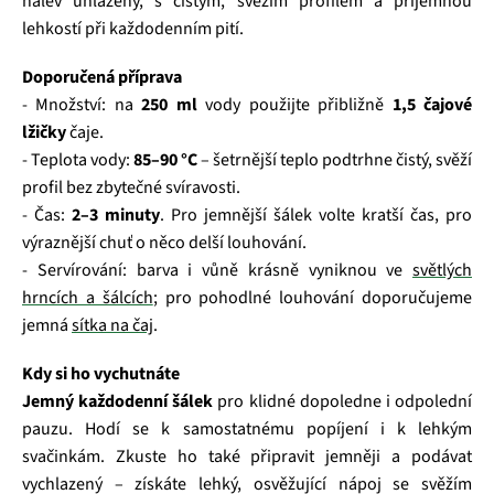
nálev uhlazený, s čistým, svěžím profilem a příjemnou
lehkostí při každodenním pití.
Doporučená příprava
- Množství: na
250 ml
vody použijte přibližně
1,5 čajové
lžičky
čaje.
- Teplota vody:
85–90 °C
– šetrnější teplo podtrhne čistý, svěží
profil bez zbytečné svíravosti.
- Čas:
2–3 minuty
. Pro jemnější šálek volte kratší čas, pro
výraznější chuť o něco delší louhování.
- Servírování: barva i vůně krásně vyniknou ve
světlých
hrncích a šálcích
; pro pohodlné louhování doporučujeme
jemná
sítka na čaj
.
Kdy si ho vychutnáte
Jemný každodenní šálek
pro klidné dopoledne i odpolední
pauzu. Hodí se k samostatnému popíjení i k lehkým
svačinkám. Zkuste ho také připravit jemněji a podávat
vychlazený – získáte lehký, osvěžující nápoj se svěžím