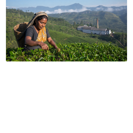
Čajová zahrada je naše vlastní autentická značka, která pro
vás již více než 20 let dováží stovky různých čajů, z nichž si
dokáže vybrat každý! Je jedno, jestli máte rádi prémiové
zelené čaje, nebo preferujete spíše různé ovocné směsi.
Pokud je pro vás prioritou kvalita použitých surovin, jejich
následné šetrné zpracování a také velmi přívětivá cena, pak
jste tu správně. A pevně věříme, že jakmile naše produkty
jednou ochutnáte, budete nadšení.