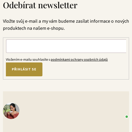
Odebírat newsletter
p
a
t
Vložte svůj e-mail a my vám budeme zasílat informace o nových
í
produktech na našem e-shopu.
Vložením e-mailu souhlasíte s
podmínkami ochrany osobních údajů
PŘIHLÁSIT SE
V
o
+
P
1