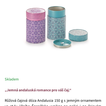
5
hvězdiček.
Skladem
„Jemná andaluská romance pro váš čaj.“
Růžová čajová dóza Andalusia 150 g s jemným ornamentem