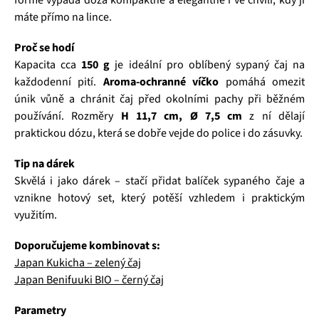
formě vypadá dóza kompaktně a elegantně i ve chvíli, kdy ji
máte přímo na lince.
Proč se hodí
Kapacita cca
150 g
je ideální pro oblíbený sypaný čaj na
každodenní pití.
Aroma-ochranné víčko
pomáhá omezit
únik vůně a chránit čaj před okolními pachy při běžném
používání. Rozměry
H 11,7 cm, Ø 7,5 cm
z ní dělají
praktickou dózu, která se dobře vejde do police i do zásuvky.
Tip na dárek
Skvělá i jako dárek – stačí přidat balíček sypaného čaje a
vznikne hotový set, který potěší vzhledem i praktickým
využitím.
Doporučujeme kombinovat s:
Japan Kukicha – zelený čaj
Japan Benifuuki BIO – černý čaj
Parametry