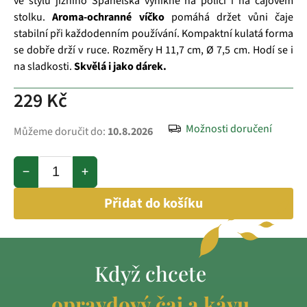
ve stylu jižního Španělska vynikne na polici i na čajovém
stolku.
Aroma-ochranné víčko
pomáhá držet vůni čaje
stabilní při každodenním používání. Kompaktní kulatá forma
se dobře drží v ruce. Rozměry H 11,7 cm, Ø 7,5 cm. Hodí se i
na sladkosti.
Skvělá i jako dárek.
229 Kč
Možnosti doručení
Můžeme doručit do:
10.8.2026
−
+
Přidat do košíku
Když chcete
opravdový čaj a kávu