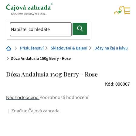
Přejít
na
NÁK
KOŠÍ
obsah
Domů
Příslušenství
Skladování & Balení
Dózy na čaj a kávu
Dóza Andalusia 150g Berry - Rose
Dóza Andalusia 150g Berry - Rose
Kód:
090007
Průměrné
Podrobnosti hodnocení
Neohodnoceno
hodnocení
Značka:
Čajová zahrada
produktu
je
0,0
z