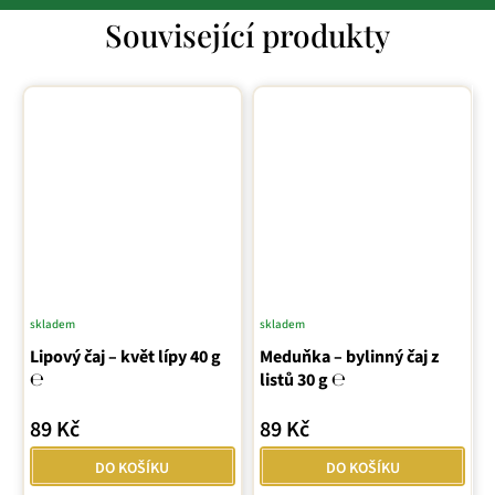
Související produkty
skladem
skladem
Průměrné
Lipový čaj – květ lípy 40 g
hodnocení
Meduňka – bylinný čaj z
℮
listů 30 g ℮
produktu
je
89 Kč
89 Kč
5,0
z
DO KOŠÍKU
DO KOŠÍKU
5