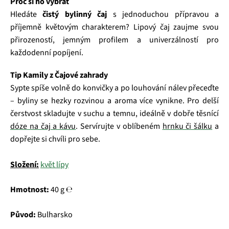
Proč si ho vybrat
Hledáte
čistý bylinný čaj
s jednoduchou přípravou a
příjemně květovým charakterem? Lipový čaj zaujme svou
přirozeností, jemným profilem a univerzálností pro
každodenní popíjení.
Tip Kamily z Čajové zahrady
Sypte spíše volně do konvičky a po louhování nálev přeceďte
– byliny se hezky rozvinou a aroma více vynikne. Pro delší
čerstvost skladujte v suchu a temnu, ideálně v dobře těsnící
dóze na čaj a kávu
. Servírujte v oblíbeném
hrnku či šálku
a
dopřejte si chvíli pro sebe.
Složení:
květ lípy
Hmotnost:
40 g ℮
Původ:
Bulharsko