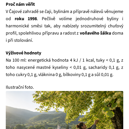
Proč nám věřit
V Čajové zahradě se čaji, bylinám a přípravě nálevů věnujeme
od
roku 1998
. Pečlivě volíme jednodruhové byliny i
harmonické směsi tak, aby nabízely srozumitelný chuťový
profil, spolehlivou přípravu a radost z
voňavého šálku
doma
i při stolování.
Výživové hodnoty
Na 100 ml: energetická hodnota 4 kJ / 1 kcal, tuky < 0,1 g, z
toho nasycené mastné kyseliny < 0,01 g, sacharidy 0,1 g, z
toho cukry 0,1 g, vláknina 0 g, bílkoviny 0,1 g a sůl 0,01 g.
Ilustrační foto.