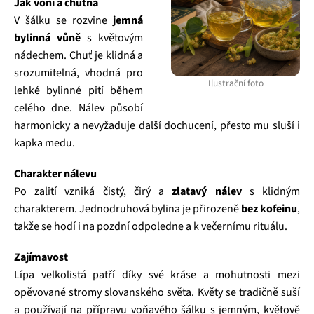
Jak voní a chutná
V šálku se rozvine
jemná
bylinná vůně
s květovým
nádechem. Chuť je klidná a
srozumitelná, vhodná pro
Ilustrační foto
lehké bylinné pití během
celého dne. Nálev působí
harmonicky a nevyžaduje další dochucení, přesto mu sluší i
kapka medu.
Charakter nálevu
Po zalití vzniká čistý, čirý a
zlatavý nálev
s klidným
charakterem. Jednodruhová bylina je přirozeně
bez kofeinu
,
takže se hodí i na pozdní odpoledne a k večernímu rituálu.
Zajímavost
Lípa velkolistá patří díky své kráse a mohutnosti mezi
opěvované stromy slovanského světa. Květy se tradičně suší
a používají na přípravu voňavého šálku s jemným, květově