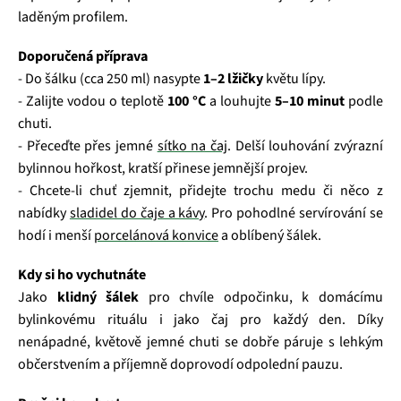
laděným profilem.
Doporučená příprava
- Do šálku (cca 250 ml) nasypte
1–2 lžičky
květu lípy.
- Zalijte vodou o teplotě
100 °C
a louhujte
5–10 minut
podle
chuti.
- Přeceďte přes jemné
sítko na čaj
. Delší louhování zvýrazní
bylinnou hořkost, kratší přinese jemnější projev.
- Chcete-li chuť zjemnit, přidejte trochu medu či něco z
nabídky
sladidel do čaje a kávy
. Pro pohodlné servírování se
hodí i menší
porcelánová konvice
a oblíbený šálek.
Kdy si ho vychutnáte
Jako
klidný šálek
pro chvíle odpočinku, k domácímu
bylinkovému rituálu i jako čaj pro každý den. Díky
nenápadné, květově jemné chuti se dobře páruje s lehkým
občerstvením a příjemně doprovodí odpolední pauzu.