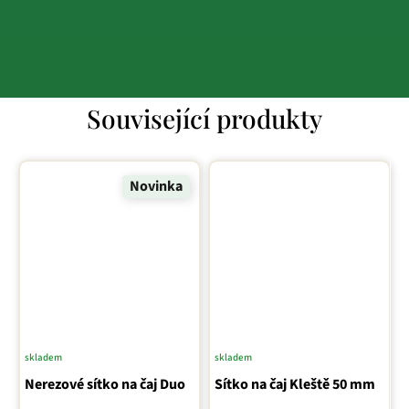
Související produkty
Novinka
skladem
skladem
Průměrné
Nerezové sítko na čaj Duo
Sítko na čaj Kleště 50 mm
hodnocení
produktu