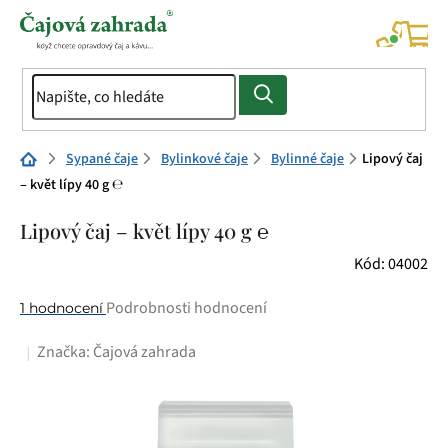
Přejít
na
NÁK
KOŠÍ
obsah
Domů
Sypané čaje
Bylinkové čaje
Bylinné čaje
Lipový čaj
– květ lípy 40 g ℮
Lipový čaj – květ lípy 40 g ℮
Kód:
04002
Průměrné
Podrobnosti hodnocení
1 hodnocení
hodnocení
Značka:
Čajová zahrada
produktu
je
5,0
z