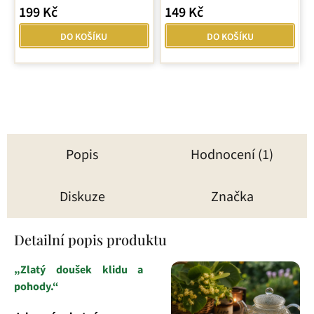
199 Kč
149 Kč
je
5,0
DO KOŠÍKU
DO KOŠÍKU
z
5
hvězdiček.
Popis
Hodnocení (1)
Diskuze
Značka
Detailní popis produktu
„Zlatý doušek klidu a
pohody.“