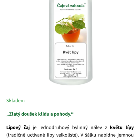
5
hvězdiček.
Skladem
„Zlatý doušek klidu a pohody.“
Lipový čaj
je jednodruhový bylinný nálev z
květu lípy
(tradičně uctívané lípy velkolisté). V šálku nabídne jemnou