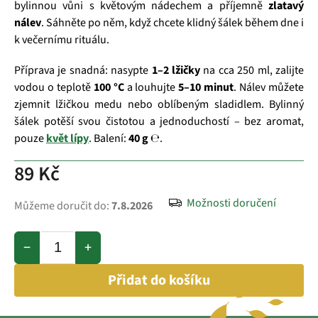
bylinnou vůni s květovým nádechem a příjemně
zlatavý
nálev
. Sáhněte po něm, když chcete klidný šálek během dne i
k večernímu rituálu.
Příprava je snadná: nasypte
1–2 lžičky
na cca 250 ml, zalijte
vodou o teplotě
100 °C
a louhujte
5–10 minut
. Nálev můžete
zjemnit lžičkou medu nebo oblíbeným sladidlem. Bylinný
šálek potěší svou čistotou a jednoduchostí – bez aromat,
pouze
květ lípy
. Balení:
40 g ℮
.
89 Kč
Možnosti doručení
Můžeme doručit do:
7.8.2026
−
+
Přidat do košíku