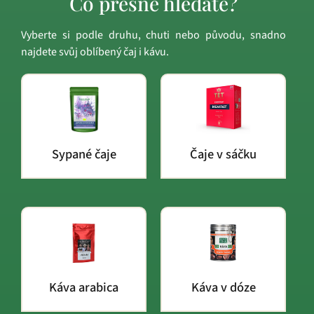
Co přesně hledáte?
Vyberte si podle druhu, chuti nebo původu, snadno
najdete svůj oblíbený čaj i kávu.
Sypané čaje
Čaje v sáčku
Káva arabica
Káva v dóze