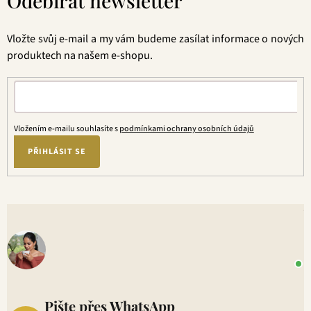
Odebírat newsletter
p
a
t
Vložte svůj e-mail a my vám budeme zasílat informace o nových
í
produktech na našem e-shopu.
Vložením e-mailu souhlasíte s
podmínkami ochrany osobních údajů
PŘIHLÁSIT SE
V
o
+
P
1
Pište přes WhatsApp