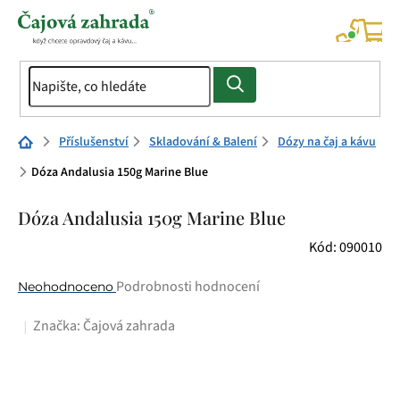
Přejít
na
NÁK
KOŠÍ
obsah
Domů
Příslušenství
Skladování & Balení
Dózy na čaj a kávu
Dóza Andalusia 150g Marine Blue
Dóza Andalusia 150g Marine Blue
Kód:
090010
Průměrné
Podrobnosti hodnocení
Neohodnoceno
hodnocení
Značka:
Čajová zahrada
produktu
je
0,0
z