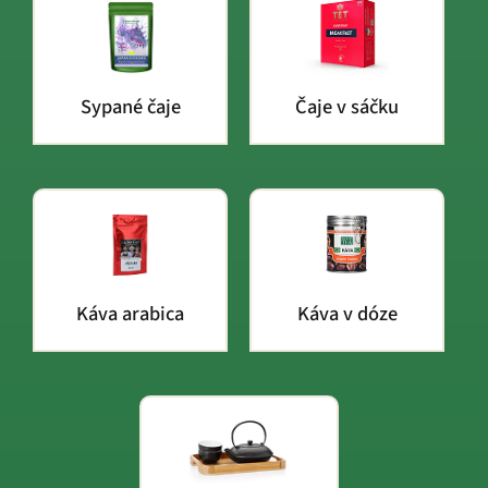
Sypané čaje
Čaje v sáčku
Káva arabica
Káva v dóze