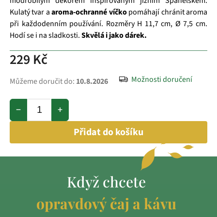
modrobílým dekorem inspirovaným jižním Španělskem.
Kulatý tvar a
aroma-ochranné víčko
pomáhají chránit aroma
při každodenním používání. Rozměry H 11,7 cm, Ø 7,5 cm.
Hodí se i na sladkosti.
Skvělá i jako dárek.
229 Kč
Možnosti doručení
Můžeme doručit do:
10.8.2026
−
+
Přidat do košíku
Když chcete
opravdový čaj a kávu