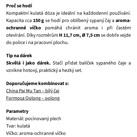
Proč se hodí
Kompaktní kulatá dóza je ideální na každodenní používání.
Kapacita cca
150 g
se hodí pro oblíbený sypaný čaj a
aroma-
ochranné víčko
pomáhá chránit aroma i při častém
otevírání. Díky rozměrům
H 11,7 cm, Ø 7,5 cm
se dobře vejde
do police i na pracovní plochu.
Tip na dárek
Skvělá i jako dárek.
Stačí přidat balíček sypaného čaje a
vznikne hotový, praktický a hezký set.
Doporučujeme kombinovat s:
China Pai Mu Tan – bílý čaj
Formosa Oolong – oolong
Parametry
Materiál: pocínovaný plech
Tvar: kulatá
Víčko: aroma-ochranné víčko