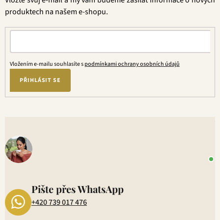
Vložte svůj e-mail a my vám budeme zasílat informace o nových
í
produktech na našem e-shopu.
Vložením e-mailu souhlasíte s
podmínkami ochrany osobních údajů
PŘIHLÁSIT SE
V
o
+
P
1
Pište přes WhatsApp
+420 739 017 476