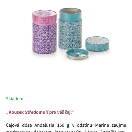
5
hvězdiček.
Skladem
„Kousek Středomoří pro váš čaj.“
Čajová dóza Andalusia 150 g v odstínu Marine zaujme