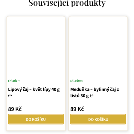
Související produkty
skladem
skladem
Průměrné
Lipový čaj – květ lípy 40 g
hodnocení
Meduňka – bylinný čaj z
℮
listů 30 g ℮
produktu
je
89 Kč
89 Kč
5,0
z
DO KOŠÍKU
DO KOŠÍKU
5
hvězdiček.