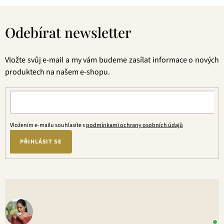
Z
á
Odebírat newsletter
p
a
t
Vložte svůj e-mail a my vám budeme zasílat informace o nových
í
produktech na našem e-shopu.
Vložením e-mailu souhlasíte s
podmínkami ochrany osobních údajů
PŘIHLÁSIT SE
V
o
+