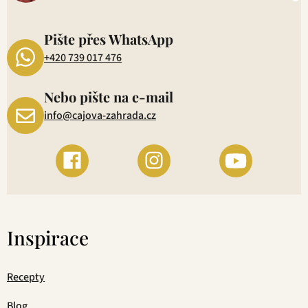
P
1
Pište přes WhatsApp
+420 739 017 476
Nebo pište na e-mail
info@cajova-zahrada.cz
Inspirace
Recepty
Blog