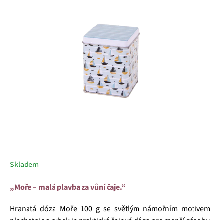
5
hvězdiček.
Skladem
„Moře – malá plavba za vůní čaje.“
Hranatá dóza Moře 100 g se světlým námořním motivem