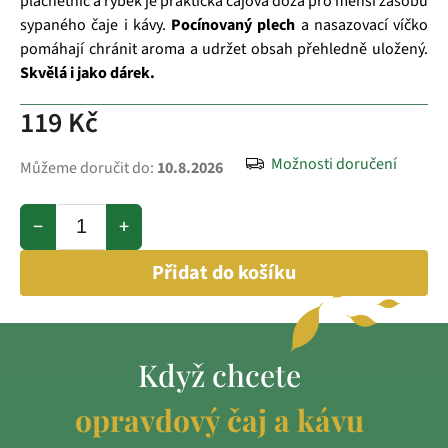
plachetnic a rybek je praktická čajová dóza pro menší zásobu
sypaného čaje i kávy.
Pocínovaný plech
a nasazovací víčko
pomáhají chránit aroma a udržet obsah přehledně uložený.
Skvělá i jako dárek.
119 Kč
Možnosti doručení
Můžeme doručit do:
10.8.2026
−
+
Přidat do košíku
Když chcete
opravdový čaj a kávu