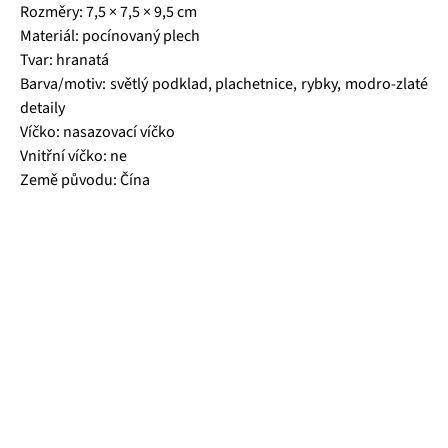
Rozměry: 7,5 × 7,5 × 9,5 cm
Materiál: pocínovaný plech
Tvar: hranatá
Barva/motiv: světlý podklad, plachetnice, rybky, modro-zlaté
detaily
Víčko: nasazovací víčko
Vnitřní víčko: ne
Země původu: Čína
Čajová zahrada je naše vlastní autentická značka, která pro
vás již více než 20 let dováží stovky různých čajů, z nichž si
dokáže vybrat každý! Je jedno, jestli máte rádi prémiové
zelené čaje, nebo preferujete spíše různé ovocné směsi.
Pokud je pro vás prioritou kvalita použitých surovin, jejich
následné šetrné zpracování a také velmi přívětivá cena, pak
jste tu správně. A pevně věříme, že jakmile naše produkty
jednou ochutnáte, budete nadšení.