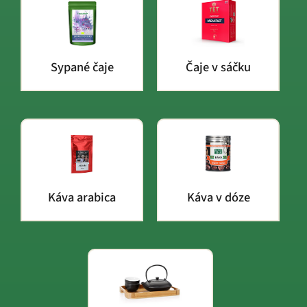
Sypané čaje
Čaje v sáčku
Káva arabica
Káva v dóze