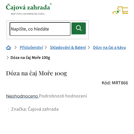
Přejít
na
NÁK
KOŠÍ
obsah
Domů
Příslušenství
Skladování & Balení
Dózy na čaj a kávu
Dóza na čaj Moře 100g
Dóza na čaj Moře 100g
Kód:
MRT866
Průměrné
Podrobnosti hodnocení
Neohodnoceno
hodnocení
Značka:
Čajová zahrada
produktu
je
0,0
z