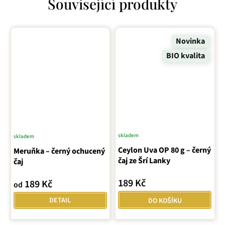
Související produkty
Novinka
BIO kvalita
skladem
skladem
Ceylon Uva OP 80 g – černý
Meruňka – černý ochucený
čaj ze Šrí Lanky
čaj
189 Kč
189 Kč
od
DETAIL
DO KOŠÍKU