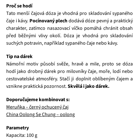
Proč se hodí
Tato menší čajová dóza je vhodná pro skladování sypaného
čaje i kávy.
Pocínovaný plech
dodává dóze pevný a praktický
charakter, zatímco nasazovací víčko pomáhá chránit obsah
před běžnými vlivy okolí. Dóza je vhodná pro skladování
suchých potravin, například sypaného čaje nebo kávy.
Tip na dárek
Námořní motiv působí svěže, hravě a mile, proto se dóza
hodí jako drobný dárek pro milovníky čaje, moře, lodí nebo
cestovatelské atmosféry. Stačí ji doplnit oblíbeným čajem a
vznikne praktická pozornost.
Skvělá i jako dárek.
Doporučujeme kombinovat s:
Meruňka – černý ochucený čaj
China Oolong Se Chung – oolong
Parametry
Kapacita: 100 g