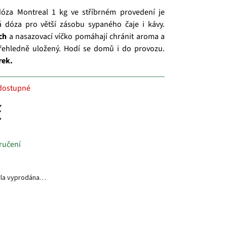
dóza Montreal 1 kg ve stříbrném provedení je
á dóza pro větší zásobu sypaného čaje i kávy.
ch
a nasazovací víčko pomáhají chránit aroma a
řehledně uložený. Hodí se domů i do provozu.
rek.
dostupné
č
ručení
yla vyprodána…