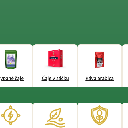
ypané čaje
Čaje v sáčku
Káva arabica