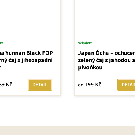
em
skladem
na Yunnan Black FOP
Japan Ócha – ochuce
rný čaj z jihozápadní
zelený čaj s jahodou 
y
pivoňkou
89 Kč
199 Kč
DETAIL
DETAI
od