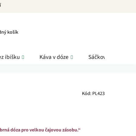
í
PNÍ
dný košík
K
z ibišku
Káva v dóze
Sáčkové čaje
Kód:
PL423
íbrná dóza pro velkou čajovou zásobu.“