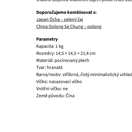
Doporučujeme kombinovat s:
Japan Ócha – zelený čaj
China Oolong Se Chung – oolong
Parametry
Kapacita: 1 kg
Rozměry: 14,5 × 14,5 × 21,4 cm
Materiál: pocínovaný plech
Tvar: hranatá
Barva/motiv: stříbrná, čistý minimalistický vzhle
Víčko: nasazovací víčko
Vnitřní víčko: ne
Země původu: Čína
Čajová zahrada je naše vlastní autentická značka, 
prémiové zelené čaje, nebo preferujete spíše rů
velmi přívětivá cena, pak jste tu správně. A pev