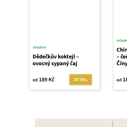
sklad
skladem
Chi
Dědečkův koktejl –
– če
ovocný sypaný čaj
Čín
189 Kč
1
DETAIL
od
od