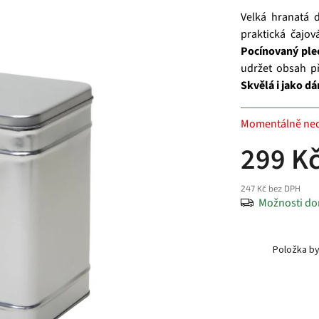
Velká hranatá 
praktická čajov
Pocínovaný ple
udržet obsah p
Skvělá i jako dá
Momentálně ne
299 K
247 Kč bez DPH
Možnosti do
Položka b