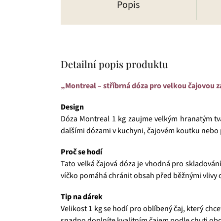
Popis
Detailní popis produktu
„Montreal – stříbrná dóza pro velkou čajovou 
Design
Dóza Montreal 1 kg zaujme velkým hranatým tva
dalšími dózami v kuchyni, čajovém koutku nebo
Proč se hodí
Tato velká čajová dóza je vhodná pro skladování
víčko pomáhá chránit obsah před běžnými vlivy o
Tip na dárek
Velikost 1 kg se hodí pro oblíbený čaj, který ch
snadno doplníte kvalitním čajem podle chuti o