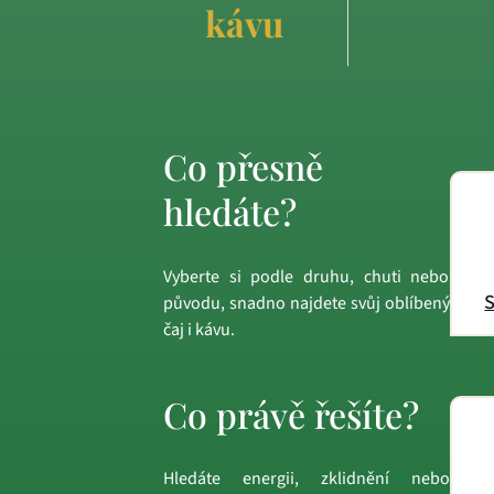
kávu
Co přesně
hledáte?
Vyberte si podle druhu, chuti nebo
S
původu, snadno najdete svůj oblíbený
čaj i kávu.
Co právě řešíte?
Hledáte energii, zklidnění nebo