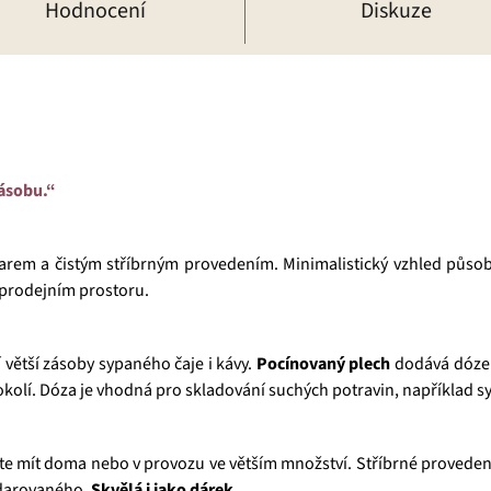
Hodnocení
Diskuze
zásobu.“
rem a čistým stříbrným provedením. Minimalistický vzhled působí
 prodejním prostoru.
 větší zásoby sypaného čaje i kávy.
Pocínovaný plech
dodává dóze 
kolí. Dóza je vhodná pro skladování suchých potravin, například s
cete mít doma nebo v provozu ve větším množství. Stříbrné proveden
bdarovaného.
Skvělá i jako dárek.