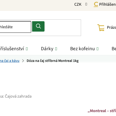
CZK
Přihlášen
NÁKU
Práz
KOŠÍ
říslušenství
Dárky
Bez kofeinu
Be
na čaj a kávu
Dóza na čaj stříbrná Montreal 1kg
ka:
Čajová zahrada
„Montreal – stř