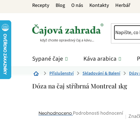
Přejít
Recepty
Blog
O nás
Kontakty
Herbář
na
obsah
Sypané čaje
Káva arabica
P
Příslušenství
Skladování & Balení
Dózy 
Domů
Dóza na čaj stříbrná Montreal 1kg
Průměrné
Podrobnosti hodnocení
Neohodnoceno
Znač
hodnocení
produktu
je