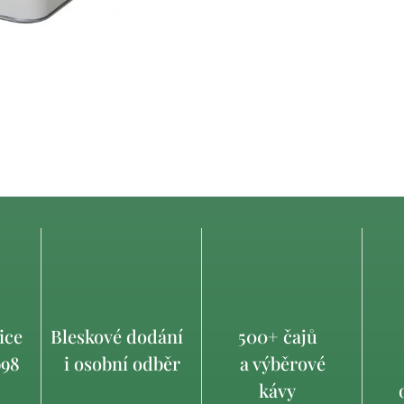
ice
Bleskové dodání
500+ čajů
998
i osobní odběr
a výběrové
kávy
o