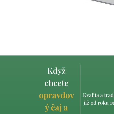
Když
chcete
opravdov
Kvalita a trad
již od roku 1
ý čaj a