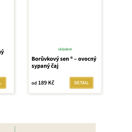
skladem
ný
Průměrné
a
Borůvkový sen ® – ovocný
hodnocení
sypaný čaj
produktu
je
5,0
189 Kč
L
DETAIL
od
z
5
hvězdiček.