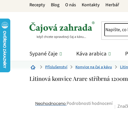
Přejít
Recepty
Blog
O nás
Kontakty
Herbář
na
obsah
Sypané čaje
Káva arabica
P
Příslušenství
Konvice na čaj a kávu
Liti
Domů
Litinová konvice Arare stříbrná 1200m
Průměrné
Podrobnosti hodnocení
Neohodnoceno
Znač
hodnocení
produktu
je