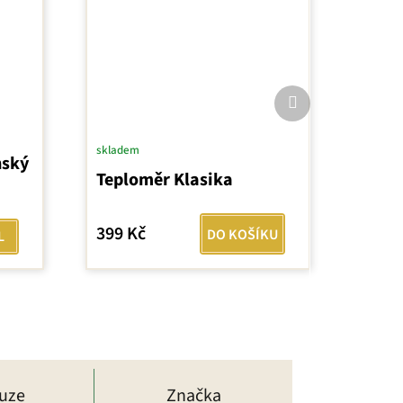
Další
produkt
skladem
nský
Teploměr Klasika
399 Kč
DO KOŠÍKU
L
kuze
Značka