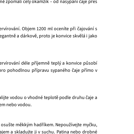
zeně zpomalí celý okamžik – od nasypání čaje přes
ervírování. Objem 1200 ml oceníte při čajování s
egantně a dárkově, proto je konvice skvělá i jako
servírování déle příjemně teplý a konvice působí
é pro pohodlnou přípravu sypaného čaje přímo v
lijte vodou o vhodné teplotě podle druhu čaje a
ajem nebo vodou.
ře osušte měkkým hadříkem. Nepoužívejte myčku,
ajem a skladujte ji v suchu. Patina nebo drobné