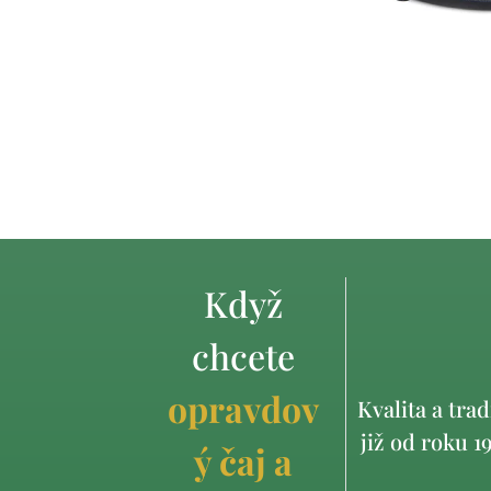
Když
chcete
opravdov
Kvalita a trad
již od roku 1
ý čaj a