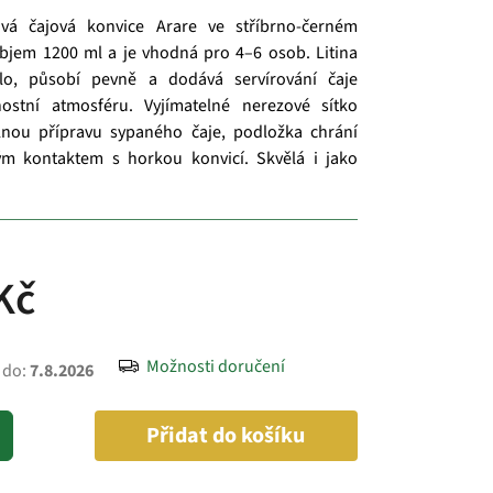
ová čajová konvice Arare ve stříbrno-černém
bjem 1200 ml a je vhodná pro 4–6 osob. Litina
lo, působí pevně a dodává servírování čaje
vnostní atmosféru. Vyjímatelné nerezové sítko
nou přípravu sypaného čaje, podložka chrání
ým kontaktem s horkou konvicí. Skvělá i jako
Kč
Možnosti doručení
 do:
7.8.2026
Přidat do košíku