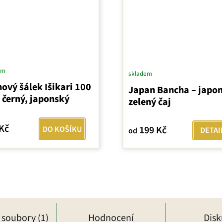
em
skladem
nový šálek Išikari 100
Japan Bancha – japo
 černý, japonský
zelený čaj
Kč
199 Kč
DO KOŠÍKU
DETAI
od
í soubory (1)
Hodnocení
Dis