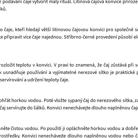
 z podávání čaje vytvořit malý rituál. Litinová čajová konvice přiro
lků.
čaje, kteří hledají větší litinovou čajovou konvici pro společné s
te připravit více čaje najednou. Stříbrno-černé provedení působí el
ložit teplotu v konvici. V praxi to znamená, že čaj zůstává při 
k usnadňuje používání a vyjímatelné nerezové sítko je praktick
servírování a udržení teploty čaje.
hřát horkou vodou. Poté vložte sypaný čaj do nerezového sítka, za
 čaj servírujte do šálků. Konvici nenechávejte dlouho naplněnou č
chněte čistou vodou. Po použití ji opláchněte horkou vodou a dob
 prostředky. Konvici nenechávejte dlouho naplněnou vodou nebo č