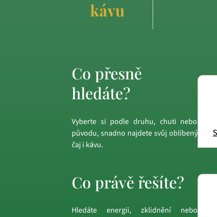
kávu
Co přesně
hledáte?
Vyberte si podle druhu, chuti nebo
S
původu, snadno najdete svůj oblíbený
čaj i kávu.
Co právě řešíte?
Hledáte energii, zklidnění nebo