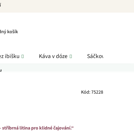
í
PNÍ
dný košík
K
z ibišku
Káva v dóze
Sáčkové čaje
u
Kód:
75228
 stříbrná litina pro klidné čajování.“