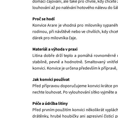
domácí čajování, ale také pro chvíle, kdy chcete
louhování až po nalévání hotového nálevu do šá
Proč se hodí
Konvice Arare je vhodná pro milovníky sypaného 
rodinou, při návštěvě nebo ve chvílích, kdy chce
dárek pro milovníka čaje.
Materiál a výhoda v praxi
Litina dobře drží teplo a pomáhá rovnoměrně roz
stabilně, pevně a hodnotně. Smaltovaný vnitře
konvici. Konvice je určena především k přípravě, 
Jak konvici používat
Před přípravou doporučujeme konvici krátce pro
nechte louhovat. Po vylouhování sítko vyjměte a
Péče a údržba litiny
Před prvním použitím konvici několikrát vyplá
drátěnky, hrubé houbičky ani agresivní čisticí