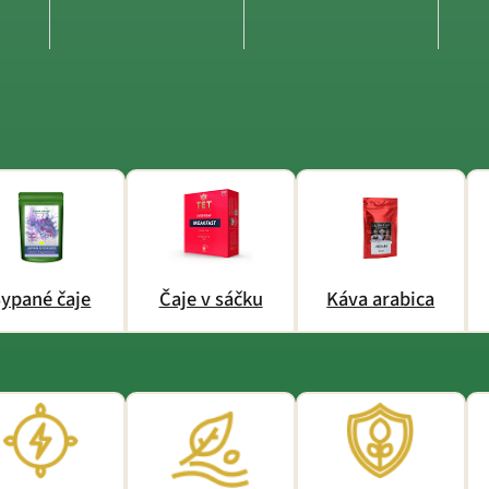
ypané čaje
Čaje v sáčku
Káva arabica