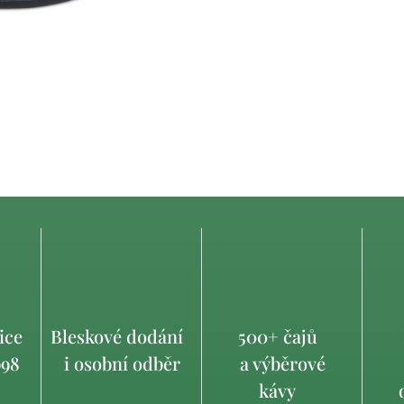
ice
Bleskové dodání
500+ čajů
998
i osobní odběr
a výběrové
kávy
o