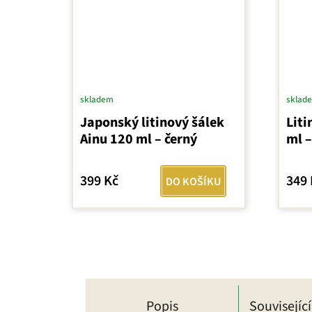
skladem
sklad
Japonský litinový šálek
Liti
Ainu 120 ml – černý
ml –
399 Kč
349 
DO KOŠÍKU
Popis
Souvisejíc