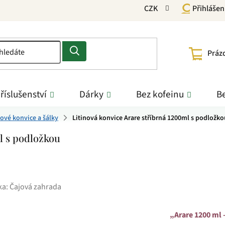
CZK
Přihlášen
NÁKU
Práz
KOŠÍ
říslušenství
Dárky
Bez kofeinu
Be
nové konvice a šálky
Litinová konvice Arare stříbrná 1200ml s podložko
l s podložkou
ka:
Čajová zahrada
„Arare 1200 ml –