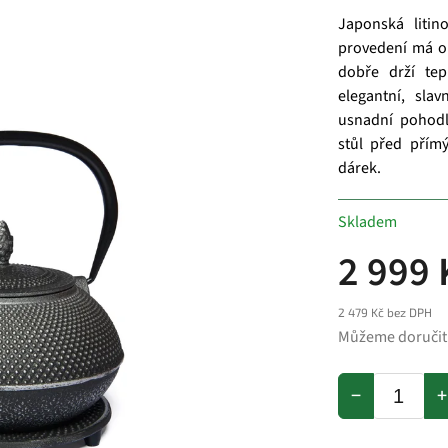
Japonská litin
provedení má o
dobře drží tep
elegantní, sla
usnadní pohodl
stůl před přím
dárek.
Skladem
2 999 
2 479 Kč bez DPH
Můžeme doručit
−
+