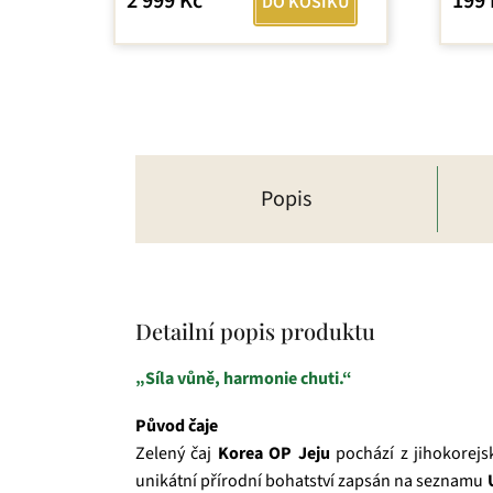
2 999 Kč
199 
DO KOŠÍKU
Popis
Detailní popis produktu
„Síla vůně, harmonie chuti.“
Původ čaje
Zelený čaj
Korea OP Jeju
pochází z jihokorej
unikátní přírodní bohatství zapsán na seznamu