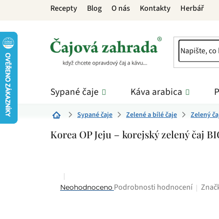
Přejít
Recepty
Blog
O nás
Kontakty
Herbář
na
obsah
Sypané čaje
Káva arabica
P
Sypané čaje
Zelené a bílé čaje
Zelený ča
Domů
Korea OP Jeju – korejský zelený čaj B
Průměrné
Znač
Podrobnosti hodnocení
Neohodnoceno
hodnocení
produktu