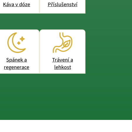
Káva v dóze
Příslušenství
Spánek a
Trávení a
regenerace
lehkost