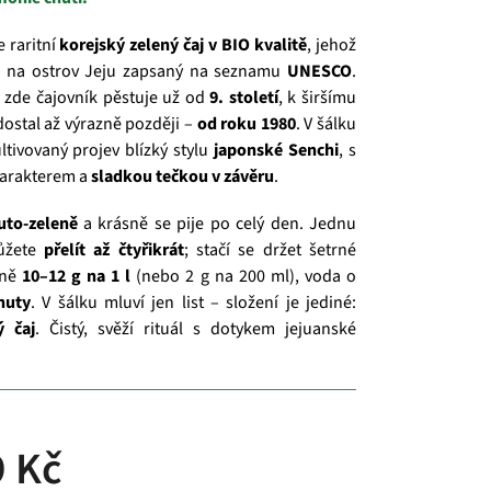
e raritní
korejský zelený čaj v BIO kvalitě
, jehož
 na ostrov Jeju zapsaný na seznamu
UNESCO
.
e zde čajovník pěstuje už od
9. století
, k širšímu
dostal až výrazně později –
od roku 1980
. V šálku
ltivovaný projev blízký stylu
japonské Senchi
, s
harakterem a
sladkou tečkou v závěru
.
uto‑zeleně
a krásně se pije po celý den. Jednu
můžete
přelít až čtyřikrát
; stačí se držet šetrné
žně
10–12 g na 1 l
(nebo 2 g na 200 ml), voda o
nuty
. V šálku mluví jen list – složení je jediné:
ý čaj
. Čistý, svěží rituál s dotykem jejuanské
 Kč