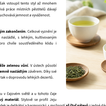
však vstoupil tento styl až mnohem
ivá práce místních pěstitelů dávají
si uchovává jemnost a vyváženost.
kým zakončením
. Celkové vyznění je
 nasládlé, s lehkým, kultivovaným
ro chvíle soustředěného klidu i
věže zelenou vůní
. V ústech působí
jemně nasládlým
závěrem. Díky své
ě, tak v doprovodu lehkých dezertů.
tu v čajovém světě a u tohoto čaje
vý materiál
. Stylově se profil Jeju
ledek je delikátní a harmonický, s možností
až čtyř nálevů
z jedné dáv