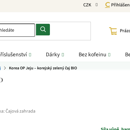
CZK
Přihlášen
NÁKU
Práz
KOŠÍ
říslušenství
Dárky
Bez kofeinu
Be
j
Korea OP Jeju – korejský zelený čaj BIO
IO
ka:
Čajová zahrada
„Síla vůně, har