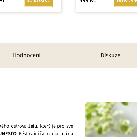
Kč
399 Kč
DO KOŠÍKU
DO KOŠÍ
Hodnocení
Diskuze
ského ostrova
Jeju
, který je pro své
UNESCO
. Pěstování čajovníku má na