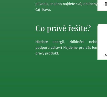
S
původu, snadno najdete svůj oblíbený
čaj i kávu.
Co právě řešíte?
Hledáte energii, zklidnění nebo
podporu zdraví? Najdeme pro vás ten
pravý produkt.
s