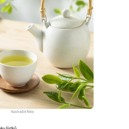
Ilustrační foto
ky lístků.