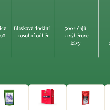
ice
Bleskové dodání
500+ čajů
998
i osobní odběr
a výběrové
kávy
o