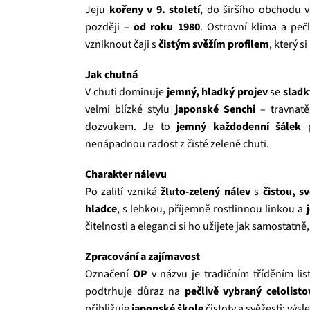
Jeju
kořeny v 9. století
, do širšího obchodu 
později –
od roku 1980
. Ostrovní klima a pečl
vzniknout čaji s
čistým svěžím profilem
, který 
Jak chutná
V chuti dominuje
jemný, hladký projev
se
slad
velmi blízké stylu
japonské Senchi
– travnatě
dozvukem. Je to
jemný každodenní šálek
p
nenápadnou radost z čisté zelené chuti.
Charakter nálevu
Po zalití vzniká
žluto‑zelený nálev
s
čistou, s
hladce
, s lehkou, příjemně rostlinnou linkou a
čitelnosti a eleganci si ho užijete jak samostatn
Zpracování a zajímavost
Označení
OP
v názvu je tradičním tříděním lis
podtrhuje důraz na
pečlivě vybraný celolisto
přibližuje
japonské škole
čistoty a svěžesti; výs