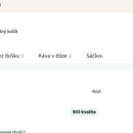
í
PNÍ
dný košík
K
z ibišku
Káva v dóze
Sáčkové čaje
Kód:
BIO kvalita
monie chuti.“