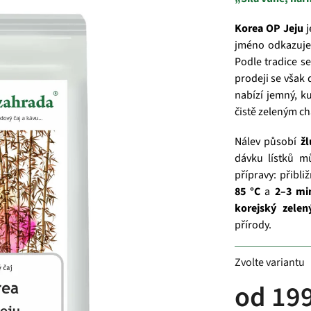
Korea OP Jeju
j
jméno odkazuje
Podle tradice s
prodeji se však 
nabízí jemný, ku
čistě zeleným c
Nálev působí
žl
dávku lístků 
přípravy: přibli
85 °C
a
2–3 mi
korejský zelen
přírody.
Zvolte variantu
od
199