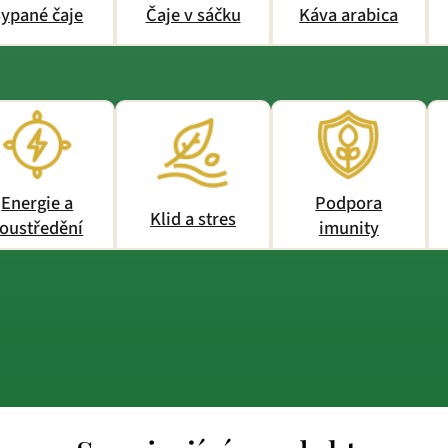
ypané čaje
Čaje v sáčku
Káva arabica
Energie a
Podpora
Klid a stres
oustředění
imunity