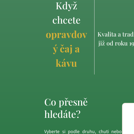
Když
chcete
opravdov
Kvalita a trad
již od roku 1
ý čaj a
kávu
Co přesně
hledáte?
Vyberte si podle druhu, chuti nebo