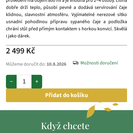
provedení má objem 800 ml a je vhodná pro 2–4 osoby. Litina
dobře drží teplo, působí pevně a dodává servírování čaje
klidnou, slavnostní atmosféru. Vyjímatelné nerezové sítko
usnadní pohodlnou přípravu sypaného čaje a podložka
chrání stůl před přímým kontaktem s horkou konvicí. Skvělá
i jako dárek.
2 499 Kč
Možnosti doručení
Můžeme doručit do:
10.8.2026
−
+
Přidat do košíku
Když chcete