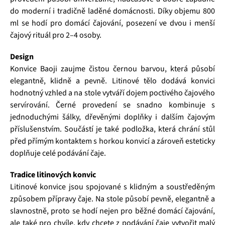
do moderní i tradičně laděné domácnosti. Díky objemu 800
ml se hodí pro domácí čajování, posezení ve dvou i menší
čajový rituál pro 2–4 osoby.
Design
Konvice Baoji zaujme čistou černou barvou, která působí
elegantně, klidně a pevně. Litinové tělo dodává konvici
hodnotný vzhled a na stole vytváří dojem poctivého čajového
servírování. Černé provedení se snadno kombinuje s
jednoduchými šálky, dřevěnými doplňky i dalším čajovým
příslušenstvím. Součástí je také podložka, která chrání stůl
před přímým kontaktem s horkou konvicí a zároveň esteticky
doplňuje celé podávání čaje.
Tradice litinových konvic
Litinové konvice jsou spojované s klidným a soustředěným
způsobem přípravy čaje. Na stole působí pevně, elegantně a
slavnostně, proto se hodí nejen pro běžné domácí čajování,
ale také pro chvíle, kdy chcete z podávání čaje vytvořit malý