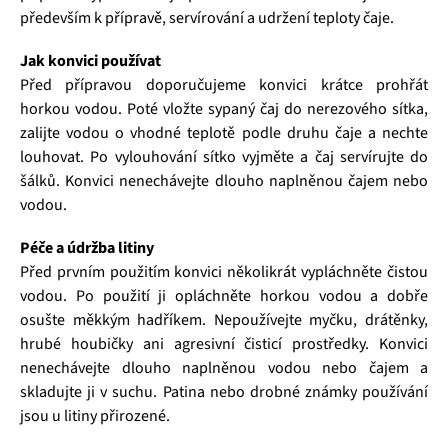
především k přípravě, servírování a udržení teploty čaje.
Jak konvici používat
Před přípravou doporučujeme konvici krátce prohřát
horkou vodou. Poté vložte sypaný čaj do nerezového sítka,
zalijte vodou o vhodné teplotě podle druhu čaje a nechte
louhovat. Po vylouhování sítko vyjměte a čaj servírujte do
šálků. Konvici nenechávejte dlouho naplněnou čajem nebo
vodou.
Péče a údržba litiny
Před prvním použitím konvici několikrát vypláchněte čistou
vodou. Po použití ji opláchněte horkou vodou a dobře
osušte měkkým hadříkem. Nepoužívejte myčku, drátěnky,
hrubé houbičky ani agresivní čisticí prostředky. Konvici
nenechávejte dlouho naplněnou vodou nebo čajem a
skladujte ji v suchu. Patina nebo drobné známky používání
jsou u litiny přirozené.