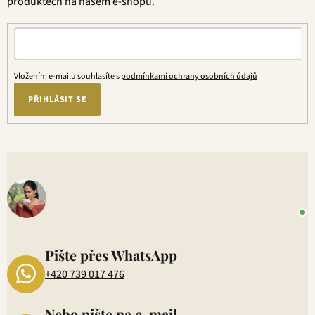
produktech na našem e-shopu.
Vložením e-mailu souhlasíte s
podmínkami ochrany osobních údajů
PŘIHLÁSIT SE
V
o
+
P
1
Pište přes WhatsApp
+420 739 017 476
Nebo pište na e-mail