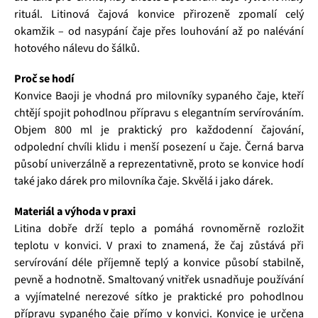
rituál. Litinová čajová konvice přirozeně zpomalí celý
okamžik – od nasypání čaje přes louhování až po nalévání
hotového nálevu do šálků.
Proč se hodí
Konvice Baoji je vhodná pro milovníky sypaného čaje, kteří
chtějí spojit pohodlnou přípravu s elegantním servírováním.
Objem 800 ml je praktický pro každodenní čajování,
odpolední chvíli klidu i menší posezení u čaje. Černá barva
působí univerzálně a reprezentativně, proto se konvice hodí
také jako dárek pro milovníka čaje. Skvělá i jako dárek.
Materiál a výhoda v praxi
Litina dobře drží teplo a pomáhá rovnoměrně rozložit
teplotu v konvici. V praxi to znamená, že čaj zůstává při
servírování déle příjemně teplý a konvice působí stabilně,
pevně a hodnotně. Smaltovaný vnitřek usnadňuje používání
a vyjímatelné nerezové sítko je praktické pro pohodlnou
přípravu sypaného čaje přímo v konvici. Konvice je určena