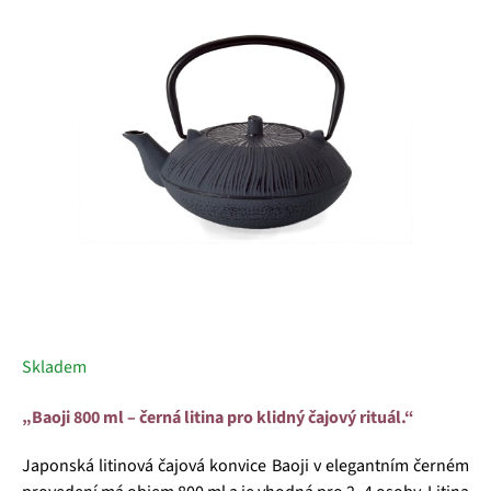
5
hvězdiček.
Skladem
„Baoji 800 ml – černá litina pro klidný čajový rituál.“
Japonská litinová čajová konvice Baoji v elegantním černém