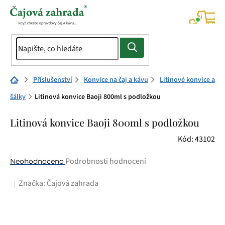
Přejít
na
NÁK
KOŠÍ
obsah
Domů
Příslušenství
Konvice na čaj a kávu
Litinové konvice a
šálky
Litinová konvice Baoji 800ml s podložkou
Litinová konvice Baoji 800ml s podložkou
Kód:
43102
Průměrné
Podrobnosti hodnocení
Neohodnoceno
hodnocení
Značka:
Čajová zahrada
produktu
je
0,0
z