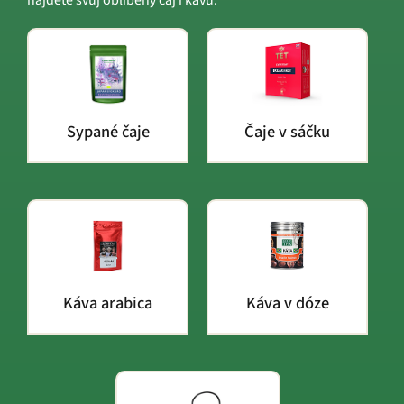
Sypané čaje
Čaje v sáčku
Káva arabica
Káva v dóze