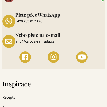
P
1
Pište přes WhatsApp
+420 739 017 476
Nebo pište na e-mail
info@cajova-zahrada.cz
Inspirace
Recepty