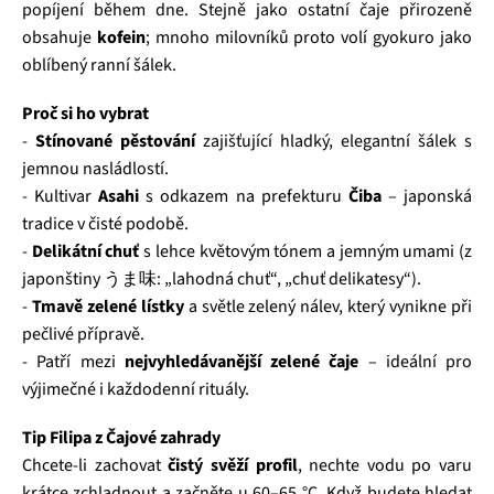
popíjení během dne. Stejně jako ostatní čaje přirozeně
obsahuje
kofein
; mnoho milovníků proto volí gyokuro jako
oblíbený ranní šálek.
Proč si ho vybrat
-
Stínované pěstování
zajišťující hladký, elegantní šálek s
jemnou nasládlostí.
- Kultivar
Asahi
s odkazem na prefekturu
Čiba
– japonská
tradice v čisté podobě.
-
Delikátní chuť
s lehce květovým tónem a jemným umami (z
japonštiny うま味: „lahodná chuť“, „chuť delikatesy“).
-
Tmavě zelené lístky
a světle zelený nálev, který vynikne při
pečlivé přípravě.
- Patří mezi
nejvyhledávanější zelené čaje
– ideální pro
výjimečné i každodenní rituály.
Tip Filipa z Čajové zahrady
Chcete-li zachovat
čistý svěží profil
, nechte vodu po varu
krátce zchladnout a začněte u 60–65 °C. Když budete hledat