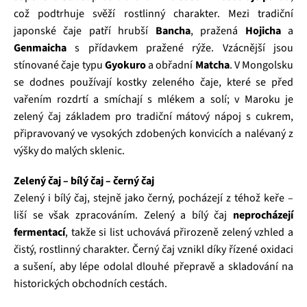
což podtrhuje svěží rostlinný charakter. Mezi tradiční
japonské čaje patří hrubší
Bancha
, pražená
Hojicha
a
Genmaicha
s přídavkem pražené rýže. Vzácnější jsou
stínované čaje typu
Gyokuro
a obřadní
Matcha
. V Mongolsku
se dodnes používají kostky zeleného čaje, které se před
vařením rozdrtí a smíchají s mlékem a solí; v Maroku je
zelený čaj základem pro tradiční mátový nápoj s cukrem,
připravovaný ve vysokých zdobených konvicích a nalévaný z
výšky do malých sklenic.
Zelený čaj – bílý čaj – černý čaj
Zelený i bílý čaj, stejně jako černý, pocházejí z téhož keře –
liší se však zpracováním. Zelený a bílý čaj
neprocházejí
fermentací
, takže si list uchovává přirozeně zelený vzhled a
čistý, rostlinný charakter. Černý čaj vznikl díky řízené oxidaci
a sušení, aby lépe odolal dlouhé přepravě a skladování na
historických obchodních cestách.