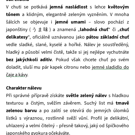
V chuti se potkává
jemná nasládlost
s lehce
květovým
tónem
a klidným, elegantně zeleným vyzněním. V mnoha
šálcích se objevuje i
jemné umami
– slovo pochází z
japonštiny (うま味) a znamená „
lahodná chuť
“ či „
chuť
delikatesy
“, oficiálně uznávanou jako
pátou základní chuť
vedle sladké, slané, kyselé a hořké. Nálev je soustředěný,
hladký a působí velmi čistě, takže si jej nejlépe vychutnáte
bez jakýchkoli aditiv
. Pokud však chcete chuť po svém
doladit, sluší mu pár kapek citronu nebo
jemné sladidlo do
čaje a kávy
.
Charakter nálevu
Při správné přípravě získáte
světle zelený nálev
s hladkou
texturou a čistým, svěžím závěrem. Suchý list má
tmavě
zelenou barvu
a po zalití se otevírá do jemných úlomků
lístků s výraznou, rostlinně svěží vůní. Profil je delikátní,
uhlazený a velmi čitelný – přesně takový, jaký od špičkového
japonského gyokura očekáváte.