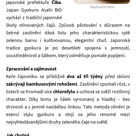
japonské prefektuře
Čiba
.
Ilustrační foto
Japan Gyokuro Asahi BIO
vychází z tradiční japonské
školy stínovaných čajů. Způsob pěstování s důrazem na
šetrné zastínění dává listu jeho charakteristickou sytě
zelenou barvu i kultivovanou, elegantní chuť. Japonská
tradice gyokura je po desetiletí spojena s jemností,
soustředěností a šálkem, který odměňuje pomalé popíjení.
Zpracování a zajímavost
Keře čajovníku se přibližně
dva až tři týdny
před sklizní
zakrývají bambusovými rohožemi
. Zastínění zpomalí růst, v
listech se hromadí více
chlorofylu
a uchová se svěží rostlinný
charakter. Díky tomu je šálek vyrovnaný a hladký – bez
drsnosti a s jemně nasládlou linkou. Tato metoda stínění je
esencí stylu gyokuro a stojí za jeho renomé mezi
nejvyhledávanějšími druhy zeleného čaje na světě.
Jak chutná