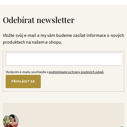
Z
á
Odebírat newsletter
p
a
t
Vložte svůj e-mail a my vám budeme zasílat informace o nových
í
produktech na našem e-shopu.
Vložením e-mailu souhlasíte s
podmínkami ochrany osobních údajů
PŘIHLÁSIT SE
V
o
+