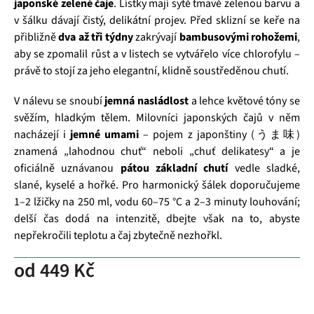
japonské zelené čaje
. Lístky mají sytě tmavě zelenou barvu a
v šálku dávají čistý, delikátní projev. Před sklizní se keře na
přibližně
dva až tři týdny
zakrývají
bambusovými rohožemi
,
aby se zpomalil růst a v listech se vytvářelo více chlorofylu –
právě to stojí za jeho elegantní, klidně soustředěnou chutí.
V nálevu se snoubí
jemná nasládlost
a lehce květové tóny se
svěžím, hladkým tělem. Milovníci japonských čajů v něm
nacházejí i
jemné umami
– pojem z japonštiny (うま味)
znamená „lahodnou chuť“ neboli „chuť delikatesy“ a je
oficiálně uznávanou
pátou základní chutí
vedle sladké,
slané, kyselé a hořké. Pro harmonický šálek doporučujeme
1–2 lžičky na 250 ml, vodu 60–75 °C a 2–3 minuty louhování;
delší čas dodá na intenzitě, dbejte však na to, abyste
nepřekročili teplotu a čaj zbytečně nezhořkl.
od
449 Kč