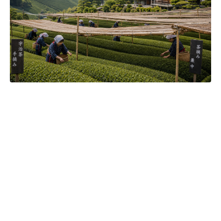
Čajová zahrada je naše vlastní autentická značka, která pro
vás již více než 20 let dováží stovky různých čajů, z nichž si
dokáže vybrat každý! Je jedno, jestli máte rádi prémiové
zelené čaje, nebo preferujete spíše různé ovocné směsi.
Pokud je pro vás prioritou kvalita použitých surovin, jejich
následné šetrné zpracování a také velmi přívětivá cena, pak
jste tu správně. A pevně věříme, že jakmile naše produkty
jednou ochutnáte, budete nadšení.