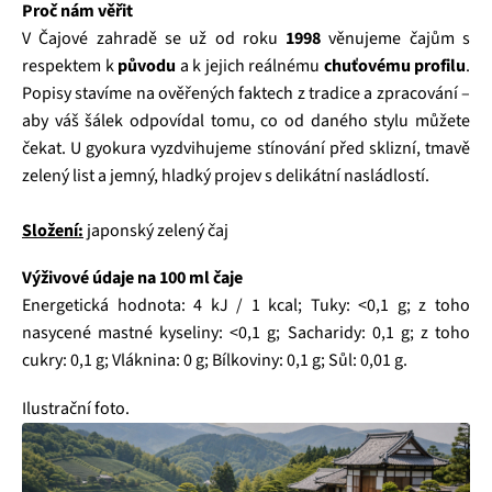
Proč nám věřit
V Čajové zahradě se už od roku
1998
věnujeme čajům s
respektem k
původu
a k jejich reálnému
chuťovému profilu
.
Popisy stavíme na ověřených faktech z tradice a zpracování –
aby váš šálek odpovídal tomu, co od daného stylu můžete
čekat. U gyokura vyzdvihujeme stínování před sklizní, tmavě
zelený list a jemný, hladký projev s delikátní nasládlostí.
Složení:
japonský zelený čaj
Výživové údaje na 100 ml čaje
Energetická hodnota: 4 kJ / 1 kcal; Tuky: <0,1 g; z toho
nasycené mastné kyseliny: <0,1 g; Sacharidy: 0,1 g; z toho
cukry: 0,1 g; Vláknina: 0 g; Bílkoviny: 0,1 g; Sůl: 0,01 g.
Ilustrační foto.