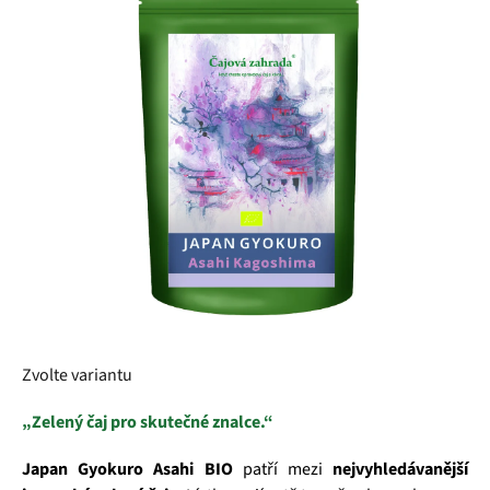
5
hvězdiček.
Zvolte variantu
„Zelený čaj pro skutečné znalce.“
Japan Gyokuro Asahi BIO
patří mezi
nejvyhledávanější