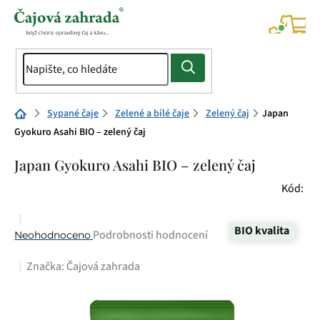
Přejít
na
NÁK
KOŠÍ
obsah
Domů
Sypané čaje
Zelené a bílé čaje
Zelený čaj
Japan
Gyokuro Asahi BIO – zelený čaj
Japan Gyokuro Asahi BIO – zelený čaj
Kód:
BIO kvalita
Průměrné
Podrobnosti hodnocení
Neohodnoceno
hodnocení
Značka:
Čajová zahrada
produktu
je
0,0
z