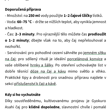
Doporučená příprava
- Množství: na
250 ml
vody použijte
1–2 čajové lžičky
lístků.
- Voda:
60–75 °C
– držte se nižších teplot, aby vynikla jemnost
a hladkost.
- Čas:
2–3 minuty
. Pro výraznější tělo můžete čas
prodloužit
o 1–2 minuty
; dbejte však na to, aby čaj nepřelouhoval a
nezhořkl.
- Servírování: pro pohodlné cezení sáhněte po
jemném sítku
na čaj
; pro sdílený rituál je ideální
porcelánová konvice
a
vaše oblíbené
hrnky a šálky
. Po otevření uchovávejte list v
dobře těsnící
dóze na čaj a kávu
mimo světlo a vlhko.
Praktické tipy a drobnosti pro snadnou přípravu najdete v
sekci
příslušenství k čaji a kávě
.
Kdy si ho vychutnáte
Díky soustředěnému, kultivovanému projevu je Gyokuro
Asahi čaj pro
klidné dopoledne
, slavnostní chvíle i pomalé