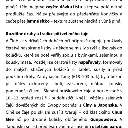
plnější tělo, nejprve
zvyšte dávku listu
a teprve poté mírně
prodlužte čas. Nálev přelévejte do předehřáté konvičky a
ceďte přes
jemné sítko
– textura zůstane hladká a vůně plná.
Rozdílné druhy a tradice pití zeleného čaje
V Číně se v dřívějších dobách při přípravě nápoje používaly
čerstvě nasbírané lístky – někde se mísily s rýží a lisovaly do
koláčků, které se poté vařily spolu s bylinkami, zeleninou a
kousky masa. Později se čerstvé listy
napařovaly
, formovaly
do malých stlačených koláčků či tablet, sušily a před
použitím drtily. Za dynastie Tang (618–903 n. l.) bylo běžné
pít nálev ochucený cibulí, zázvorem, mátou, kousky
pomeranče či solí. Šlehání práškového čaje v horké vodě v
10.–12. století rozšířili buddhističtí kněží. Většina zelených
čajů dovážených do Evropy pochází z
Číny
a
Japonska
. V
Číně se čaje po sklizni suší a tvarují – od klasického
Chun
Mee
až po drobné kuličky oblíbeného
Gunpowderu
. V
Japonsku se list před tvarováním a sušením
ošetřuje parou
,