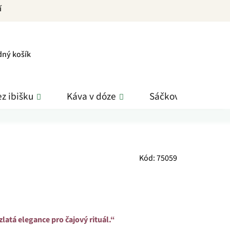
í
PNÍ
dný košík
K
z ibišku
Káva v dóze
Sáčkové čaje
Kód:
75059
latá elegance pro čajový rituál.“