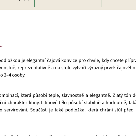
.“
odložkou je elegantní čajová konvice pro chvíle, kdy chcete přípra
nostně, reprezentativně a na stole vytvoří výrazný prvek čajovéh
ro 2–4 osoby.
binací, která působí teple, slavnostně a elegantně. Zlatý tón do
ní charakter litiny. Litinové tělo působí stabilně a hodnotně, ta
o servírování. Součástí je také podložka, která chrání stůl př