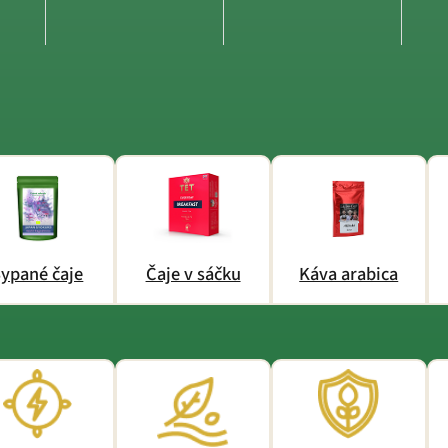
ypané čaje
Čaje v sáčku
Káva arabica