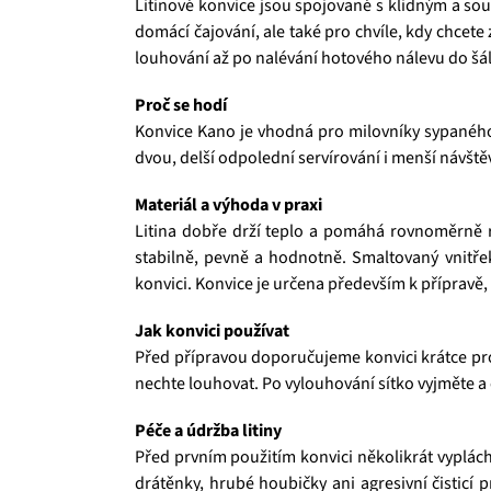
Litinové konvice jsou spojované s klidným a so
domácí čajování, ale také pro chvíle, kdy chcete
louhování až po nalévání hotového nálevu do šá
Proč se hodí
Konvice Kano je vhodná pro milovníky sypaného č
dvou, delší odpolední servírování i menší návště
Materiál a výhoda v praxi
Litina dobře drží teplo a pomáhá rovnoměrně roz
stabilně, pevně a hodnotně. Smaltovaný vnitře
konvici. Konvice je určena především k přípravě, 
Jak konvici používat
Před přípravou doporučujeme konvici krátce pro
nechte louhovat. Po vylouhování sítko vyjměte a
Péče a údržba litiny
Před prvním použitím konvici několikrát vyplá
drátěnky, hrubé houbičky ani agresivní čisticí