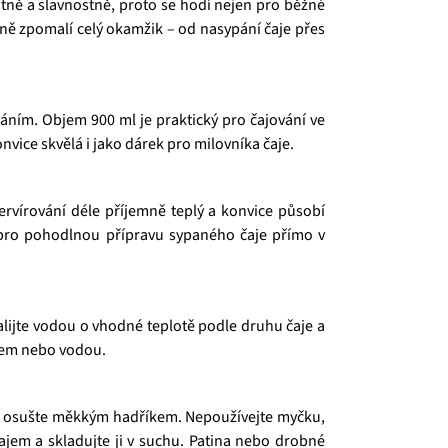
tně a slavnostně, proto se hodí nejen pro běžné
zeně zpomalí celý okamžik – od nasypání čaje přes
váním. Objem 900 ml je praktický pro čajování ve
vice skvělá i jako dárek pro milovníka čaje.
servírování déle příjemně teplý a konvice působí
é pro pohodlnou přípravu sypaného čaje přímo v
lijte vodou o vhodné teplotě podle druhu čaje a
ajem nebo vodou.
ře osušte měkkým hadříkem. Nepoužívejte myčku,
ajem a skladujte ji v suchu. Patina nebo drobné