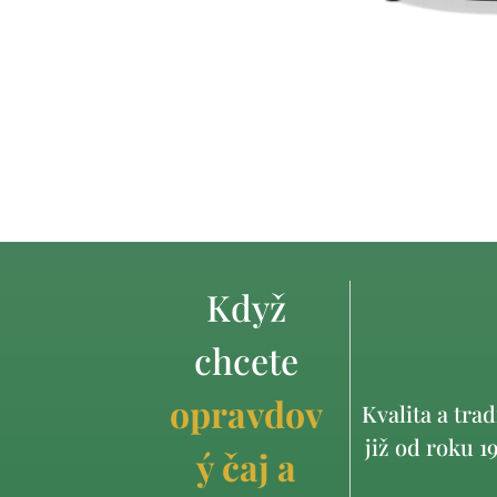
Když
chcete
opravdov
Kvalita a trad
již od roku 1
ý čaj a