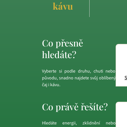
kávu
Co přesně
hledáte?
Vyberte si podle druhu, chuti nebo
S
původu, snadno najdete svůj oblíbený
čaj i kávu.
Co právě řešíte?
Hledáte energii, zklidnění nebo