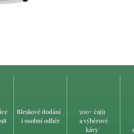
ice
Bleskové dodání
500+ čajů
998
i osobní odběr
a výběrové
kávy
o