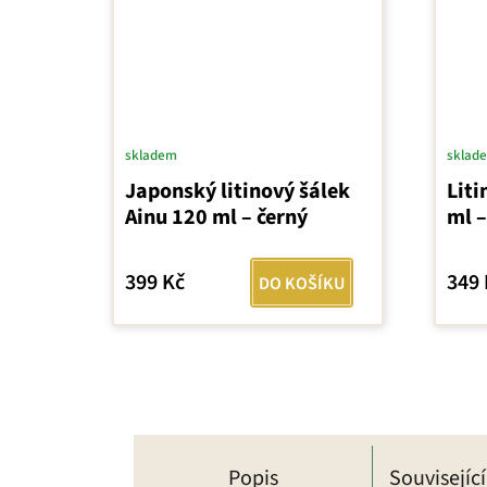
skladem
sklad
Japonský litinový šálek
Liti
Ainu 120 ml – černý
ml –
399 Kč
349 
DO KOŠÍKU
Popis
Souvisejíc