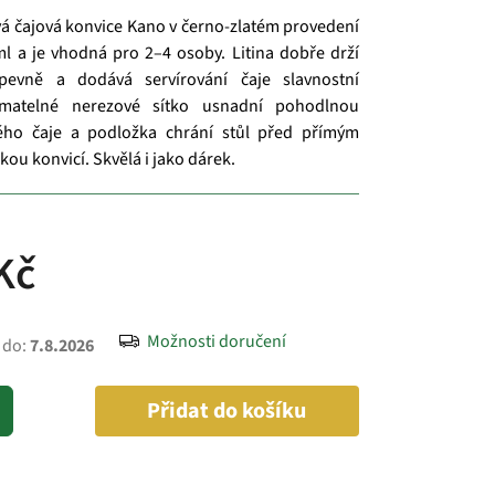
vá čajová konvice Kano v černo-zlatém provedení
 a je vhodná pro 2–4 osoby. Litina dobře drží
pevně a dodává servírování čaje slavnostní
jímatelné nerezové sítko usnadní pohodlnou
ého čaje a podložka chrání stůl před přímým
ou konvicí. Skvělá i jako dárek.
Kč
Možnosti doručení
 do:
7.8.2026
Přidat do košíku