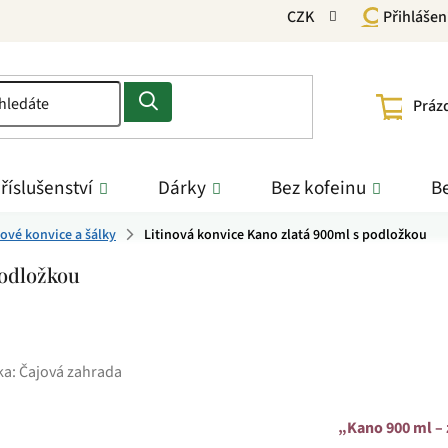
CZK
Přihlášen
NÁKU
Práz
KOŠÍ
říslušenství
Dárky
Bez kofeinu
Be
nové konvice a šálky
Litinová konvice Kano zlatá 900ml s podložkou
podložkou
ka:
Čajová zahrada
„Kano 900 ml – z