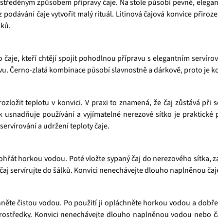
ustředěným způsobem přípravy čaje. Na stole působí pevně, elegan
 z podávání čaje vytvořit malý rituál. Litinová čajová konvice přiro
lků.
aje, kteří chtějí spojit pohodlnou přípravu s elegantním servíro
vu. Černo-zlatá kombinace působí slavnostně a dárkově, proto je kon
ložit teplotu v konvici. V praxi to znamená, že čaj zůstává při 
k usnadňuje používání a vyjímatelné nerezové sítko je praktick
servírování a udržení teploty čaje.
hřát horkou vodou. Poté vložte sypaný čaj do nerezového sítka, za
 čaj servírujte do šálků. Konvici nenechávejte dlouho naplněnou č
chněte čistou vodou. Po použití ji opláchněte horkou vodou a dob
 prostředky. Konvici nenechávejte dlouho naplněnou vodou nebo č