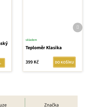
Další
produkt
skladem
nský
Teploměr Klasika
399 Kč
DO KOŠÍKU
L
kuze
Značka