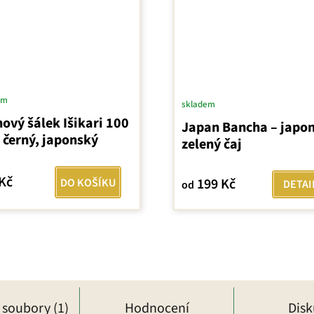
em
skladem
nový šálek Išikari 100
Japan Bancha – japo
 černý, japonský
zelený čaj
Kč
199 Kč
DO KOŠÍKU
DETAI
od
í soubory (1)
Hodnocení
Dis