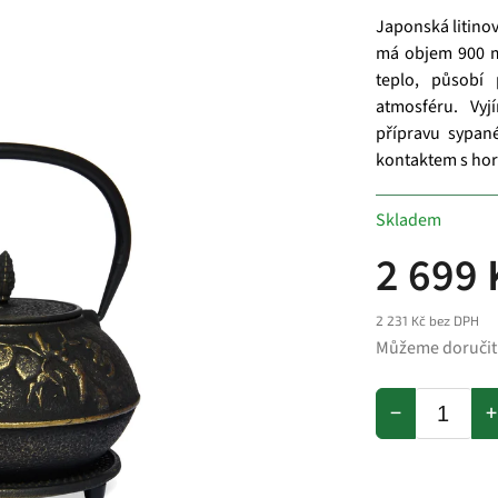
Japonská litino
má objem 900 ml
teplo, působí 
atmosféru. Vy
přípravu sypan
kontaktem s hork
Skladem
2 699 
2 231 Kč bez DPH
Můžeme doručit
−
+