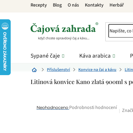
Přejít
Recepty
Blog
O nás
Kontakty
Herbář
na
obsah
Sypané čaje
Káva arabica
P
Příslušenství
Konvice na čaj a kávu
Liti
Domů
Litinová konvice Kano zlatá 900ml s 
Průměrné
Podrobnosti hodnocení
Neohodnoceno
Znač
hodnocení
produktu
je