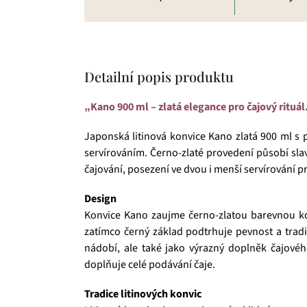
Detailní popis produktu
„Kano 900 ml – zlatá elegance pro čajový rituál
Japonská litinová konvice Kano zlatá 900 ml s p
servírováním. Černo-zlaté provedení působí slav
čajování, posezení ve dvou i menší servírování p
Design
Konvice Kano zaujme černo-zlatou barevnou kom
zatímco černý základ podtrhuje pevnost a tradič
nádobí, ale také jako výrazný doplněk čajovéh
doplňuje celé podávání čaje.
Tradice litinových konvic