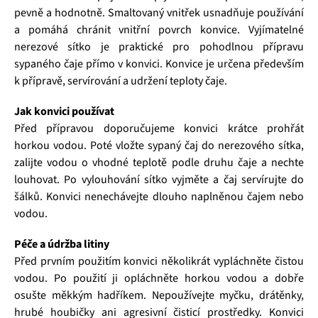
pevně a hodnotně. Smaltovaný vnitřek usnadňuje používání
a pomáhá chránit vnitřní povrch konvice. Vyjímatelné
nerezové sítko je praktické pro pohodlnou přípravu
sypaného čaje přímo v konvici. Konvice je určena především
k přípravě, servírování a udržení teploty čaje.
Jak konvici používat
Před přípravou doporučujeme konvici krátce prohřát
horkou vodou. Poté vložte sypaný čaj do nerezového sítka,
zalijte vodou o vhodné teplotě podle druhu čaje a nechte
louhovat. Po vylouhování sítko vyjměte a čaj servírujte do
šálků. Konvici nenechávejte dlouho naplněnou čajem nebo
vodou.
Péče a údržba litiny
Před prvním použitím konvici několikrát vypláchněte čistou
vodou. Po použití ji opláchněte horkou vodou a dobře
osušte měkkým hadříkem. Nepoužívejte myčku, drátěnky,
hrubé houbičky ani agresivní čisticí prostředky. Konvici