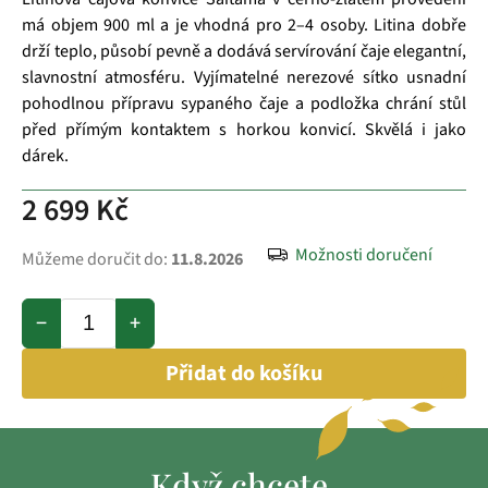
má objem 900 ml a je vhodná pro 2–4 osoby. Litina dobře
drží teplo, působí pevně a dodává servírování čaje elegantní,
slavnostní atmosféru. Vyjímatelné nerezové sítko usnadní
pohodlnou přípravu sypaného čaje a podložka chrání stůl
před přímým kontaktem s horkou konvicí. Skvělá i jako
dárek.
2 699 Kč
Možnosti doručení
Můžeme doručit do:
11.8.2026
−
+
Přidat do košíku
Když chcete