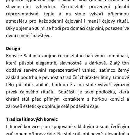
slavnostním vzhledem. Černo-zlaté provedení působí
reprezentativně, teple a na stole vytvoří příjemnou
atmosféru pro každodenní čajování i menší čajový rituál.
Díky objemu 900 ml se hodí pro domácí čajování, posezení ve
dvou i menší návštěvu.
Design
Konvice Saitama zaujme černo-zlatou barevnou kombinací,
která působí elegantně, slavnostně a dárkově. Zlatý tón
dodává servírování reprezentativní vzhled, zatímco černý
základ podtrhuje pevnost a tradiční charakter litiny. Litinové
tělo působí stabilně, hodnotně a na stole vytvoří výrazný
prvek čajového rituálu. Součástí je také podložka, která
chrání stůl před přímým kontaktem s horkou konvicí a
zároveň esteticky doplňuje celé podávání čaje.
Tradice litinových konvic
Litinové konvice jsou spojované s klidným a soustředěným
způsobem přípravy čaje. Na stole působí pevně, elegantně a