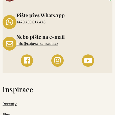
P
1
Pište přes WhatsApp
+420 739 017 476
Nebo pište na e-mail
info@cajova-zahrada.cz
Inspirace
Recepty
Blog