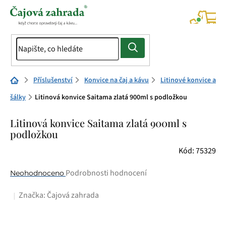
Přejít
na
NÁK
KOŠÍ
obsah
Domů
Příslušenství
Konvice na čaj a kávu
Litinové konvice a
šálky
Litinová konvice Saitama zlatá 900ml s podložkou
Litinová konvice Saitama zlatá 900ml s
podložkou
Kód:
75329
Průměrné
Podrobnosti hodnocení
Neohodnoceno
hodnocení
Značka:
Čajová zahrada
produktu
je
0,0