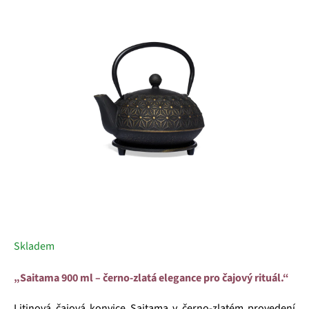
z
5
hvězdiček.
Skladem
„Saitama 900 ml – černo-zlatá elegance pro čajový rituál.“
Litinová čajová konvice Saitama v černo-zlatém provedení