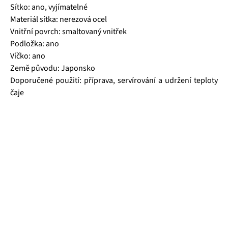
Sítko: ano, vyjímatelné
Materiál sítka: nerezová ocel
Vnitřní povrch: smaltovaný vnitřek
Podložka: ano
Víčko: ano
Země původu: Japonsko
Doporučené použití: příprava, servírování a udržení teploty
čaje
Čajová zahrada je naše vlastní autentická značka, která pro
vás již více než 20 let dováží stovky různých čajů, z nichž si
dokáže vybrat každý! Je jedno, jestli máte rádi prémiové
zelené čaje, nebo preferujete spíše různé ovocné směsi.
Pokud je pro vás prioritou kvalita použitých surovin, jejich
následné šetrné zpracování a také velmi přívětivá cena, pak
jste tu správně. A pevně věříme, že jakmile naše produkty
jednou ochutnáte, budete nadšení.