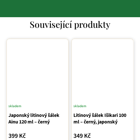
Související produkty
skladem
skladem
Japonský litinový šálek
Litinový šálek Išikari 100
Ainu 120 ml – černý
ml – černý, japonský
399 Kč
349 Kč