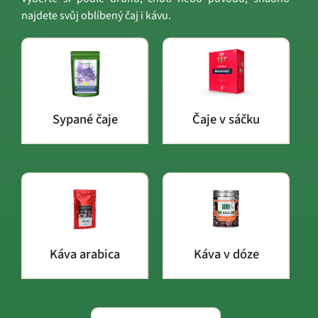
najdete svůj oblíbený čaj i kávu.
Sypané čaje
Čaje v sáčku
Káva arabica
Káva v dóze