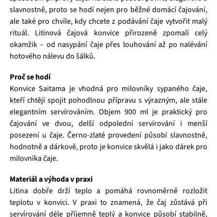
slavnostně, proto se hodí nejen pro běžné domácí čajování,
ale také pro chvíle, kdy chcete z podávání čaje vytvořit malý
rituál. Litinová čajová konvice přirozeně zpomalí celý
okamžik – od nasypání čaje přes louhování až po nalévání
hotového nálevu do šálků.
Proč se hodí
Konvice Saitama je vhodná pro milovníky sypaného čaje,
kteří chtějí spojit pohodlnou přípravu s výrazným, ale stále
elegantním servírováním. Objem 900 ml je praktický pro
čajování ve dvou, delší odpolední servírování i menší
posezení u čaje. Černo-zlaté provedení působí slavnostně,
hodnotně a dárkově, proto je konvice skvělá i jako dárek pro
milovníka čaje.
Materiál a výhoda v praxi
Litina dobře drží teplo a pomáhá rovnoměrně rozložit
teplotu v konvici. V praxi to znamená, že čaj zůstává při
servírování déle příjemně teplý a konvice působí stabilně,