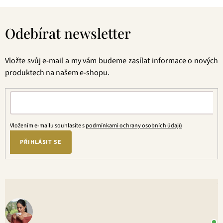
Z
á
Odebírat newsletter
p
a
t
Vložte svůj e-mail a my vám budeme zasílat informace o nových
í
produktech na našem e-shopu.
Vložením e-mailu souhlasíte s
podmínkami ochrany osobních údajů
PŘIHLÁSIT SE
V
o
+