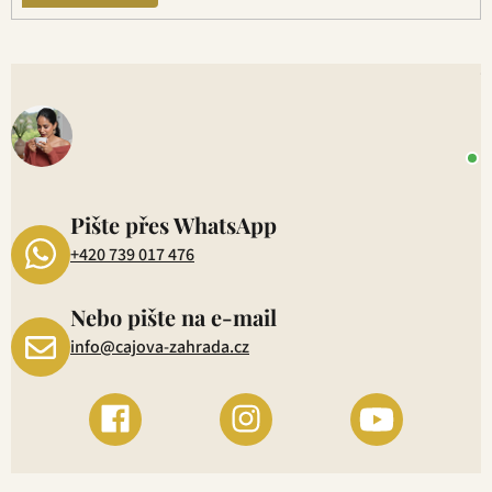
V
o
+
P
1
Pište přes WhatsApp
+420 739 017 476
Nebo pište na e-mail
info@cajova-zahrada.cz