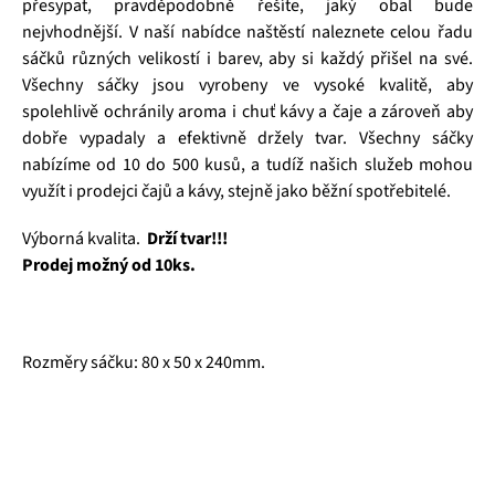
přesypat, pravděpodobně řešíte, jaký obal bude
nejvhodnější. V naší nabídce naštěstí naleznete celou řadu
sáčků různých velikostí i barev, aby si každý přišel na své.
Všechny sáčky jsou vyrobeny ve vysoké kvalitě, aby
spolehlivě ochránily aroma i chuť kávy a čaje a zároveň aby
dobře vypadaly a efektivně držely tvar. Všechny sáčky
nabízíme od 10 do 500 kusů, a tudíž našich služeb mohou
využít i prodejci čajů a kávy, stejně jako běžní spotřebitelé.
Výborná kvalita.
Drží tvar!!!
Prodej možný od 10ks.
Rozměry sáčku: 80 x 50 x 240mm.
Čajová zahrada je naše vlastní autentická značka, která pro
vás již více než 20 let dováží stovky různých čajů, z nichž si
dokáže vybrat každý! Je jedno, jestli máte rádi prémiové
zelené čaje, nebo preferujete spíše různé ovocné směsi.