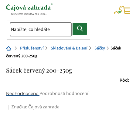
Přejít
na
NÁK
KOŠÍ
obsah
Domů
Příslušenství
Skladování & Balení
Sáčky
Sáček
červený 200-250g
Sáček červený 200-250g
Kód:
Průměrné
Podrobnosti hodnocení
Neohodnoceno
hodnocení
Značka:
Čajová zahrada
produktu
je
0,0
z