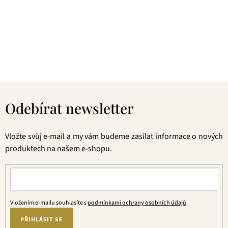
Pokud je pro vás prioritou kvalita použitých surovin, jejich
následné šetrné zpracování a také velmi přívětivá cena, pak
jste tu správně. A pevně věříme, že jakmile naše produkty
jednou ochutnáte, budete nadšení.
Z
á
Odebírat newsletter
p
a
t
Vložte svůj e-mail a my vám budeme zasílat informace o nových
í
produktech na našem e-shopu.
Vložením e-mailu souhlasíte s
podmínkami ochrany osobních údajů
PŘIHLÁSIT SE