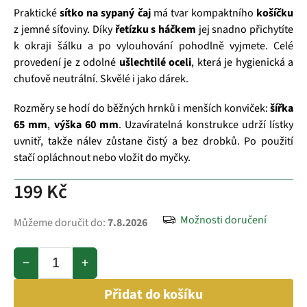
Praktické
sítko na sypaný čaj
má tvar kompaktního
košíčku
z jemné síťoviny. Díky
řetízku s háčkem
jej snadno přichytíte
k okraji šálku a po vylouhování pohodlně vyjmete. Celé
provedení je z odolné
ušlechtilé oceli
, která je hygienická a
chuťově neutrální. Skvělé i jako dárek.
Rozměry se hodí do běžných hrnků i menších konviček:
šířka
65 mm
,
výška 60 mm
. Uzavíratelná konstrukce udrží lístky
uvnitř, takže nálev zůstane čistý a bez drobků. Po použití
stačí opláchnout nebo vložit do myčky.
199 Kč
Možnosti doručení
Můžeme doručit do:
7.8.2026
−
+
Přidat do košíku