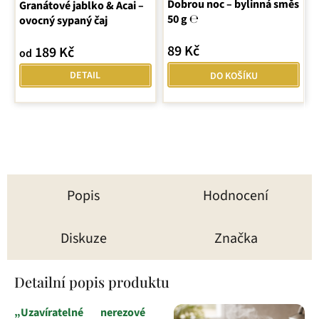
Dobrou noc – bylinná směs
hodnocení
Granátové jablko & Acai –
50 g ℮
ovocný sypaný čaj
produktu
je
89 Kč
189 Kč
od
5,0
z
DETAIL
DO KOŠÍKU
5
hvězdiček.
Popis
Hodnocení
Diskuze
Značka
Detailní popis produktu
„Uzavíratelné nerezové