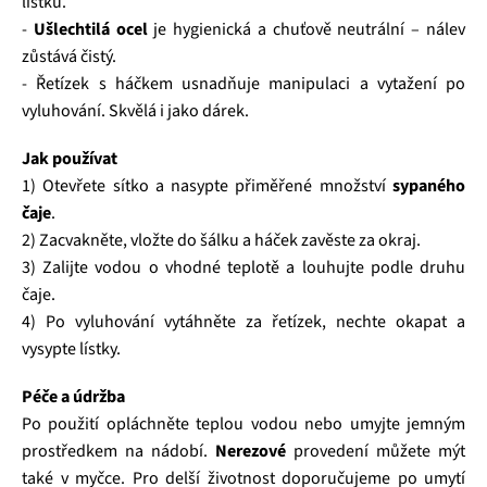
lístků.
-
Ušlechtilá ocel
je hygienická a chuťově neutrální – nálev
zůstává čistý.
- Řetízek s háčkem usnadňuje manipulaci a vytažení po
vyluhování. Skvělá i jako dárek.
Jak používat
1) Otevřete sítko a nasypte přiměřené množství
sypaného
čaje
.
2) Zacvakněte, vložte do šálku a háček zavěste za okraj.
3) Zalijte vodou o vhodné teplotě a louhujte podle druhu
čaje.
4) Po vyluhování vytáhněte za řetízek, nechte okapat a
vysypte lístky.
Péče a údržba
Po použití opláchněte teplou vodou nebo umyjte jemným
prostředkem na nádobí.
Nerezové
provedení můžete mýt
také v myčce. Pro delší životnost doporučujeme po umytí