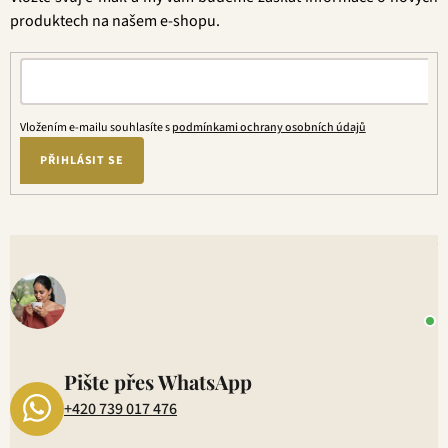
í
produktech na našem e-shopu.
Vložením e-mailu souhlasíte s
podmínkami ochrany osobních údajů
PŘIHLÁSIT SE
V
o
+
P
1
Pište přes WhatsApp
+420 739 017 476