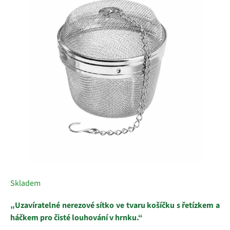
z
5
hvězdiček.
Skladem
„Uzavíratelné nerezové sítko ve tvaru košíčku s řetízkem a
háčkem pro čisté louhování v hrnku.“