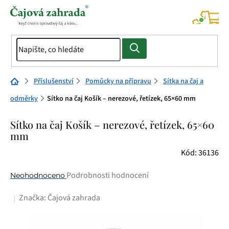
Přejít
na
NÁK
KOŠÍ
obsah
Domů
Příslušenství
Pomůcky na přípravu
Sítka na čaj a
odměrky
Sítko na čaj Košík – nerezové, řetízek, 65×60 mm
Sítko na čaj Košík – nerezové, řetízek, 65×60
mm
Kód:
36136
Průměrné
Podrobnosti hodnocení
Neohodnoceno
hodnocení
Značka:
Čajová zahrada
produktu
je
0,0