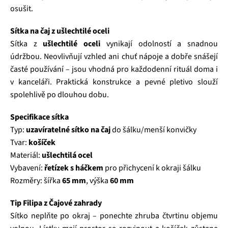
osušit.
Sítka na čaj z ušlechtilé oceli
Sítka z
ušlechtilé oceli
vynikají odolností a snadnou
údržbou. Neovlivňují vzhled ani chuť nápoje a dobře snášejí
časté používání – jsou vhodná pro každodenní rituál doma i
v kanceláři. Praktická konstrukce a pevné pletivo slouží
spolehlivě po dlouhou dobu.
Specifikace sítka
Typ:
uzavíratelné sítko na čaj
do šálku/menší konvičky
Tvar:
košíček
Materiál:
ušlechtilá ocel
Vybavení:
řetízek s háčkem
pro přichycení k okraji šálku
Rozměry: šířka
65 mm
, výška
60 mm
Tip Filipa z Čajové zahrady
Sítko neplňte po okraj – ponechte zhruba čtvrtinu objemu