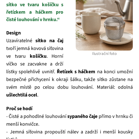
sítko ve tvaru košíčku s
řetízkem a háčkem pro
čisté louhování v hrnku.“
Design
Uzavíratelné
sítko na čaj
tvoří jemná kovová síťovina
Ilustrační foto
ve tvaru
košíčku
. Horní
víčko se zacvakne a drží
lístky spolehlivě uvnitř.
Řetízek s háčkem
na konci umožní
bezpečné přichycení k okraji šálku, takže sítko zůstane na
svém místě po celou dobu louhování. Materiál: odolná
ušlechtilá ocel
.
Proč se hodí
- Čisté a pohodlné louhování
sypaného čaje
přímo v hrnku či
menší konvičce.
- Jemná síťovina propouští nálev a zadrží i menší kousky