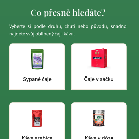
Co přesně hledáte?
Vyberte si podle druhu, chuti nebo původu, snadno
najdete svůj oblíbený čaj i kávu.
Sypané čaje
Čaje v sáčku
Káva arabica
Káva v dóze