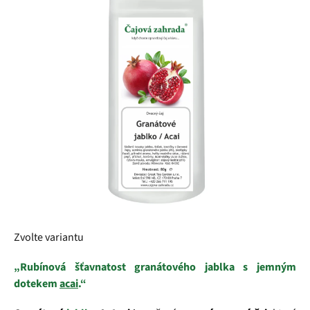
5
hvězdiček.
Zvolte variantu
„Rubínová šťavnatost granátového jablka s jemným
dotekem
acai
.“