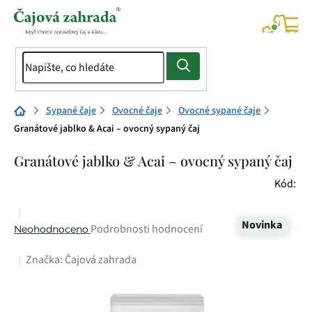
Přejít
na
NÁK
KOŠÍ
obsah
Domů
Sypané čaje
Ovocné čaje
Ovocné sypané čaje
Granátové jablko & Acai – ovocný sypaný čaj
Granátové jablko & Acai – ovocný sypaný čaj
Kód:
Novinka
Průměrné
Podrobnosti hodnocení
Neohodnoceno
hodnocení
Značka:
Čajová zahrada
produktu
je
0,0
z