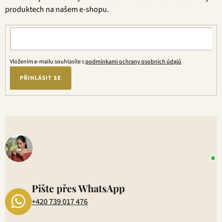
í
produktech na našem e-shopu.
Vložením e-mailu souhlasíte s
podmínkami ochrany osobních údajů
PŘIHLÁSIT SE
V
o
+
P
1
Pište přes WhatsApp
+420 739 017 476