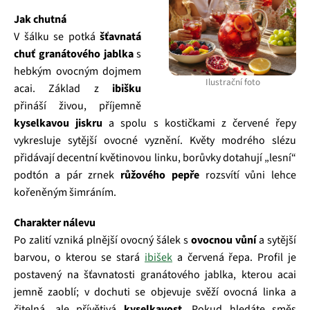
Jak chutná
V šálku se potká
šťavnatá
chuť granátového jablka
s
hebkým ovocným dojmem
Ilustrační foto
acai. Základ z
ibišku
přináší živou, příjemně
kyselkavou jiskru
a spolu s kostičkami z červené řepy
vykresluje sytější ovocné vyznění. Květy modrého slézu
přidávají decentní květinovou linku, borůvky dotahují „lesní“
podtón a pár zrnek
růžového pepře
rozsvítí vůni lehce
kořeněným šimráním.
Charakter nálevu
Po zalití vzniká plnější ovocný šálek s
ovocnou vůní
a sytější
barvou, o kterou se stará
ibišek
a červená řepa. Profil je
postavený na šťavnatosti granátového jablka, kterou acai
jemně zaoblí; v dochuti se objevuje svěží ovocná linka a
čitelná, ale přívětivá
kyselkavost
. Pokud hledáte směs