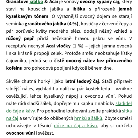
Granátové
jablko
& Acai
je voňavý
ovocný sypaný čaj
, který
staví na kouscích jablka a
ibišku
s přirozeně
jemně
kyselkavým tónem
. O výraznější ovocný dojem se starají
semínka
granátového jablka (4 %)
, kostičky z červené řepy a
pár borůvek; květy modrého slézu dodají něžný vzhled a
růžový pepř
přidá nečekaně hravou jiskru ve vůni. V
receptuře nechybí
Acai vločky
(1 %) – jejich jemná ovocná
linka krásně propojí celek. Protože směs neobsahuje lístky
čajovníku, jedná se o
čistě ovocný nálev bez přirozeného
kofeinu
pro pohodové popíjení kdykoli během dne.
Skvěle chutná horký i jako
letní ledový čaj
. Stačí připravit
silnější nálev, vychladit a nalít na pár kostek ledu – vznikne
osvěžující, lehce kyselkavý nápoj s ovocnou vůní. Pokud
máte rádi sladší šálek, dopřejte mu kapku z nabídky
sladidel
do čaje a kávy
. Pro pohodlné louhování zvolte praktická
sítka
na čaj
a servírujte do oblíbených
hrnků a šálků
. Zbytek směsi
uchovávejte v těsnicí
dóze na čaj a kávu
, aby si udržela
ovocnou vůni
i svěžest.