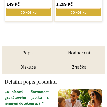
149 Kč
1 299 Kč
DO KOŠÍKU
DO KOŠÍKU
Popis
Hodnocení
Diskuze
Značka
Detailní popis produktu
„Rubínová šťavnatost
granátového jablka s
jemným dotekem
acai
.“