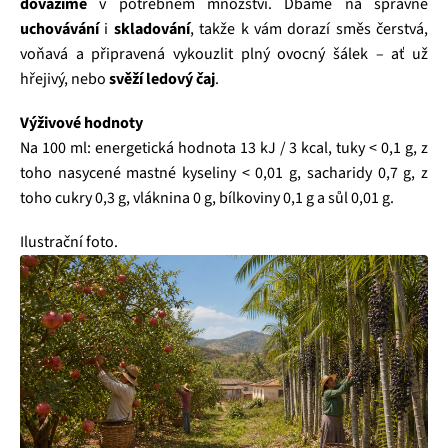
dovážíme
v potřebném množství. Dbáme na správné
uchovávání
i
skladování
, takže k vám dorazí směs čerstvá,
voňavá a připravená vykouzlit plný ovocný šálek – ať už
hřejivý, nebo
svěží ledový čaj
.
Výživové hodnoty
Na 100 ml: energetická hodnota 13 kJ / 3 kcal, tuky < 0,1 g, z
toho nasycené mastné kyseliny < 0,01 g, sacharidy 0,7 g, z
toho cukry 0,3 g, vláknina 0 g, bílkoviny 0,1 g a sůl 0,01 g.
Ilustrační foto.