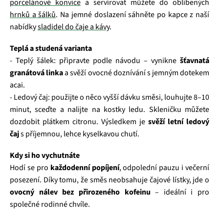
porcelánové konvice
a servírovat můžete do oblíbených
hrnků a šálků
. Na jemné doslazení sáhněte po kapce z naší
nabídky
sladidel do čaje a kávy
.
Teplá a studená varianta
- Teplý šálek: připravte podle návodu – vynikne
šťavnatá
granátová linka
a svěží ovocné doznívání s jemným dotekem
acai.
- Ledový čaj: použijte o něco vyšší dávku směsi, louhujte 8–10
minut, sceďte a nalijte na kostky ledu. Skleničku můžete
dozdobit plátkem citronu. Výsledkem je
svěží letní ledový
čaj
s příjemnou, lehce kyselkavou chutí.
Kdy si ho vychutnáte
Hodí se pro
každodenní popíjení
, odpolední pauzu i večerní
posezení. Díky tomu, že směs neobsahuje čajové lístky, jde o
ovocný nálev bez přirozeného kofeinu
– ideální i pro
společné rodinné chvíle.