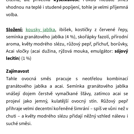
vhodnou na teplé i studené popíjení, tohle je velmi příjemná
volba.
Složení:
kousky jablka
, ibišek, kostičky z červené řepy,
semínka granátového jablka (4 %), skořápky fazolí, přírodní
aroma, květy modrého slézu, růžový pepř, příchuť, borůvky,
Acai vločky (acai dužina, rýžová mouka, emulgátor:
sójový
lecitin
) (1 %)
Zajímavost
Tahle ovocná směs pracuje s neotřelou kombinací
granátového jablka a acai. Semínka granátového jablka
vnášejí dojem čerstvě vymačkané šťávy, zatímco acai se
projeví jako jemný, kulatější ovocný stín. Růžový pepř
přihraje velmi decentní kořeněné šimrání – spíš ve vůni než v
chuti – a květy modrého slézu přidají něžný vzhled nálevu i
suché směsi.