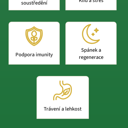
Klid a stres
soustředění
Spánek a
Podpora imunity
regenerace
Trávení a lehkost