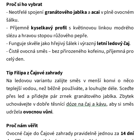
Proč si ho vybrat
- Neotřelé spojení
granátového jablka
a
acai
v plně ovocném
šálku.
- Příjemně
kyselkavý profil
s květinovou linkou modrého
slézu a hravou stopou růžového pepře.
- Funguje skvěle jako hřejivý šálek i výrazný
letní ledový čaj
.
- Čistě ovocná směs – bez přirozeného kofeinu, příjemná pro
celý den.
Tip Filipa z Čajové zahrady
Na ledovou variantu zalijte směs v menší konvi o něco
teplejší vodou, než běžně používáte, a louhujte déle. Sceďte
přes led a přidejte pár zrnek granátového jablka. Zbytek
uchovávejte v dobře těsnící
dóze na čaj a kávu
, aby si směs
udržela
ovocnou vůni
.
Proč nám věřit
Ovocné čaje do Čajové zahrady pravidelně jednou za
14 dní