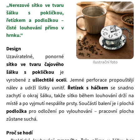
„Nerezové sítko ve tvaru
šálku s pokličkou,
řetízkem a podložkou –
čisté louhování přímo v
hrnku.“
Design
Uzavíratelné, ponorné
Ilustrační foto
sítko ve tvaru čajového
šálku s pokličkou
je
vyrobené z
ušlechtilé oceli
. Jemné perforace propouštějí
nálev a udrží lístky uvnitř.
Řetízek s háčkem
se snadno
zachytí o okraj šálku, takže sítko během louhování drží na
místě a po vyjmutí nespálíte prsty. Součástí balení je i plochá
podložka
pro odložení po vylouhování – pracovní plocha
zůstane suchá.
Proč se hodí