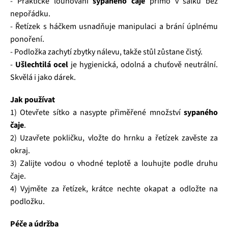
- Praktické louhování
sypaného čaje
přímo v šálku bez
nepořádku.
- Řetízek s háčkem usnadňuje manipulaci a brání úplnému
ponoření.
- Podložka zachytí zbytky nálevu, takže stůl zůstane čistý.
-
Ušlechtilá ocel
je hygienická, odolná a chuťově neutrální.
Skvělá i jako dárek.
Jak používat
1) Otevřete sítko a nasypte přiměřené množství
sypaného
čaje
.
2) Uzavřete pokličku, vložte do hrnku a řetízek zavěste za
okraj.
3) Zalijte vodou o vhodné teplotě a louhujte podle druhu
čaje.
4) Vyjměte za řetízek, krátce nechte okapat a odložte na
podložku.
Péče a údržba