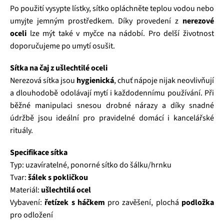
Po použití vysypte lístky, sítko opláchněte teplou vodou nebo
umyjte jemným prostředkem. Díky provedení z
nerezové
oceli
lze mýt také v myčce na nádobí. Pro delší životnost
doporučujeme po umytí osušit.
Sítka na čaj z ušlechtilé oceli
Nerezová sítka jsou
hygienická
, chuť nápoje nijak neovlivňují
a dlouhodobě odolávají mytí i každodennímu používání. Při
běžné manipulaci snesou drobné nárazy a díky snadné
údržbě jsou ideální pro pravidelné domácí i kancelářské
rituály.
Specifikace sítka
Typ: uzavíratelné, ponorné sítko do šálku/hrnku
Tvar:
šálek s pokličkou
Materiál:
ušlechtilá ocel
Vybavení:
řetízek s háčkem
pro zavěšení, plochá
podložka
pro odložení