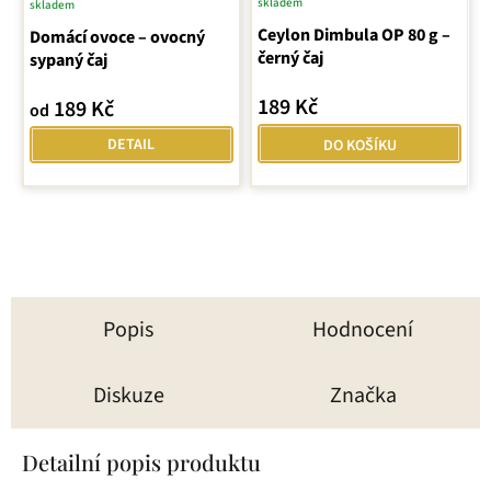
skladem
skladem
Ceylon Dimbula OP 80 g –
Domácí ovoce – ovocný
černý čaj
sypaný čaj
189 Kč
189 Kč
od
DETAIL
DO KOŠÍKU
Popis
Hodnocení
Diskuze
Značka
Detailní popis produktu