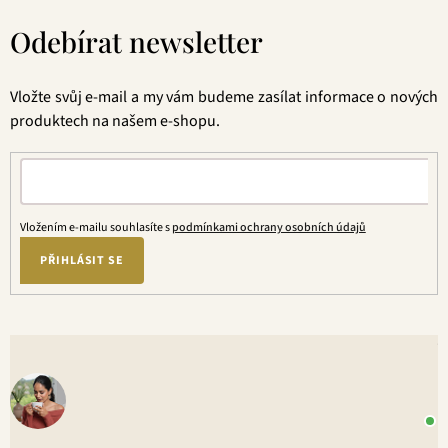
á
Odebírat newsletter
p
a
t
Vložte svůj e-mail a my vám budeme zasílat informace o nových
í
produktech na našem e-shopu.
Vložením e-mailu souhlasíte s
podmínkami ochrany osobních údajů
PŘIHLÁSIT SE
V
o
+
P