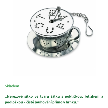
z
5
hvězdiček.
Skladem
„Nerezové sítko ve tvaru šálku s pokličkou, řetízkem a
podložkou – čisté louhování přímo v hrnku.“