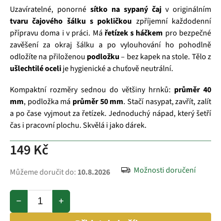
Uzavíratelné, ponorné
sítko na sypaný čaj
v originálním
tvaru čajového šálku s pokličkou
zpříjemní každodenní
přípravu doma i v práci. Má
řetízek s háčkem
pro bezpečné
zavěšení za okraj šálku a po vylouhování ho pohodlně
odložíte na přiloženou
podložku
– bez kapek na stole. Tělo z
ušlechtilé oceli
je hygienické a chuťově neutrální.
Kompaktní rozměry sednou do většiny hrnků:
průměr 40
mm
, podložka má
průměr 50 mm
. Stačí nasypat, zavřít, zalít
a po čase vyjmout za řetízek. Jednoduchý nápad, který šetří
čas i pracovní plochu. Skvělá i jako dárek.
149 Kč
Možnosti doručení
Můžeme doručit do:
10.8.2026
−
+