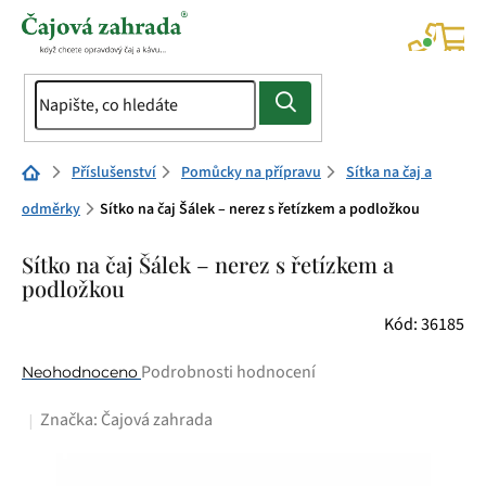
Přejít
na
NÁK
KOŠÍ
obsah
Domů
Příslušenství
Pomůcky na přípravu
Sítka na čaj a
odměrky
Sítko na čaj Šálek – nerez s řetízkem a podložkou
Sítko na čaj Šálek – nerez s řetízkem a
podložkou
Kód:
36185
Průměrné
Podrobnosti hodnocení
Neohodnoceno
hodnocení
Značka:
Čajová zahrada
produktu
je
0,0