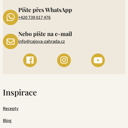
1
Pište přes WhatsApp
+420 739 017 476
Nebo pište na e-mail
info@cajova-zahrada.cz
Inspirace
Recepty
Blog