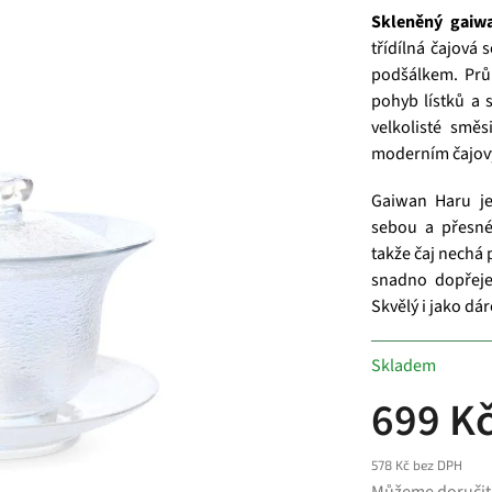
Skleněný gaiw
třídílná čajová
podšálkem. Prů
pohyb lístků a 
velkolisté směs
moderním čajov
Gaiwan Haru je
sebou a přesné 
takže čaj nechá
snadno dopřeje
Skvělý i jako dár
Skladem
699 K
578 Kč bez DPH