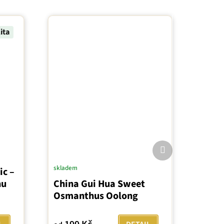
ita
Další
produkt
skladem
ic –
nu
China Gui Hua Sweet
Osmanthus Oolong