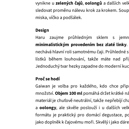
vynikne u
zelených čajů
,
oolongů
a dalších vel
sledovat proměnu nálevu krok za krokem. Soupra
miska, víčko a podšálek.
Design
Haru zaujme průhledným sklem s jemn
minimalistickým provedením bez zlaté linky
.
nechává hlavní roli samotnému čaji. Průhledné st
lístků během louhování, takže máte nad příp
Jednoduchý tvar hezky zapadne do moderní kuch
Proč se hodí
Gaiwan je volba pro každého, kdo chce přip
množství.
Objem 100 ml
pomáhá držet krátké nál
materiál je chuťově neutrální, takže nepřebíjí ch
a
oolongy
, ale skvěle poslouží i u dalších v
formátu je praktický pro domácí degustace, p
jako doplněk k čajovému moři. Skvělý i jako dáre