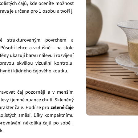
kolistých čajů, kde oceníte možnost
va je určena pro 1 osobu a tvoří ji
ě strukturovaným povrchem a
 Působí lehce a vzdušně – na stole
ěny ukazují barvu nálevu i rozvíjení
ravou skvělou vizuální kontrolu.
yně i klidného čajového koutku.
ravovat čaj pozorněji a v menším
evy i jemné nuance chutí. Skleněný
arakter čaje. Hodí se pro
zelené čaje
elkolistých směsí. Díky kompaktnímu
orovnávání několika čajů po sobě i
k.