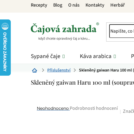
Přejít
Recepty
Blog
O nás
Kontakty
Herbář
na
obsah
Sypané čaje
Káva arabica
P
Příslušenství
Skleněný gaiwan Haru 100 ml 
Domů
Skleněný gaiwan Haru 100 ml (soupra
Průměrné
Podrobnosti hodnocení
Neohodnoceno
Znač
hodnocení
produktu
je