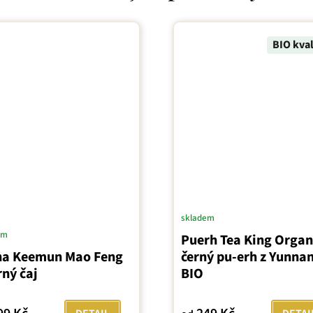
BIO kval
skladem
em
Puerh Tea King Organ
na Keemun Mao Feng
černý pu-erh z Yunna
rný čaj
BIO