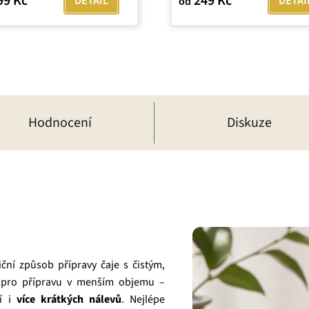
99 Kč
249 Kč
DETAIL
DETAI
od
Hodnocení
Diskuze
ční způsob přípravy čaje s čistým,
 pro přípravu v menším objemu –
ní i
více krátkých nálevů
. Nejlépe