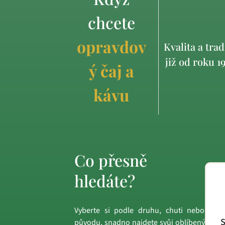
chcete
opravdov
Kvalita a trad
již od roku 1
ý čaj a
kávu
Co přesně
hledáte?
Vyberte si podle druhu, chuti nebo
S
původu, snadno najdete svůj oblíbený