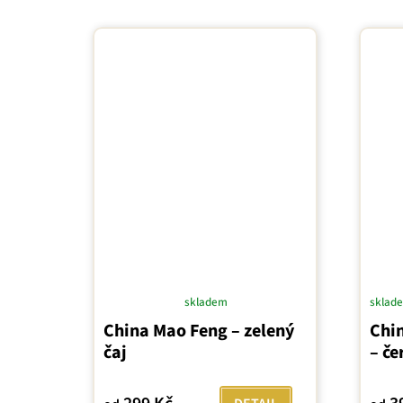
skladem
sklad
Průměrné
China Mao Feng – zelený
Chi
hodnocení
čaj
– če
produktu
je
5,0