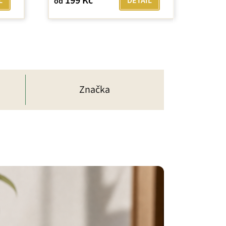
199 Kč
L
DETAIL
od
Značka