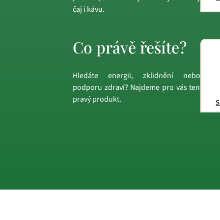
čaj i kávu.
Co právě řešíte?
Hledáte energii, zklidnění nebo
podporu zdraví? Najdeme pro vás ten
pravý produkt.
s