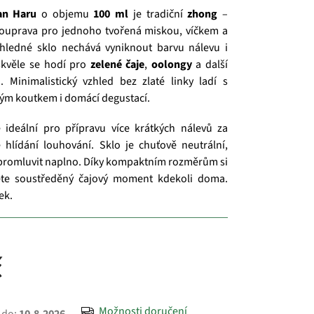
an Haru
o objemu
100 ml
je tradiční
zhong
–
 souprava pro jednoho tvořená miskou, víčkem a
hledné sklo nechává vyniknout barvu nálevu i
skvěle se hodí pro
zelené čaje
,
oolongy
a další
i. Minimalistický vzhled bez zlaté linky ladí s
ým koutkem i domácí degustací.
 ideální pro přípravu více krátkých nálevů za
hlídání louhování. Sklo je chuťově neutrální,
 promluvit naplno. Díky kompaktním rozměrům si
te soustředěný čajový moment kdekoli doma.
ek.
č
Možnosti doručení