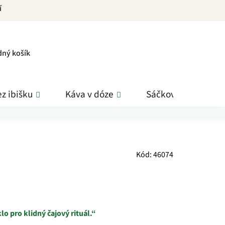
í
PNÍ
dný košík
K
z ibišku
Káva v dóze
Sáčkové čaje
Kód:
46074
lo pro klidný čajový rituál.“