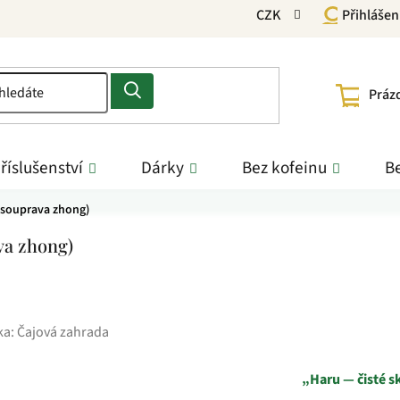
CZK
Přihlášen
NÁKU
Práz
KOŠÍ
říslušenství
Dárky
Bez kofeinu
Be
(souprava zhong)
va zhong)
ka:
Čajová zahrada
„Haru — čisté sk