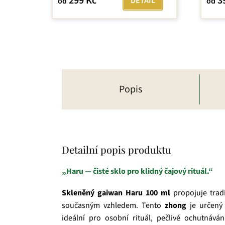
299 Kč
3
DETAIL
od
od
z
5
hvězdiček.
Popis
Detailní popis produktu
„Haru — čisté sklo pro klidný čajový rituál.“
Skleněný gaiwan Haru 100 ml
propojuje tradi
současným vzhledem. Tento
zhong
je určený
ideální pro osobní rituál, pečlivé ochutnává