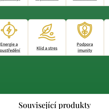
Energie a
Podpora
Klid a stres
oustředění
imunity
Související produkty