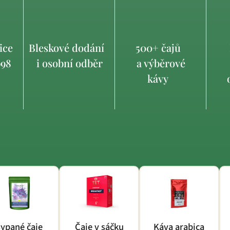
ice
Bleskové dodání
500+ čajů
998
i osobní odběr
a výběrové
kávy
o
ypané čaje
Čaje v sáčku
Káva arabica