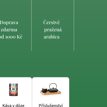
Doprava
Čerstvě
zdarma
pražená
d 1000 Kč
arabica
Káva v dóze
Příslušenství