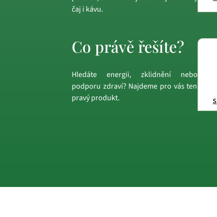
čaj i kávu.
Co právě řešíte?
Hledáte energii, zklidnění nebo
podporu zdraví? Najdeme pro vás ten
pravý produkt.
s