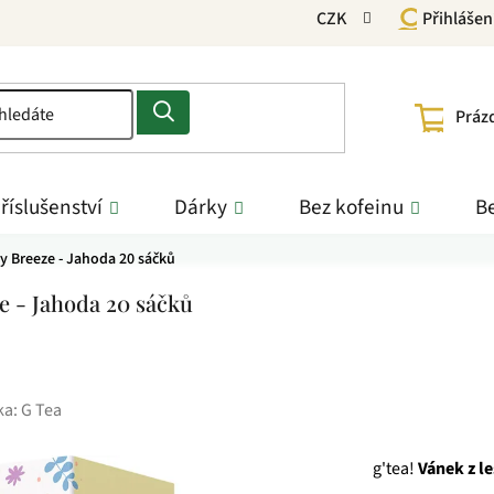
CZK
Přihlášen
NÁKU
Práz
KOŠÍ
říslušenství
Dárky
Bez kofeinu
Be
y Breeze - Jahoda 20 sáčků
e - Jahoda 20 sáčků
ka:
G Tea
g'tea!
Vánek z l