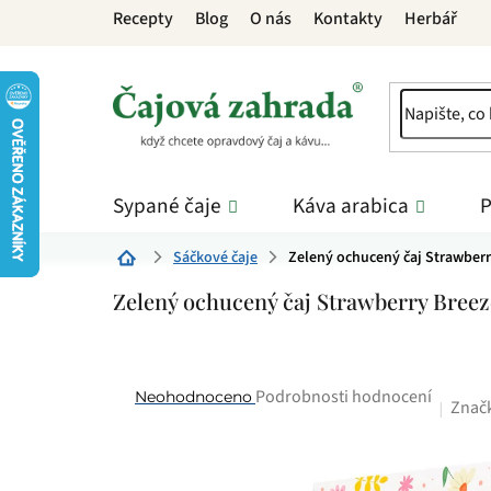
Přejít
Recepty
Blog
O nás
Kontakty
Herbář
na
obsah
Sypané čaje
Káva arabica
P
Sáčkové čaje
Zelený ochucený čaj Strawberr
Domů
Zelený ochucený čaj Strawberry Breez
Průměrné
Podrobnosti hodnocení
Neohodnoceno
Znač
hodnocení
produktu
je