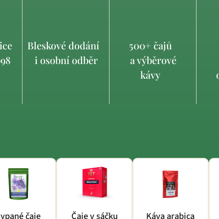
ice
Bleskové dodání
500+ čajů
998
i osobní odběr
a výběrové
kávy
o
ypané čaje
Čaje v sáčku
Káva arabica