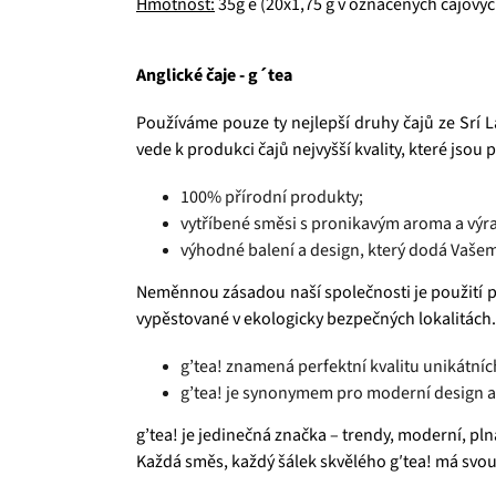
Hmotnost:
35g e (20x1,75 g v označených čajovýc
Anglické čaje - g´tea
Používáme pouze ty nejlepší druhy čajů ze Srí L
vede k produkci čajů nejvyšší kvality, které jsou
100% přírodní produkty;
vytříbené směsi s pronikavým aroma a výr
výhodné balení a design, který dodá Vašem
Neměnnou zásadou naší společnosti je použití p
vypěstované v ekologicky bezpečných lokalitách.
g’tea! znamená perfektní kvalitu unikátníc
g’tea! je synonymem pro moderní design a
g’tea! je jedinečná značka – trendy, moderní, plná 
Každá směs, každý šálek skvělého g′tea! má svo