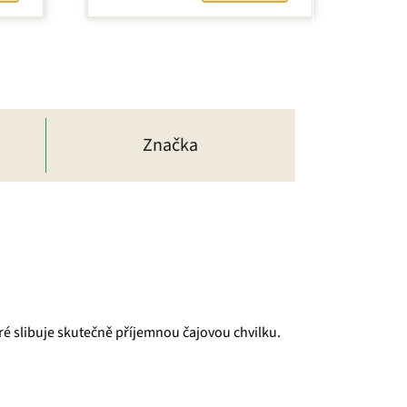
5
hvězdiček.
Značka
ré slibuje skutečně příjemnou čajovou chvilku.