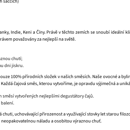
h sáčcích)
anky, Indie, Keni a Číny. Právě v těchto zemích se snoubí ideální
 právem považovány za nejlepší na světě.
aznou chutí;
u dni jiskru.
ouze 100% přírodních složek v našich směsích. Naše ovocné a bylin
 Každá čajová směs, kterou vytvoříme, je opravdu výjimečná a uniká
h směsí vytvořených nejlepšími degustátory čajů.
 balení.
chuti, uchovávající přirozenost a využívající stovky let starou filozof
u neopakovatelnou náladu a osobitou výraznou chuť.