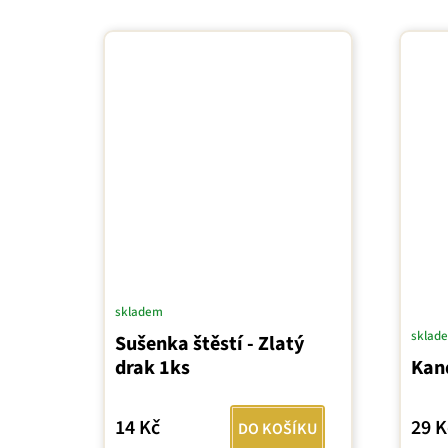
skladem
sklad
Sušenka štěstí - Zlatý
drak 1ks
Kand
14 Kč
29 K
DO KOŠÍKU