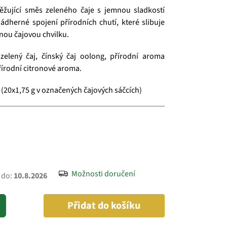
ěžující směs zeleného čaje s jemnou sladkostí
Nádherné spojení přírodních chutí, které slibuje
nou čajovou chvilku.
zelený čaj, čínský čaj oolong, přírodní aroma
řírodní citronové aroma.
 (20x1,75 g v označených čajových sáčcích)
Možnosti doručení
 do:
10.8.2026
Přidat do košíku