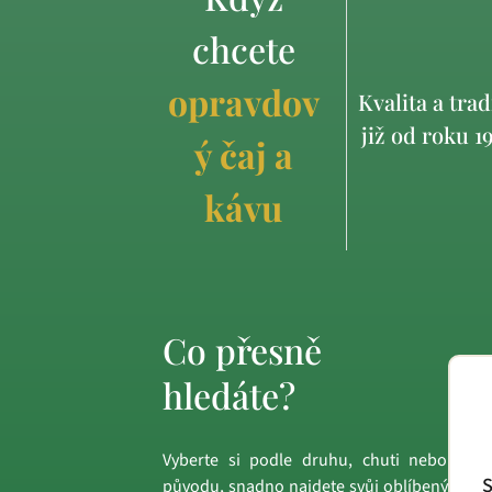
chcete
opravdov
Kvalita a trad
již od roku 1
ý čaj a
kávu
Co přesně
hledáte?
Vyberte si podle druhu, chuti nebo
S
původu, snadno najdete svůj oblíbený