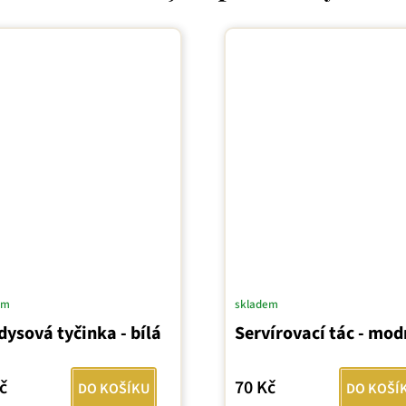
em
skladem
ysová tyčinka - bílá
Servírovací tác - mod
č
70 Kč
DO KOŠÍKU
DO KOŠÍ