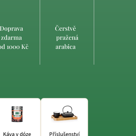
Doprava
Čerstvě
zdarma
pražená
d 1000 Kč
arabica
Káva v dóze
Příslušenství