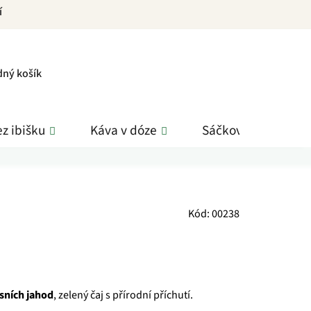
í
PNÍ
dný košík
K
z ibišku
Káva v dóze
Sáčkové čaje
Kód:
00238
esních jahod
, zelený čaj s přírodní příchutí.