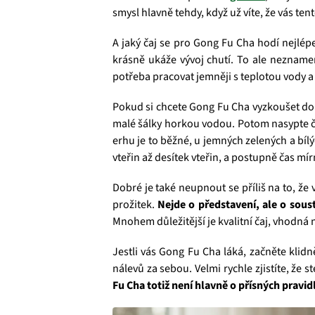
smysl hlavně tehdy, když už víte, že vás te
A jaký čaj se pro Gong Fu Cha hodí nejlép
krásně ukáže vývoj chutí. To ale neznamen
potřeba pracovat jemněji s teplotou vody a 
Pokud si chcete Gong Fu Cha vyzkoušet dom
malé šálky horkou vodou. Potom nasypte čaj
erhu je to běžné, u jemných zelených a bíl
vteřin až desítek vteřin, a postupně čas mí
Dobré je také neupnout se příliš na to, že 
prožitek.
Nejde o představení, ale o sous
Mnohem důležitější je kvalitní čaj, vhodná
Jestli vás Gong Fu Cha láká, začněte klid
nálevů za sebou. Velmi rychle zjistíte, že
Fu Cha totiž není hlavně o přísných pravid