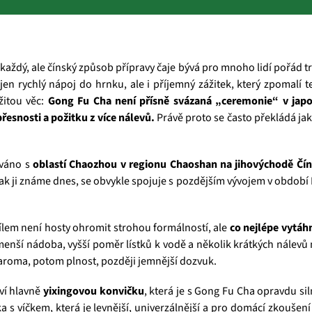
aždý, ale čínský způsob přípravy čaje bývá pro mnoho lidí pořád t
jen rychlý nápoj do hrnku, ale i příjemný zážitek, který zpomalí
žitou věc:
Gong Fu Cha není přísně svázaná „ceremonie“ v jap
přesnosti a požitku z více nálevů.
Právě proto se často překládá jak
ováno s
oblastí Chaozhou v regionu Chaoshan na jihovýchodě Čí
ak ji známe dnes, se obvykle spojuje s pozdějším vývojem v období 
cílem není hosty ohromit strohou formálností, ale
co nejlépe vytáhn
menší nádoba, vyšší poměr lístků k vodě a několik krátkých nálevů
 aroma, potom plnost, později jemnější dozvuk.
aví hlavně
yixingovou konvičku
, která je s Gong Fu Cha opravdu si
ka s víčkem, která je levnější, univerzálnější a pro domácí zkoušení