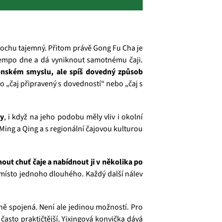
rochu tajemný. Přitom právě Gong Fu Cha je
 tempo dne a dá vyniknout samotnému čaji.
onském smyslu, ale spíš dovedný způsob
o „čaj připravený s dovedností“ nebo „čaj s
ny
, i když na jeho podobu měly vliv i okolní
Ming a Qing a s regionální čajovou kulturou
out chuť čaje a nabídnout ji v několika po
 místo jednoho dlouhého. Každý další nálev
lně spojená. Není ale jedinou možností. Pro
 často praktičtější. Yixingová konvička dává