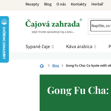
Přejít
Recepty
Blog
O nás
Kontakty
Herbář
na
obsah
Sypané čaje
Káva arabica
P
Blog
Gong Fu Cha: Co byste měli vě
Domů
Gong Fu Cha: 