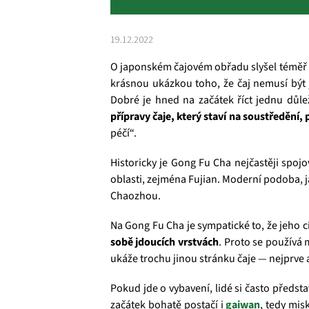
19.12.2022
O japonském čajovém obřadu slyšel téměř k
krásnou ukázkou toho, že čaj nemusí být 
Dobré je hned na začátek říct jednu důle
přípravy čaje, který staví na soustředění, 
péčí“.
Historicky je Gong Fu Cha nejčastěji spoj
oblasti, zejména Fujian. Moderní podoba, j
Chaozhou.
Na Gong Fu Cha je sympatické to, že jeho 
sobě jdoucích vrstvách
. Proto se používá 
ukáže trochu jinou stránku čaje — nejprve
Pokud jde o vybavení, lidé si často předst
začátek bohatě postačí i
gaiwan
, tedy mis