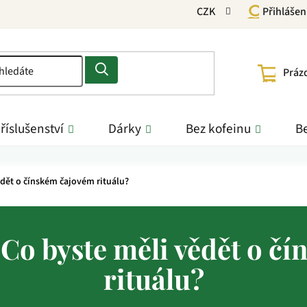
CZK
Přihlášen
NÁKU
Práz
KOŠÍ
říslušenství
Dárky
Bez kofeinu
Be
dět o čínském čajovém rituálu?
Co byste měli vědět o č
rituálu?