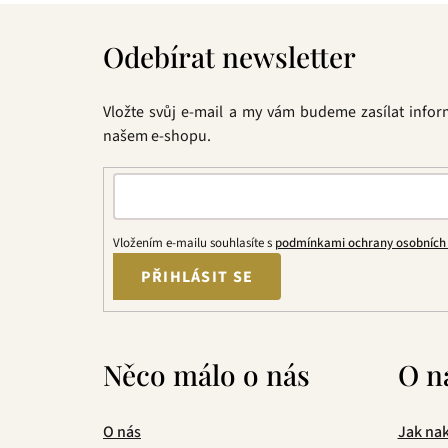
Z
á
Odebírat newsletter
p
a
t
Vložte svůj e-mail a my vám budeme zasílat info
í
našem e-shopu.
Vložením e-mailu souhlasíte s
podmínkami ochrany osobních
PŘIHLÁSIT SE
Něco málo o nás
O n
O nás
Jak na