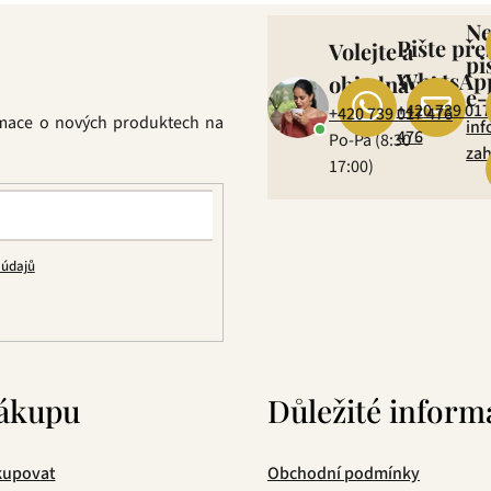
N
Pište pře
Volejte a
pi
WhatsAp
objednávejte
e-
+420 739 017
+420 739 017 476
rmace o nových produktech na
inf
476
Po-Pá (8:30 –
zah
17:00)
 údajů
ákupu
Důležité inform
kupovat
Obchodní podmínky