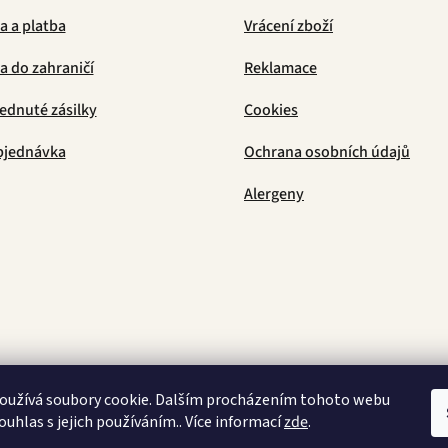
a a platba
Vrácení zboží
 do zahraničí
Reklamace
ednuté zásilky
Cookies
bjednávka
Ochrana osobních údajů
Alergeny
Latino Café
oužívá soubory cookie. Dalším procházením tohoto webu
ouhlas s jejich používáním.. Více informací
zde
.