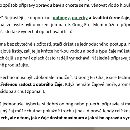
nto způsob přípravy opravdu baví a chcete se mu věnovat víc do hlou
e? Nejčastěji se doporučují
oolongy
,
pu-erhy
a kvalitní černé čaje
á, že byste byli omezeni jen na ně. Gong Fu stylem můžete připrav
často také vynechat oplachování listů.
a bez zbytečné složitosti, stačí držet se jednoduchého postupu. 
ové lístky, zalijte je krátce horkou vodou a podle typu čaje může
ých čajů se první oplach často raději vynechává. Následně připravuj
rně prodlužujte.
všechno musí být „dokonale tradiční“. U Gong Fu Cha je sice technik
tředěnou radost z dobrého čaje.
Když nemáte čajové moře, aroma 
 nádoba a chuť zpomalit.
ně jednoduše. Vyberte si dobrý oolong nebo pu-erh, připravte si m
 stejný čaj může chutnat pokaždé trochu jinak. A právě tehdy celé 
lech, ale o tom, jak z čaje dostat maximum a jak si ho opravdu vy