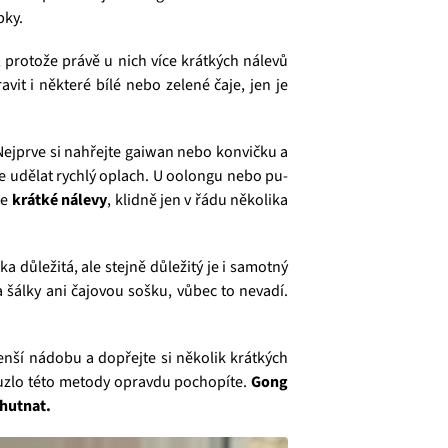
bky.
, protože právě u nich více krátkých nálevů
it i některé bílé nebo zelené čaje, jen je
Nejprve si nahřejte gaiwan nebo konvičku a
te udělat rychlý oplach. U oolongu nebo pu-
te
krátké nálevy
, klidně jen v řádu několika
a důležitá, ale stejně důležitý je i samotný
šálky ani čajovou sošku, vůbec to nevadí.
enší nádobu a dopřejte si několik krátkých
kouzlo této metody opravdu pochopíte.
Gong
chutnat.