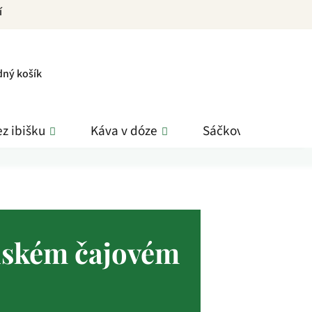
í
PNÍ
dný košík
K
z ibišku
Káva v dóze
Sáčkové čaje
ínském čajovém