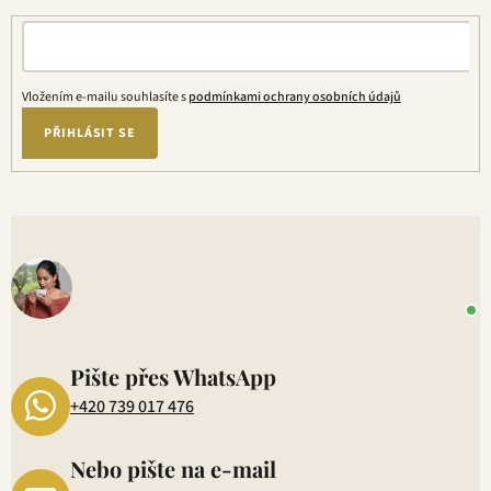
Vložením e-mailu souhlasíte s
podmínkami ochrany osobních údajů
PŘIHLÁSIT SE
V
o
+
P
1
Pište přes WhatsApp
+420 739 017 476
Nebo pište na e-mail