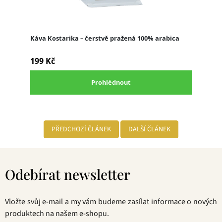
PŘEDCHOZÍ ČLÁNEK
DALŠÍ ČLÁNEK
Z
á
Odebírat newsletter
p
a
t
Vložte svůj e-mail a my vám budeme zasílat informace o nových
í
produktech na našem e-shopu.