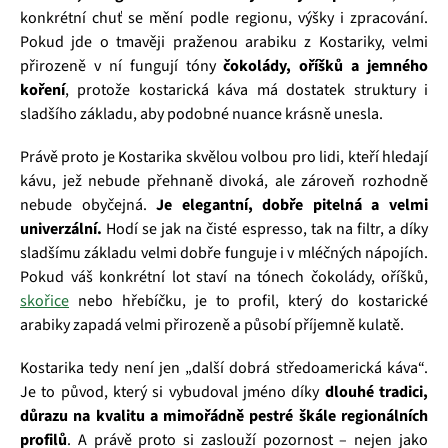
konkrétní chuť se mění podle regionu, výšky i zpracování.
Pokud jde o tmavěji praženou arabiku z Kostariky, velmi
přirozeně v ní fungují tóny
čokolády, oříšků a jemného
koření
, protože kostarická káva má dostatek struktury i
sladšího základu, aby podobné nuance krásně unesla.
Právě proto je Kostarika skvělou volbou pro lidi, kteří hledají
kávu, jež nebude přehnaně divoká, ale zároveň rozhodně
nebude obyčejná.
Je elegantní, dobře pitelná a velmi
univerzální.
Hodí se jak na čisté espresso, tak na filtr, a díky
sladšímu základu velmi dobře funguje i v mléčných nápojích.
Pokud váš konkrétní lot staví na tónech čokolády, oříšků,
skořice
nebo hřebíčku, je to profil, který do kostarické
arabiky zapadá velmi přirozeně a působí příjemně kulatě.
Kostarika tedy není jen „další dobrá středoamerická káva“.
Je to původ, který si vybudoval jméno díky
dlouhé tradici,
důrazu na kvalitu a mimořádně pestré škále regionálních
profilů
. A právě proto si zaslouží pozornost – nejen jako