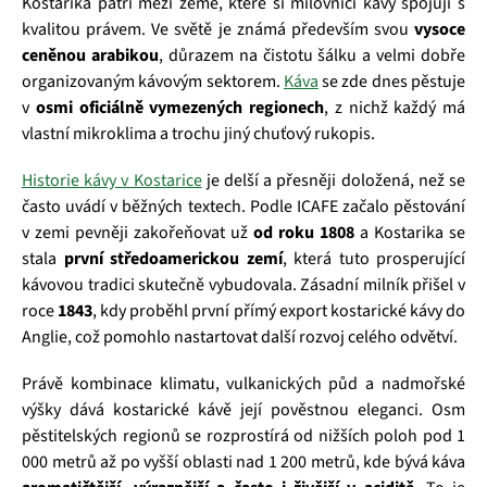
Kostarika patří mezi země, které si milovníci kávy spojují s
kvalitou právem. Ve světě je známá především svou
vysoce
ceněnou arabikou
, důrazem na čistotu šálku a velmi dobře
organizovaným kávovým sektorem.
Káva
se zde dnes pěstuje
v
osmi oficiálně vymezených regionech
, z nichž každý má
vlastní mikroklima a trochu jiný chuťový rukopis.
Historie kávy v Kostarice
je delší a přesněji doložená, než se
často uvádí v běžných textech. Podle ICAFE začalo pěstování
v zemi pevněji zakořeňovat už
od roku 1808
a Kostarika se
stala
první středoamerickou zemí
, která tuto prosperující
kávovou tradici skutečně vybudovala. Zásadní milník přišel v
roce
1843
, kdy proběhl první přímý export kostarické kávy do
Anglie, což pomohlo nastartovat další rozvoj celého odvětví.
Právě kombinace klimatu, vulkanických půd a nadmořské
výšky dává kostarické kávě její pověstnou eleganci. Osm
pěstitelských regionů se rozprostírá od nižších poloh pod 1
000 metrů až po vyšší oblasti nad 1 200 metrů, kde bývá káva