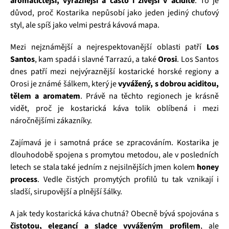
aromatičtější, výraznější a často i živější v aciditě
. To je
důvod, proč Kostarika nepůsobí jako jeden jediný chuťový
styl, ale spíš jako velmi pestrá kávová mapa.
Mezi nejznámější a nejrespektovanější oblasti patří
Los
Santos
, kam spadá i slavné Tarrazú, a také
Orosi
. Los Santos
dnes patří mezi nejvýraznější kostarické horské regiony a
Orosi je známé šálkem, který je
vyvážený, s dobrou aciditou,
tělem a aromatem
. Právě na těchto regionech je krásně
vidět, proč je kostarická káva tolik oblíbená i mezi
náročnějšími zákazníky.
Zajímavá je i samotná práce se zpracováním. Kostarika je
dlouhodobě spojena s promytou metodou, ale v posledních
letech se stala také jedním z nejsilnějších jmen kolem
honey
process
. Vedle čistých promytých profilů tu tak vznikají i
sladší, sirupovější a plnější šálky.
A jak tedy kostarická káva chutná? Obecně bývá spojována s
čistotou, elegancí a sladce vyváženým profilem
, ale