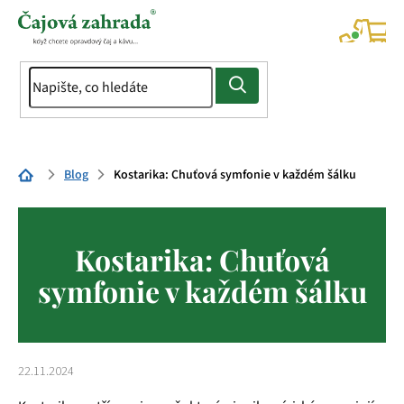
Přejít
na
NÁK
KOŠÍ
obsah
Domů
Blog
Kostarika: Chuťová symfonie v každém šálku
Kostarika: Chuťová
symfonie v každém šálku
22.11.2024