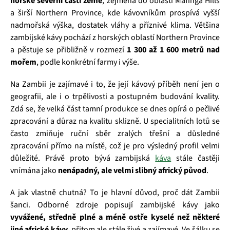
horské severní části země
, zejména do oblasti Mafinga Hills
a širší Northern Province, kde kávovníkům prospívá vyšší
nadmořská výška, dostatek vláhy a příznivé klima. Většina
zambijské kávy pochází z horských oblastí Northern Province
a pěstuje se přibližně v rozmezí
1 300 až 1 600 metrů nad
mořem
, podle konkrétní farmy i výše.
Na Zambii je zajímavé i to, že její kávový příběh není jen o
geografii, ale i o trpělivosti a postupném budování kvality.
Zdá se, že velká část tamní produkce se dnes opírá o pečlivé
zpracování a důraz na kvalitu sklizně. U specialitních lotů se
často zmiňuje ruční sběr zralých třešní a důsledné
zpracování přímo na místě, což je pro výsledný profil velmi
důležité. Právě proto bývá zambijská
káva
stále častěji
vnímána jako
nenápadný, ale velmi slibný africký původ
.
A jak vlastně chutná? To je hlavní důvod, proč dát Zambii
šanci. Odborné zdroje popisují zambijské kávy jako
vyvážené, středně plné a méně ostře kyselé než některé
jiné africké kávy
, přitom ale stále živé a zajímavé. Ve šálku se