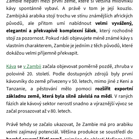
Zambie nepatří mezi první země, které si většina milovníků
kávy spontánně vybaví. A právě v tom je její kouzlo.
Zambijská arabika stojí trochu ve stínu známějších afrických
původů, ale přitom umí nabídnout
velmi vyvážený,
elegantní a překvapivě komplexní šálek
, který rozhodně
stojí za pozornost. Pokud rádi objevujete méně známé kávy s
vlastním charakterem, Zambie je jedním z těch původů, které
dokážou velmi příjemně překvapit.
Káva
se
v Zambii
začala objevovat poměrně pozdě, zhruba v
polovině 20. století. Podle dostupných zdrojů byly první
kávovníky do země přivezeny v 50. letech, mimo jiné z Keni a
Tanzanie, a pěstování mělo pomoci
rozšířit exportní
základnu země, která byla silně závislá na mědi
. V raných
fázích ale kávový sektor nerostl snadno a výraznější vývoz se
začal prosazovat až v 80. letech.
Právě tehdy se začalo ukazovat, že Zambie má pro arabiku
velmi zajímavý potenciál. Většina produkce se soustředí do