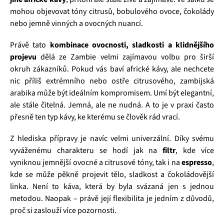
mohou objevovat tóny citrusů, bobulového ovoce, čokolády
nebo jemně vinných a ovocných nuancí.
Právě tato
kombinace ovocnosti, sladkosti a klidnějšího
projevu
dělá ze Zambie velmi zajímavou volbu pro širší
okruh zákazníků. Pokud vás baví africké kávy, ale nechcete
nic příliš extrémního nebo ostře citrusového, zambijská
arabika může být ideálním kompromisem. Umí být elegantní,
ale stále čitelná. Jemná, ale ne nudná. A to je v praxi často
přesně ten typ kávy, ke kterému se člověk rád vrací.
Z hlediska přípravy je navíc velmi univerzální. Díky svému
vyváženému charakteru se hodí jak na
filtr
, kde více
vyniknou jemnější ovocné a citrusové tóny, tak i na
espresso
,
kde se může pěkně projevit tělo, sladkost a čokoládovější
linka. Není to káva, která by byla svázaná jen s jednou
metodou. Naopak – právě její flexibilita je jedním z důvodů,
proč si zaslouží více pozornosti.