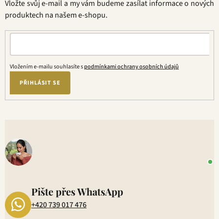
Vložte svůj e-mail a my vám budeme zasílat informace o nových
í
produktech na našem e-shopu.
Vložením e-mailu souhlasíte s
podmínkami ochrany osobních údajů
PŘIHLÁSIT SE
V
o
+
P
1
Pište přes WhatsApp
+420 739 017 476