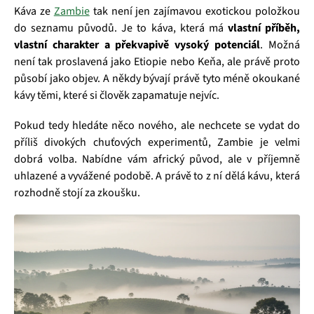
Káva ze
Zambie
tak není jen zajímavou exotickou položkou
do seznamu původů. Je to káva, která má
vlastní příběh,
vlastní charakter a překvapivě vysoký potenciál
. Možná
není tak proslavená jako Etiopie nebo Keňa, ale právě proto
působí jako objev. A někdy bývají právě tyto méně okoukané
kávy těmi, které si člověk zapamatuje nejvíc.
Pokud tedy hledáte něco nového, ale nechcete se vydat do
příliš divokých chuťových experimentů, Zambie je velmi
dobrá volba. Nabídne vám africký původ, ale v příjemně
uhlazené a vyvážené podobě. A právě to z ní dělá kávu, která
rozhodně stojí za zkoušku.