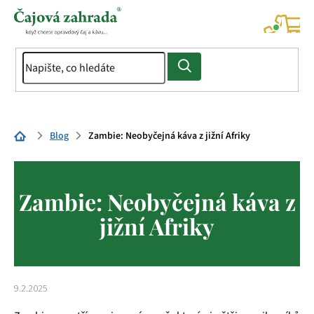
Přejít
na
NÁK
KOŠÍ
obsah
Domů
Blog
Zambie: Neobyčejná káva z jižní Afriky
Zambie: Neobyčejná káva z
jižní Afriky
9.2.2025