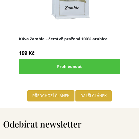
PŘEDCHOZÍ ČLÁNEK
DALŠÍ ČLÁNEK
Z
á
Odebírat newsletter
p
a
t