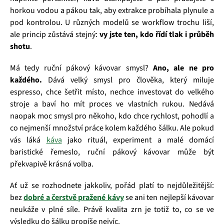
horkou vodou a pákou tak, aby extrakce probíhala plynule a
pod kontrolou. U různých modelů se workflow trochu liší,
ale princip zůstává stejný:
vy jste ten, kdo řídí tlak i průběh
shotu
.
Má tedy ruční pákový kávovar smysl?
Ano, ale ne pro
každého.
Dává velký smysl pro člověka, který miluje
espresso, chce šetřit místo, nechce investovat do velkého
stroje a baví ho mít proces ve vlastních rukou. Nedává
naopak moc smysl pro někoho, kdo chce rychlost, pohodlí a
co nejmenší množství práce kolem každého šálku. Ale pokud
vás láká
káva
jako rituál, experiment a malé domácí
baristické řemeslo, ruční pákový kávovar může být
překvapivě krásná volba.
Ať už se rozhodnete jakkoliv, pořád platí to nejdůležitější:
bez
dobré a čerstvě pražené kávy
se ani ten nejlepší kávovar
neukáže v plné síle. Právě kvalita zrn je totiž to, co se ve
výsledku do šálku propíše nejvíc.