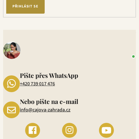
PŘIHLÁSIT SE
V
o
+
P
1
Pište přes WhatsApp
+420 739 017 476
Nebo pište na e-mail
info@cajova-zahrada.cz