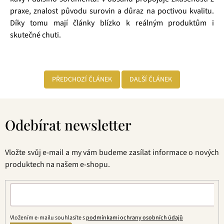
praxe, znalost původu surovin a důraz na poctivou kvalitu.
Díky tomu mají články blízko k reálným produktům i
skutečné chuti.
PŘEDCHOZÍ ČLÁNEK
DALŠÍ ČLÁNEK
Z
á
Odebírat newsletter
p
a
t
Vložte svůj e-mail a my vám budeme zasílat informace o nových
í
produktech na našem e-shopu.
Vložením e-mailu souhlasíte s
podmínkami ochrany osobních údajů