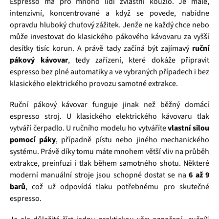
Espresso má pro mnoho lidí zvláštní kouzlo. Je malé,
intenzivní, koncentrované a když se povede, nabídne
opravdu hluboký chuťový zážitek. Jenže ne každý chce nebo
může investovat do klasického pákového kávovaru za vyšší
desítky tisíc korun. A právě tady začíná být zajímavý
ruční
pákový kávovar
, tedy zařízení, které dokáže připravit
espresso bez plné automatiky a ve vybraných případech i bez
klasického elektrického provozu samotné extrakce.
Ruční pákový kávovar funguje jinak než běžný domácí
espresso stroj. U klasického elektrického kávovaru tlak
vytváří čerpadlo. U ručního modelu ho vytváříte
vlastní silou
pomocí páky
, případně pístu nebo jiného mechanického
systému. Právě díky tomu máte mnohem větší vliv na průběh
extrakce, preinfuzi i tlak během samotného shotu. Některé
moderní manuální stroje jsou schopné dostat se na
6 až 9
barů
, což už odpovídá tlaku potřebnému pro skutečné
espresso.