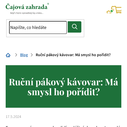
Přejít
na
NÁK
KOŠÍ
obsah
Domů
Blog
Ruční pákový kávovar: Má smysl ho pořídit?
Ruční pákový kávovar: Má
smysl ho pořídit?
17.5.2024