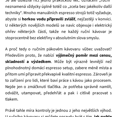
Je ale důležité říct jednu praktickou věc: označení „ruční“
neznamená vždycky úplně totéž co „zcela bez jakékoliv další
techniky“. Mnoho manuálních espresso strojů totiž vyžaduje,
abyste si
horkou vodu připravili zvlášť
, nejčastěji v konvici.
U některých novějších modelů se navíc objevuje i elektrický
ohřev některých částí, takže ne každý ruční kávovar je
stoprocentně bez elektřiny v absolutním slova smyslu.
A proč tedy o ručním pákovém kávovaru vůbec uvažovat?
Především proto, že nabízí
výjimečný poměr mezi cenou,
skladností a výsledkem
. Může být výrazně levnější než
plnohodnotný domácí espresso setup, zabere méně místa a
přitom umí připravit překvapivě kvalitní espresso. Zároveň je
to zařízení pro lidi, které baví práce s kávou jako procesem.
Nejde jen o zmáčknutí tlačítka. Je potřeba správně namlít,
odvážit, utampovat, předehřát a pak i citlivě pracovat s
tlakem.
Právě tahle míra kontroly je jednou z jeho největších výhod.
U ručního kávovaru si můžete opravdu hrát s tím,
jak rychle