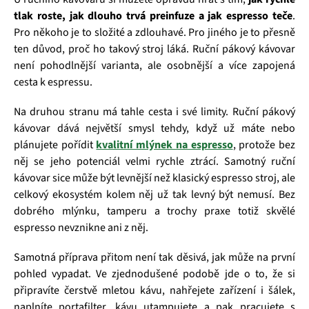
tlak roste, jak dlouho trvá preinfuze a jak espresso teče
.
Pro někoho je to složité a zdlouhavé. Pro jiného je to přesně
ten důvod, proč ho takový stroj láká. Ruční pákový kávovar
není pohodlnější varianta, ale osobnější a více zapojená
cesta k espressu.
Na druhou stranu má tahle cesta i své limity. Ruční pákový
kávovar dává největší smysl tehdy, když už máte nebo
plánujete pořídit
kvalitní mlýnek na espresso
, protože bez
něj se jeho potenciál velmi rychle ztrácí. Samotný ruční
kávovar sice může být levnější než klasický espresso stroj, ale
celkový ekosystém kolem něj už tak levný být nemusí. Bez
dobrého mlýnku, tamperu a trochy praxe totiž skvělé
espresso nevznikne ani z něj.
Samotná příprava přitom není tak děsivá, jak může na první
pohled vypadat. Ve zjednodušené podobě jde o to, že si
připravíte čerstvě mletou kávu, nahřejete zařízení i šálek,
naplníte portafilter, kávu utampujete a pak pracujete s