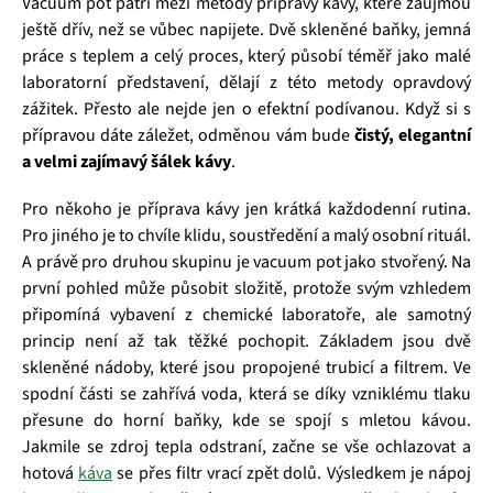
Vacuum pot patří mezi metody přípravy kávy, které zaujmou
ještě dřív, než se vůbec napijete. Dvě skleněné baňky, jemná
práce s teplem a celý proces, který působí téměř jako malé
laboratorní představení, dělají z této metody opravdový
zážitek. Přesto ale nejde jen o efektní podívanou. Když si s
přípravou dáte záležet, odměnou vám bude
čistý, elegantní
a velmi zajímavý šálek kávy
.
Pro někoho je příprava kávy jen krátká každodenní rutina.
Pro jiného je to chvíle klidu, soustředění a malý osobní rituál.
A právě pro druhou skupinu je vacuum pot jako stvořený. Na
první pohled může působit složitě, protože svým vzhledem
připomíná vybavení z chemické laboratoře, ale samotný
princip není až tak těžké pochopit. Základem jsou dvě
skleněné nádoby, které jsou propojené trubicí a filtrem. Ve
spodní části se zahřívá voda, která se díky vzniklému tlaku
přesune do horní baňky, kde se spojí s mletou kávou.
Jakmile se zdroj tepla odstraní, začne se vše ochlazovat a
hotová
káva
se přes filtr vrací zpět dolů. Výsledkem je nápoj