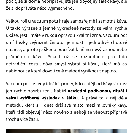
pocit, že si doma nepřipravujete jen obyčejný šálek kávy, ale
že si dopřáváte něco výjimečného.
Velkou roli u vacuum potu hraje samozřejmě i samotná káva.
U takto výrazné a jemně vykreslené metody se velmi rychle
ukáže, jestli máte v rukou opravdu kvalitní zrna. Vacuum pot
umí hezky zvýraznit čistotu, jemnost i jednotlivé chuťové
nuance, a proto je škoda používat k němu nevýraznou nebo
průměrnou kávu. Pokud už se rozhodnete pro tuto
netradiční cestu, dává smysl vybrat si kávu, která má co
nabídnout a která dovolí celé metodě vyniknout naplno.
Vacuum pot je tedy ideální pro ty, kdo chtějí od kávy víc než
jen rychlé povzbuzení. Nabízí
nevšední podívanou, rituál i
velmi vytříbený výsledek v šálku
. A právě to z něj dělá
metodu, která si i dnes drží své místo mezi milovníky kávy,
kteří rádi objevují něco nového a nebojí se věnovat přípravě
trochu více času.