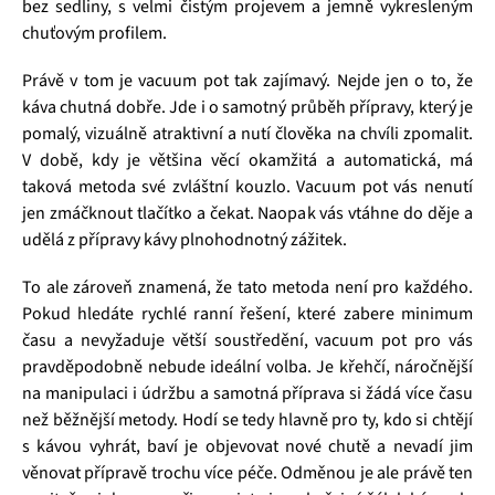
bez sedliny, s velmi čistým projevem a jemně vykresleným
chuťovým profilem.
Právě v tom je vacuum pot tak zajímavý. Nejde jen o to, že
káva chutná dobře. Jde i o samotný průběh přípravy, který je
pomalý, vizuálně atraktivní a nutí člověka na chvíli zpomalit.
V době, kdy je většina věcí okamžitá a automatická, má
taková metoda své zvláštní kouzlo. Vacuum pot vás nenutí
jen zmáčknout tlačítko a čekat. Naopak vás vtáhne do děje a
udělá z přípravy kávy plnohodnotný zážitek.
To ale zároveň znamená, že tato metoda není pro každého.
Pokud hledáte rychlé ranní řešení, které zabere minimum
času a nevyžaduje větší soustředění, vacuum pot pro vás
pravděpodobně nebude ideální volba. Je křehčí, náročnější
na manipulaci i údržbu a samotná příprava si žádá více času
než běžnější metody. Hodí se tedy hlavně pro ty, kdo si chtějí
s kávou vyhrát, baví je objevovat nové chutě a nevadí jim
věnovat přípravě trochu více péče. Odměnou je ale právě ten