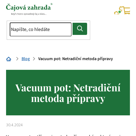
Přejít
na
NÁK
KOŠÍ
obsah
Domů
Blog
Vacuum pot: Netradiční metoda přípravy
Vacuum pot: Netradiční
metoda přípravy
30.4.2024