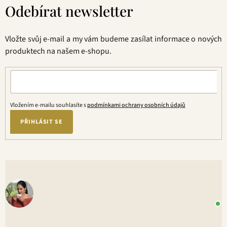
á
Odebírat newsletter
p
a
t
Vložte svůj e-mail a my vám budeme zasílat informace o nových
í
produktech na našem e-shopu.
Vložením e-mailu souhlasíte s
podmínkami ochrany osobních údajů
PŘIHLÁSIT SE
V
o
+
P
1