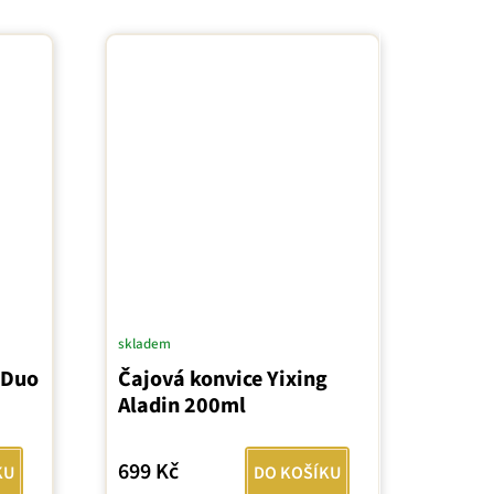
skladem
 Duo
Čajová konvice Yixing
Aladin 200ml
699 Kč
KU
DO KOŠÍKU