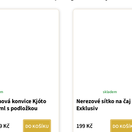
em
skladem
Průměrné
nová konvice Kjóto
Nerezové sítko na čaj
hodnocení
ml s podložkou
Exklusiv
produktu
je
5,0
9 Kč
199 Kč
DO KOŠÍKU
DO KOŠÍ
z