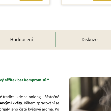
5
hvězdiček.
Hodnocení
Diskuze
ový zážitek bez kompromisů.“
é tradice, kde se oolong – částečně
novými květy
. Během zpracování se
řijaly jeho čisté květové aroma. Po