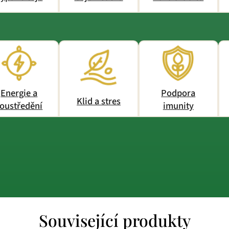
Energie a
Podpora
Klid a stres
oustředění
imunity
Související produkty