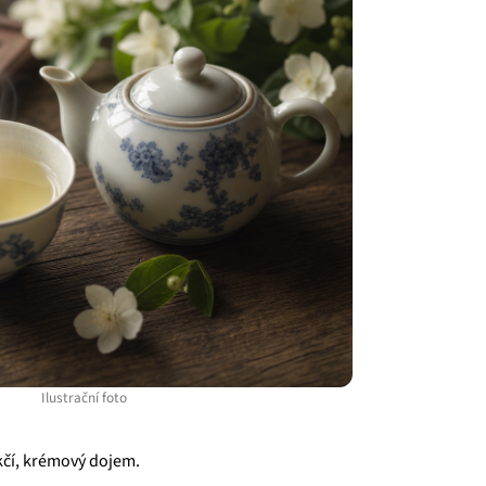
Ilustrační foto
ěkčí, krémový dojem.