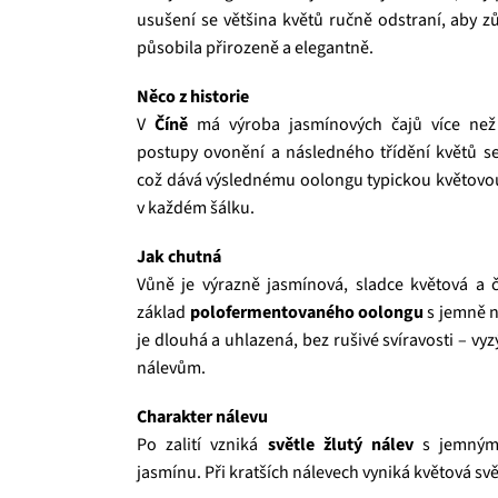
usušení se většina květů ručně odstraní, aby zů
působila přirozeně a elegantně.
Něco z historie
V
Číně
má výroba jasmínových čajů více než 
postupy ovonění a následného třídění květů se
což dává výslednému oolongu typickou květovou 
v každém šálku.
Jak chutná
Vůně je výrazně jasmínová, sladce květová a č
základ
polofermentovaného oolongu
s jemně n
je dlouhá a uhlazená, bez rušivé svíravosti – v
nálevům.
Charakter nálevu
Po zalití vzniká
světle žlutý nálev
s jemným 
jasmínu. Při kratších nálevech vyniká květová sv