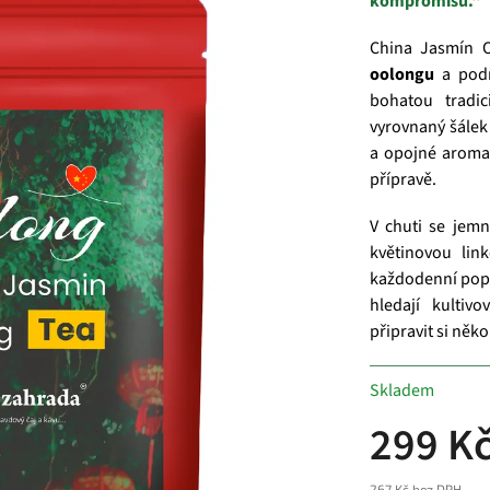
kompromisů.“
China Jasmín O
oolongu
a pod
bohatou tradi
vyrovnaný šálek
a opojné aroma
přípravě.
V chuti se jem
květinovou link
každodenní popíj
hledají kultiv
připravit si něk
Skladem
299 K
267 Kč bez DPH