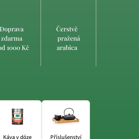
Doprava
Čerstvě
zdarma
pražená
d 1000 Kč
arabica
Káva v dóze
Příslušenství