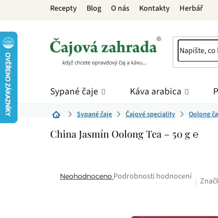
Přejít
Recepty
Blog
O nás
Kontakty
Herbář
na
obsah
Sypané čaje
Káva arabica
P
Sypané čaje
Čajové speciality
Oolong ča
Domů
China Jasmín Oolong Tea – 50 g ℮
Průměrné
Podrobnosti hodnocení
Neohodnoceno
Znač
hodnocení
produktu
je