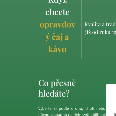
chcete
opravdov
Kvalita a trad
již od roku 1
ý čaj a
kávu
Co přesně
hledáte?
Vyberte si podle druhu, chuti nebo
S
původu, snadno najdete svůj oblíbený