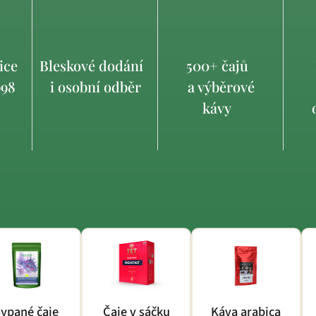
ice
Bleskové dodání
500+ čajů
998
i osobní odběr
a výběrové
kávy
o
ypané čaje
Čaje v sáčku
Káva arabica