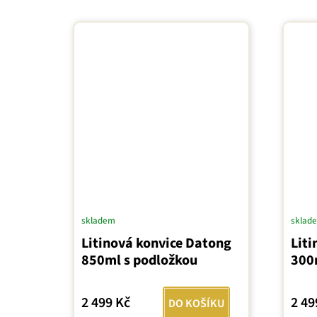
skladem
sklad
Litinová konvice Datong
Liti
850ml s podložkou
300
2 499 Kč
2 49
DO KOŠÍKU