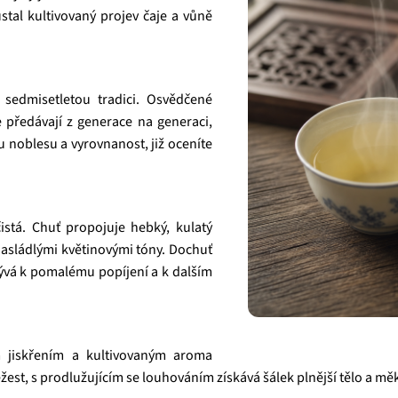
stal kultivovaný projev čaje a vůně
sedmisetletou tradici. Osvědčené
 předávají z generace na generaci,
noblesu a vyrovnanost, již oceníte
istá. Chuť propojuje hebký, kulatý
asládlými květinovými tóny. Dochuť
yzývá k pomalému popíjení a k dalším
jiskřením a kultivovaným aroma
ěžest, s prodlužujícím se louhováním získává šálek plnější tělo a m