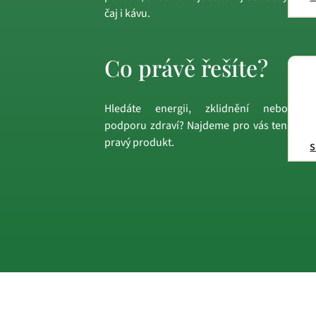
čaj i kávu.
Co právě řešíte?
Hledáte energii, zklidnění nebo
podporu zdraví? Najdeme pro vás ten
pravý produkt.
s