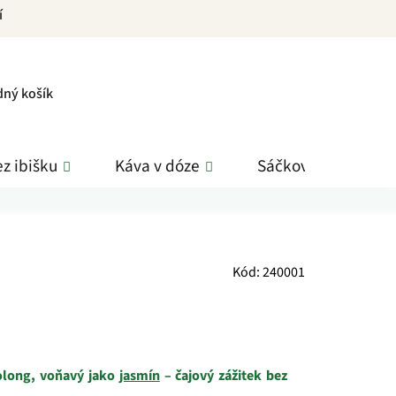
í
PNÍ
dný košík
K
z ibišku
Káva v dóze
Sáčkové čaje
Kód:
240001
olong, voňavý jako
jasmín
– čajový zážitek bez