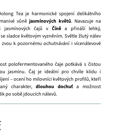
olong Tea je harmonické spojení delikátního
manivé vůně
jasmínových květů
. Navazuje na
ci jasmínových čajů v
Číně
a přináší lehký,
 se sladce květovým vyzněním. Světle žlutý nálev
 zvou k pozornému ochutnávání i vícenálevové
nost polofermentovaného čaje potkává s čistou
ou jasmínu. Čaj je ideální pro chvíle klidu i
ení – ocení ho milovníci květových profilů, kteří
ovaný charakter,
dlouhou dochuť
a možnost
olik po sobě jdoucích nálevů.
č