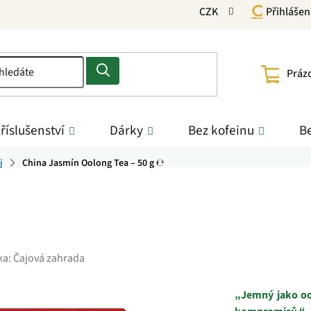
CZK
Přihlášen
NÁKU
Práz
KOŠÍ
říslušenství
Dárky
Bez kofeinu
Be
j
China Jasmín Oolong Tea – 50 g ℮
ka:
Čajová zahrada
„Jemný jako o