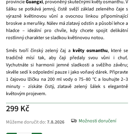
provincie
Guangxi
, provoněný skutečnými květy osmanthu. V
šálku se potkává jemný, čistě svěží základ zeleného čaje s
výrazně květinovou vůní a ovocnou linkou připomínající
broskve a meruňky. Nálev má zlatavý odstín a působí lehce a
hladce – ideální pro chvíle, kdy chcete spojit delikátní
rostlinný charakter se sladkou květinovou notou.
Směs tvoří čínský zelený čaj a
květy osmanthu
, které se
tradičně mísí tak, aby čaji předaly svou vůni i chuť.
Vychutnáte si harmonii jemné sladkosti a svěžího závěru;
skvěle sedí k odpolední pauze i jako voňavý dárek. Připravte
1 čajovou lžičku na 200 ml vody o 75–80 °C a louhujte 2–3
minuty – získáte čistý, zlatavě zelený šálek s elegantně
květovým projevem.
299 Kč
Možnosti doručení
Můžeme doručit do:
7.8.2026