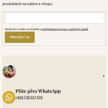
í
produktech na našem e-shopu.
Vložením e-mailu souhlasíte s
podmínkami ochrany osobních údajů
PŘIHLÁSIT SE
V
o
+
P
1
Pište přes WhatsApp
+420 739 017 476