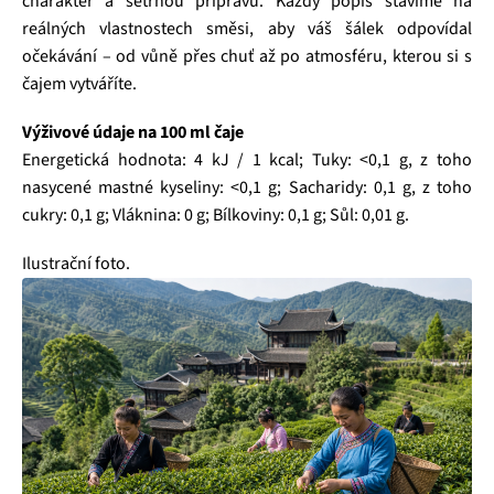
charakter a šetrnou přípravu. Každý popis stavíme na
reálných vlastnostech směsi, aby váš šálek odpovídal
očekávání – od vůně přes chuť až po atmosféru, kterou si s
čajem vytváříte.
Výživové údaje na 100 ml čaje
Energetická hodnota: 4 kJ / 1 kcal; Tuky: <0,1 g, z toho
nasycené mastné kyseliny: <0,1 g; Sacharidy: 0,1 g, z toho
cukry: 0,1 g; Vláknina: 0 g; Bílkoviny: 0,1 g; Sůl: 0,01 g.
Ilustrační foto.