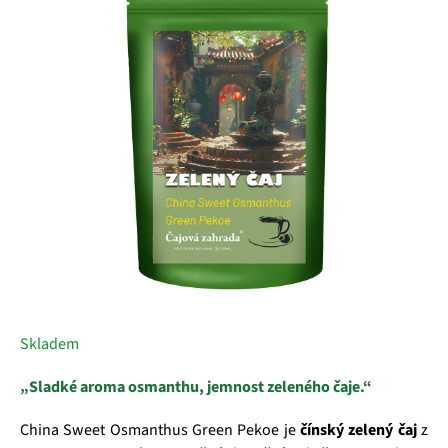
z
5
hvězdiček.
Skladem
„Sladké aroma osmanthu, jemnost zeleného čaje.“
China Sweet Osmanthus Green Pekoe je
čínský zelený čaj
z