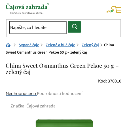
Přejít
na
NÁK
KOŠÍ
obsah
Domů
Sypané čaje
Zelené a bílé čaje
Zelený čaj
China
Sweet Osmanthus Green Pekoe 50 g – zelený čaj
China Sweet Osmanthus Green Pekoe 50 g –
zelený čaj
Kód:
370010
Průměrné
Podrobnosti hodnocení
Neohodnoceno
hodnocení
Značka:
Čajová zahrada
produktu
je
0,0