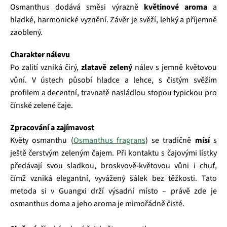
Osmanthus dodává směsi výrazně
květinové aroma
a
hladké, harmonické vyznění. Závěr je svěží, lehký a příjemně
zaoblený.
Charakter nálevu
Po zalití vzniká čirý,
zlatavě zelený
nálev s jemně květovou
vůní. V ústech působí hladce a lehce, s čistým svěžím
profilem a decentní, travnatě nasládlou stopou typickou pro
čínské zelené čaje.
Zpracování a zajímavost
Květy osmanthu (
Osmanthus fragrans
) se tradičně
mísí
s
ještě čerstvým zeleným čajem. Při kontaktu s čajovými lístky
předávají svou sladkou, broskvově-květovou vůni i chuť,
čímž vzniká elegantní, vyvážený šálek bez těžkosti. Tato
metoda si v Guangxi drží výsadní místo – právě zde je
osmanthus doma a jeho aroma je mimořádně čisté.