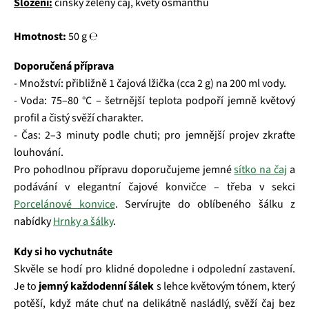
Složení:
čínský zelený čaj, květy osmanthu
Hmotnost:
50 g ℮
Doporučená příprava
- Množství: přibližně 1 čajová lžička (cca 2 g) na 200 ml vody.
- Voda: 75–80 °C – šetrnější teplota podpoří jemně květový
profil a čistý svěží charakter.
- Čas: 2–3 minuty podle chuti; pro jemnější projev zkraťte
louhování.
Pro pohodlnou přípravu doporučujeme jemné
sítko na čaj
a
podávání v elegantní čajové konvičce – třeba v sekci
Porcelánové konvice
. Servírujte do oblíbeného šálku z
nabídky
Hrnky a šálky
.
Kdy si ho vychutnáte
Skvěle se hodí pro klidné dopoledne i odpolední zastavení.
Je to
jemný každodenní šálek
s lehce květovým tónem, který
potěší, když máte chuť na delikátně nasládlý, svěží čaj bez