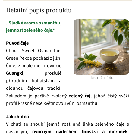
Detailní popis produktu
„Sladké aroma osmanthu,
jemnost zeleného čaje.“
Původ čaje
China Sweet Osmanthus
Green Pekoe pochází z jižní
Číny, z malebné provincie
Guangxi
, proslulé
Ilustrační foto
přírodním bohatstvím a
dlouhou čajovou tradicí.
Základem je pečlivě zvolený
zelený čaj
, jehož čistý svěží
profil krásně nese květinovou vůni osmanthu.
Jak chutná
V chuti se snoubí jemná rostlinná linka zeleného čaje s
nasládlým,
ovocným nádechem broskví a meruněk
.