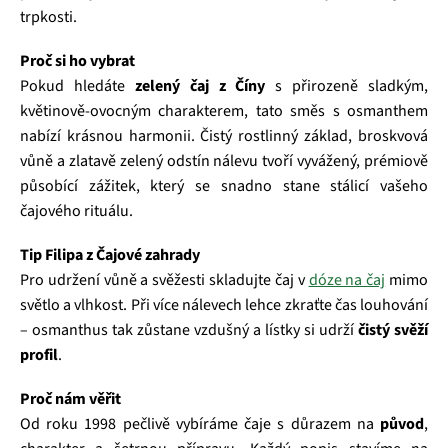
trpkosti.
Proč si ho vybrat
Pokud hledáte
zelený čaj z Číny
s přirozeně sladkým,
květinově-ovocným charakterem, tato směs s osmanthem
nabízí krásnou harmonii. Čistý rostlinný základ, broskvová
vůně a zlatavě zelený odstín nálevu tvoří vyvážený, prémiově
působící zážitek, který se snadno stane stálicí vašeho
čajového rituálu.
Tip Filipa z Čajové zahrady
Pro udržení vůně a svěžesti skladujte čaj v
dóze na čaj
mimo
světlo a vlhkost. Při více nálevech lehce zkraťte čas louhování
– osmanthus tak zůstane vzdušný a lístky si udrží
čistý svěží
profil
.
Proč nám věřit
Od roku 1998 pečlivě vybíráme čaje s důrazem na
původ
,