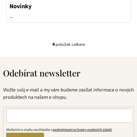
Novinky
...
4
položek celkem
O
v
Z
l
á
á
Odebírat newsletter
p
d
a
a
t
c
Vložte svůj e-mail a my vám budeme zasílat informace o nových
í
í
produktech na našem e-shopu.
p
r
v
k
y
Vložením e-mailu souhlasíte s
podmínkami ochrany osobních údajů
v