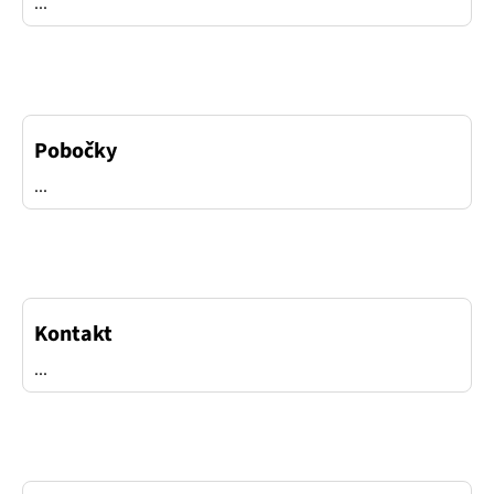
...
á
n
k
ů
Pobočky
...
Kontakt
...