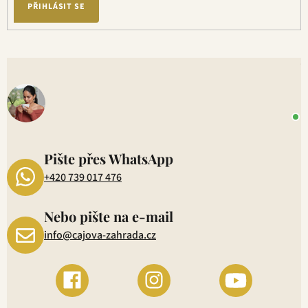
ý
PŘIHLÁSIT SE
p
i
s
V
u
o
+
P
1
Pište přes WhatsApp
+420 739 017 476
Nebo pište na e-mail
info@cajova-zahrada.cz