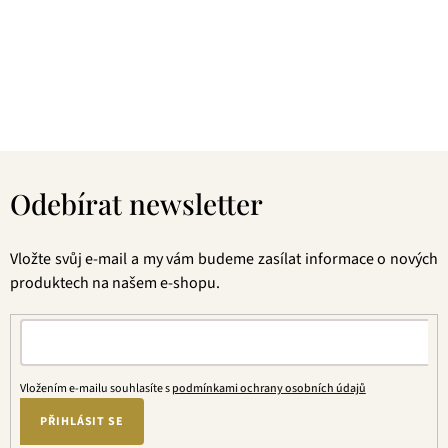
Pokud je pro vás prioritou kvalita použitých surovin, jejich
následné šetrné zpracování a také velmi přívětivá cena, pak
jste tu správně. A pevně věříme, že jakmile naše produkty
jednou ochutnáte, budete nadšení.
Z
á
Odebírat newsletter
p
a
t
Vložte svůj e-mail a my vám budeme zasílat informace o nových
í
produktech na našem e-shopu.
Vložením e-mailu souhlasíte s
podmínkami ochrany osobních údajů
PŘIHLÁSIT SE