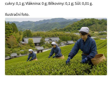
cukry: 0,1 g; Vláknina: 0 g; Bílkoviny: 0,1 g; Sůl: 0,01 g.
Ilustrační foto.
Čajová zahrada je naše vlastní autentická značka, která pro
vás již více než 20 let dováží stovky různých čajů, z nichž si
dokáže vybrat každý! Je jedno, jestli máte rádi prémiové
zelené čaje, nebo preferujete spíše různé ovocné směsi.