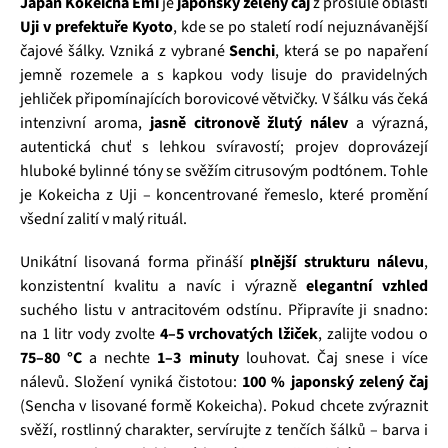
Japan Kokeicha Emi
je
japonský zelený čaj
z proslulé oblasti
Uji v prefektuře Kyoto
, kde se po staletí rodí nejuznávanější
čajové šálky. Vzniká z vybrané
Senchi
, která se po napaření
jemně rozemele a s kapkou vody lisuje do pravidelných
jehliček připomínajících borovicové větvičky. V šálku vás čeká
intenzivní aroma,
jasně citronově žlutý nálev
a výrazná,
autentická chuť s lehkou svíravostí; projev doprovázejí
hluboké bylinné tóny se svěžím citrusovým podtónem. Tohle
je Kokeicha z Uji – koncentrované řemeslo, které promění
všední zalití v malý rituál.
Unikátní lisovaná forma přináší
plnější strukturu nálevu
,
konzistentní kvalitu a navíc i výrazně
elegantní vzhled
suchého listu v antracitovém odstínu. Připravíte ji snadno:
na 1 litr vody zvolte
4–5 vrchovatých lžiček
, zalijte vodou o
75–80 °C
a nechte
1–3 minuty
louhovat. Čaj snese i více
nálevů. Složení vyniká čistotou:
100 % japonský zelený čaj
(Sencha v lisované formě Kokeicha). Pokud chcete zvýraznit
svěží, rostlinný charakter, servírujte z tenčích šálků – barva i