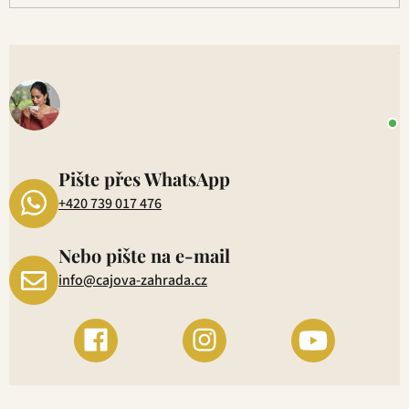
V
o
+
P
1
Pište přes WhatsApp
+420 739 017 476
Nebo pište na e-mail
info@cajova-zahrada.cz