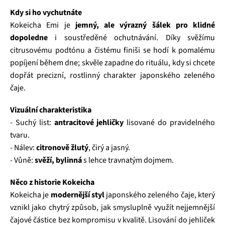
Kdy si ho vychutnáte
Kokeicha Emi je
jemný, ale výrazný šálek pro klidné
dopoledne
i soustředěné ochutnávání. Díky svěžímu
citrusovému podtónu a čistému finiši se hodí k pomalému
popíjení během dne; skvěle zapadne do rituálu, kdy si chcete
dopřát precizní, rostlinný charakter japonského zeleného
čaje.
Vizuální charakteristika
- Suchý list:
antracitové jehličky
lisované do pravidelného
tvaru.
- Nálev:
citronově žlutý
, čirý a jasný.
- Vůně:
svěží, bylinná
s lehce travnatým dojmem.
Něco z historie Kokeicha
Kokeicha je
modernější styl
japonského zeleného čaje, který
vznikl jako chytrý způsob, jak smysluplně využít nejjemnější
čajové částice bez kompromisu v kvalitě. Lisování do jehliček