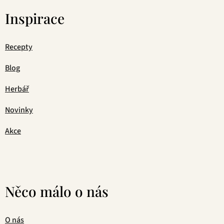
Inspirace
Recepty
Blog
Herbář
Novinky
Akce
Něco málo o nás
O nás