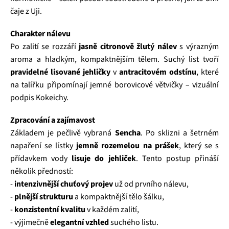
čaje z Uji.
Charakter nálevu
Po zalití se rozzáří
jasně citronově žlutý nálev
s výrazným
aroma a hladkým, kompaktnějším tělem. Suchý list tvoří
pravidelné lisované jehličky
v
antracitovém odstínu
, které
na talířku připomínají jemné borovicové větvičky – vizuální
podpis Kokeichy.
Zpracování a zajímavost
Základem je pečlivě vybraná
Sencha
. Po sklizni a šetrném
napaření se lístky
jemně rozemelou na prášek
, který se s
přídavkem vody
lisuje do jehliček
. Tento postup přináší
několik předností:
-
intenzivnější chuťový projev
už od prvního nálevu,
-
plnější strukturu
a kompaktnější tělo šálku,
-
konzistentní kvalitu
v každém zalití,
- výjimečně
elegantní vzhled
suchého listu.