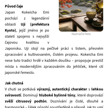
Původ čaje
Japan Kokeicha Emi
pochází z legendární
oblasti
Uji (prefektura
Kyoto)
, jejíž jméno je po
Ilustrační foto
staletí spojeno s nejvyšší
čajovou kvalitou v
Japonsku. Uji stojí na pečlivé práci s listem, přesném
zpracování a kultivovaném, čistém projevu. Kokeicha Emi
nese tuto tradici hrdě v každém doušku – propojuje prestiž
místa s modernějším zpracováním do jehliček, které ctí
japonské řemeslo.
Jak chutná
V chuti se potkává
výrazný, autentický charakter
s
lehkou
svíravostí
. Dominují
hluboké bylinné tóny
, které doprovází
svěží citrusový podtón
. Doznívání je čisté, dlouhé a
harmonické – šálek působí soustředěně a přesně, jak to umí