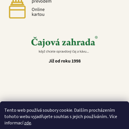
převodem
Online
kartou
Již od roku 1998
Latino Café
Tento web používá soubory cookie. Dalším procházením
tohoto webu vyjadřujete souhlas s jejich používáním.. Více
informací
zde
.