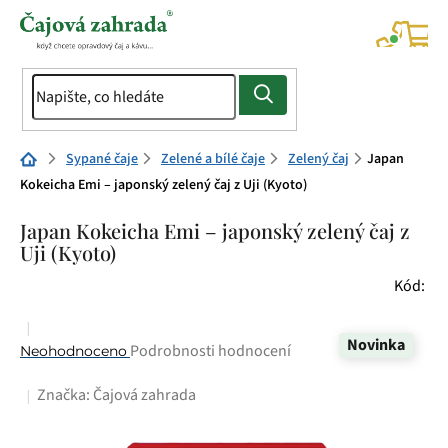
Přejít
na
NÁK
KOŠÍ
obsah
Domů
Sypané čaje
Zelené a bílé čaje
Zelený čaj
Japan
Kokeicha Emi – japonský zelený čaj z Uji (Kyoto)
Japan Kokeicha Emi – japonský zelený čaj z
Uji (Kyoto)
Kód:
Novinka
Průměrné
Podrobnosti hodnocení
Neohodnoceno
hodnocení
Značka:
Čajová zahrada
produktu
je
0,0