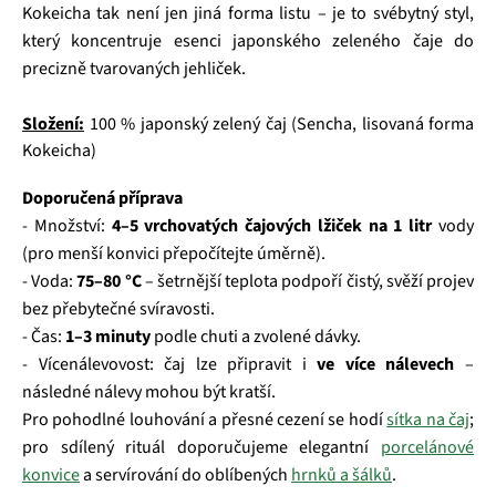
Kokeicha tak není jen jiná forma listu – je to svébytný styl,
který koncentruje esenci japonského zeleného čaje do
precizně tvarovaných jehliček.
Složení:
100 % japonský zelený čaj (Sencha, lisovaná forma
Kokeicha)
Doporučená příprava
- Množství:
4–5 vrchovatých čajových lžiček na 1 litr
vody
(pro menší konvici přepočítejte úměrně).
- Voda:
75–80 °C
– šetrnější teplota podpoří čistý, svěží projev
bez přebytečné svíravosti.
- Čas:
1–3 minuty
podle chuti a zvolené dávky.
- Vícenálevovost: čaj lze připravit i
ve více nálevech
–
následné nálevy mohou být kratší.
Pro pohodlné louhování a přesné cezení se hodí
sítka na čaj
;
pro sdílený rituál doporučujeme elegantní
porcelánové
konvice
a servírování do oblíbených
hrnků a šálků
.