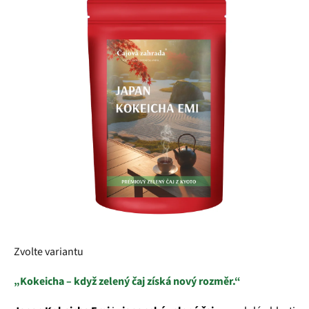
z
5
hvězdiček.
Zvolte variantu
„Kokeicha – když zelený čaj získá nový rozměr.“