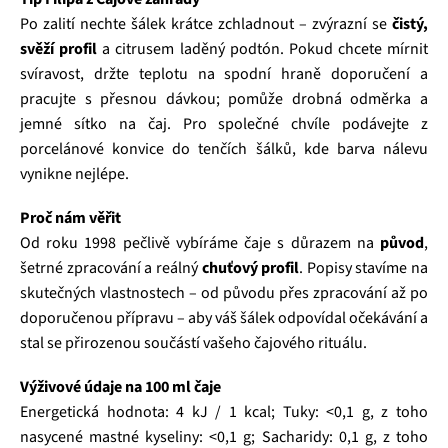
Po zalití nechte šálek krátce zchladnout – zvýrazní se
čistý,
svěží profil
a citrusem laděný podtón. Pokud chcete mírnit
svíravost, držte teplotu na spodní hraně doporučení a
pracujte s přesnou dávkou; pomůže drobná odměrka a
jemné sítko na čaj. Pro společné chvíle podávejte z
porcelánové konvice do tenčích šálků, kde barva nálevu
vynikne nejlépe.
Proč nám věřit
Od roku 1998 pečlivě vybíráme čaje s důrazem na
původ
,
šetrné zpracování a reálný
chuťový profil
. Popisy stavíme na
skutečných vlastnostech – od původu přes zpracování až po
doporučenou přípravu – aby váš šálek odpovídal očekávání a
stal se přirozenou součástí vašeho čajového rituálu.
Výživové údaje na 100 ml čaje
Energetická hodnota: 4 kJ / 1 kcal; Tuky: <0,1 g, z toho
nasycené mastné kyseliny: <0,1 g; Sacharidy: 0,1 g, z toho