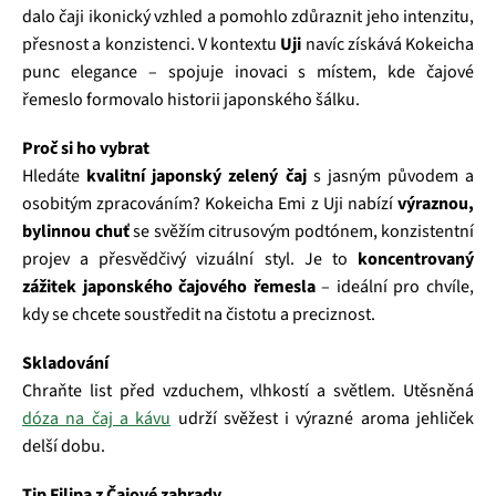
dalo čaji ikonický vzhled a pomohlo zdůraznit jeho intenzitu,
přesnost a konzistenci. V kontextu
Uji
navíc získává Kokeicha
punc elegance – spojuje inovaci s místem, kde čajové
řemeslo formovalo historii japonského šálku.
Proč si ho vybrat
Hledáte
kvalitní japonský zelený čaj
s jasným původem a
osobitým zpracováním? Kokeicha Emi z Uji nabízí
výraznou,
bylinnou chuť
se svěžím citrusovým podtónem, konzistentní
projev a přesvědčivý vizuální styl. Je to
koncentrovaný
zážitek japonského čajového řemesla
– ideální pro chvíle,
kdy se chcete soustředit na čistotu a preciznost.
Skladování
Chraňte list před vzduchem, vlhkostí a světlem. Utěsněná
dóza na čaj a kávu
udrží svěžest i výrazné aroma jehliček
delší dobu.
Tip Filipa z Čajové zahrady