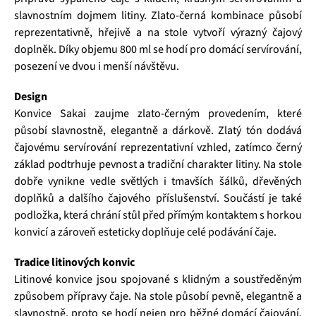
slavnostním dojmem litiny. Zlato-černá kombinace působí
reprezentativně, hřejivě a na stole vytvoří výrazný čajový
doplněk. Díky objemu 800 ml se hodí pro domácí servírování,
posezení ve dvou i menší návštěvu.
Design
Konvice Sakai zaujme zlato-černým provedením, které
působí slavnostně, elegantně a dárkově. Zlatý tón dodává
čajovému servírování reprezentativní vzhled, zatímco černý
základ podtrhuje pevnost a tradiční charakter litiny. Na stole
dobře vynikne vedle světlých i tmavších šálků, dřevěných
doplňků a dalšího čajového příslušenství. Součástí je také
podložka, která chrání stůl před přímým kontaktem s horkou
konvicí a zároveň esteticky doplňuje celé podávání čaje.
Tradice litinových konvic
Litinové konvice jsou spojované s klidným a soustředěným
způsobem přípravy čaje. Na stole působí pevně, elegantně a
slavnostně, proto se hodí nejen pro běžné domácí čajování,