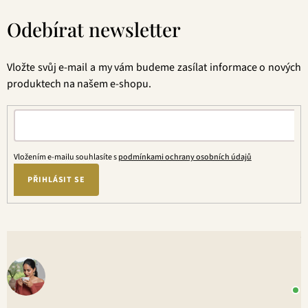
á
Odebírat newsletter
p
a
t
Vložte svůj e-mail a my vám budeme zasílat informace o nových
í
produktech na našem e-shopu.
Vložením e-mailu souhlasíte s
podmínkami ochrany osobních údajů
PŘIHLÁSIT SE
V
o
+
P