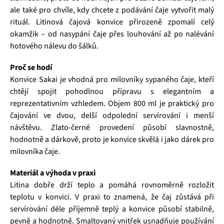
ale také pro chvíle, kdy chcete z podávání čaje vytvořit malý
rituál. Litinová čajová konvice přirozeně zpomalí celý
okamžik – od nasypání čaje přes louhování až po nalévání
hotového nálevu do šálků.
Proč se hodí
Konvice Sakai je vhodná pro milovníky sypaného čaje, kteří
chtějí spojit pohodlnou přípravu s elegantním a
reprezentativním vzhledem. Objem 800 ml je praktický pro
čajování ve dvou, delší odpolední servírování i menší
návštěvu. Zlato-černé provedení působí slavnostně,
hodnotně a dárkově, proto je konvice skvělá i jako dárek pro
milovníka čaje.
Materiál a výhoda v praxi
Litina dobře drží teplo a pomáhá rovnoměrně rozložit
teplotu v konvici. V praxi to znamená, že čaj zůstává při
servírování déle příjemně teplý a konvice působí stabilně,
pevně a hodnotně. Smaltovaný vnitřek usnadňuje používání