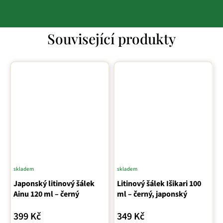
Související produkty
skladem
skladem
Japonský litinový šálek
Litinový šálek Išikari 100
Ainu 120 ml – černý
ml – černý, japonský
399 Kč
349 Kč