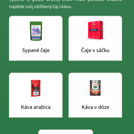
najdete svůj oblíbený čaj i kávu.
Sypané čaje
Čaje v sáčku
Káva arabica
Káva v dóze