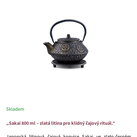
z
5
hvězdiček.
Skladem
„Sakai 800 ml – zlatá litina pro klidný čajový rituál.“
Japonská litinová čajová konvice Sakai ve zlato-černém