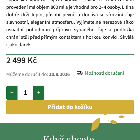
provedení má objem 800 ml a je vhodná pro 2–4 osoby. Litina
dobře drží teplo, působí pevně a dodává servírování čaje
slavnostní, elegantní atmosféru. Vyjímatelné nerezové sítko
usnadní pohodlnou přípravu sypaného čaje a podložka
chrání stůl před přímým kontaktem s horkou konvicí. Skvělá
i jako dárek.
2 499 Kč
Možnosti doručení
Můžeme doručit do:
10.8.2026
−
+
Přidat do košíku
Když chcete