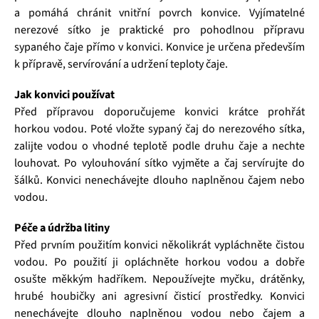
a pomáhá chránit vnitřní povrch konvice. Vyjímatelné
nerezové sítko je praktické pro pohodlnou přípravu
sypaného čaje přímo v konvici. Konvice je určena především
k přípravě, servírování a udržení teploty čaje.
Jak konvici používat
Před přípravou doporučujeme konvici krátce prohřát
horkou vodou. Poté vložte sypaný čaj do nerezového sítka,
zalijte vodou o vhodné teplotě podle druhu čaje a nechte
louhovat. Po vylouhování sítko vyjměte a čaj servírujte do
šálků. Konvici nenechávejte dlouho naplněnou čajem nebo
vodou.
Péče a údržba litiny
Před prvním použitím konvici několikrát vypláchněte čistou
vodou. Po použití ji opláchněte horkou vodou a dobře
osušte měkkým hadříkem. Nepoužívejte myčku, drátěnky,
hrubé houbičky ani agresivní čisticí prostředky. Konvici
nenechávejte dlouho naplněnou vodou nebo čajem a