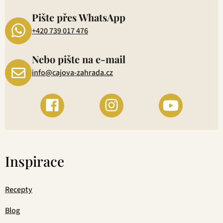
1
Pište přes WhatsApp
+420 739 017 476
Nebo pište na e-mail
info@cajova-zahrada.cz
Inspirace
Recepty
Blog