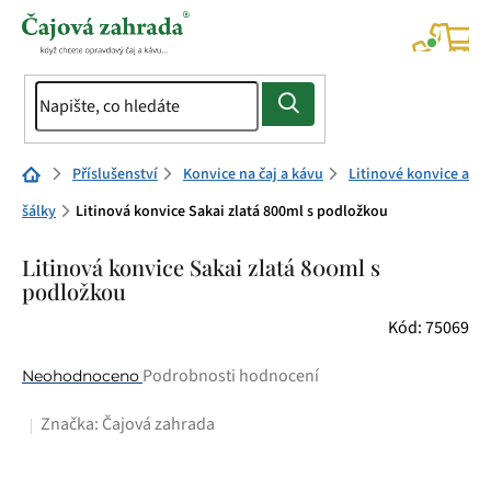
Přejít
na
NÁK
KOŠÍ
obsah
Domů
Příslušenství
Konvice na čaj a kávu
Litinové konvice a
šálky
Litinová konvice Sakai zlatá 800ml s podložkou
Litinová konvice Sakai zlatá 800ml s
podložkou
Kód:
75069
Průměrné
Podrobnosti hodnocení
Neohodnoceno
hodnocení
Značka:
Čajová zahrada
produktu
je
0,0