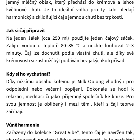
jemný mléčný oblak, který přechází do krémové a lehce
květinové chuti. Je to ideální volba pro ty, kdo hledají
harmonický a zklidňující čaj s jemnou chutí bez trpkosti.
Jak si čaj připravit
Na jeden šálek (cca 250 ml) použijte jeden čajový sáček.
Zalijte vodou o teplotě 80–85 °C a nechte louhovat 2–3
minuty. Čaj lze dochutit podle vlastní chuti, ale díky své
krémovosti si zaslouží být podáván bez jakýchkoli přísad.
Kdy si ho vychutnat?
Díky nižšímu obsahu kofeinu je Milk Oolong vhodný i pro
odpolední nebo večerní popíjení. Dokonale se hodí k
relaxaci, meditaci či jako příjemný společník ke knize. Pro
svou jemnost je oblíbený i mezi těmi, kteří s čaji teprve
začínají.
Vůně harmonie
Zařazený do kolekce "Great Vibe", tento čaj je navržen tak,