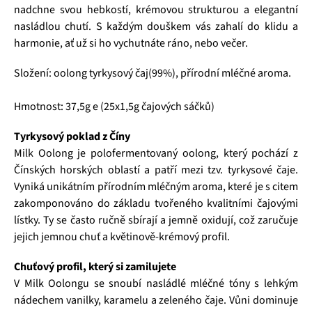
nadchne svou hebkostí, krémovou strukturou a elegantní
nasládlou chutí. S každým douškem vás zahalí do klidu a
harmonie, ať už si ho vychutnáte ráno, nebo večer.
Složení: oolong tyrkysový čaj(99%), přírodní mléčné aroma.
Hmotnost: 37,5g e (25x1,5g čajových sáčků)
Tyrkysový poklad z Číny
Milk Oolong je polofermentovaný oolong, který pochází z
Čínských horských oblastí a patří mezi tzv. tyrkysové čaje.
Vyniká unikátním přírodním mléčným aroma, které je s citem
zakomponováno do základu tvořeného kvalitními čajovými
lístky. Ty se často ručně sbírají a jemně oxidují, což zaručuje
jejich jemnou chuť a květinově-krémový profil.
Chuťový profil, který si zamilujete
V Milk Oolongu se snoubí nasládlé mléčné tóny s lehkým
nádechem vanilky, karamelu a zeleného čaje. Vůni dominuje