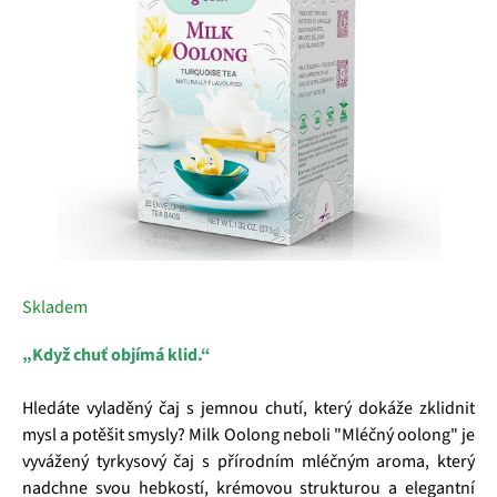
hvězdiček.
Skladem
„Když chuť objímá klid.“
Hledáte vyladěný čaj s jemnou chutí, který dokáže zklidnit
mysl a potěšit smysly? Milk Oolong neboli "Mléčný oolong" je
vyvážený tyrkysový čaj s přírodním mléčným aroma, který
nadchne svou hebkostí, krémovou strukturou a elegantní