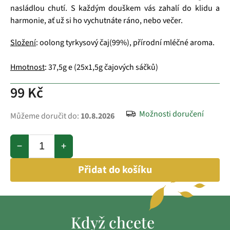
nasládlou chutí. S každým douškem vás zahalí do klidu a
harmonie, ať už si ho vychutnáte ráno, nebo večer.
Složení
: oolong tyrkysový čaj(99%), přírodní mléčné aroma.
Hmotnost
: 37,5g e (25x1,5g čajových sáčků)
99 Kč
Možnosti doručení
Můžeme doručit do:
10.8.2026
−
+
Přidat do košíku
Když chcete