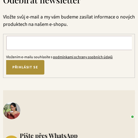
p
a
t
Vložte svůj e-mail a my vám budeme zasílat informace o nových
í
produktech na našem e-shopu.
Vložením e-mailu souhlasíte s
podmínkami ochrany osobních údajů
PŘIHLÁSIT SE
V
o
+
P
1
Pište přes WhatsApp