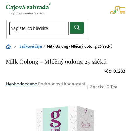
Přejít
na
NÁK
KOŠÍ
obsah
Domů
Sáčkové čaje
Milk Oolong - Mléčný oolong 25 sáčků
Milk Oolong - Mléčný oolong 25 sáčků
Kód:
00283
Průměrné
Podrobnosti hodnocení
Neohodnoceno
Značka:
G Tea
hodnocení
produktu
je
0,0
z
5