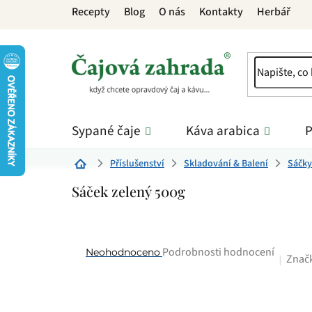
Přejít
Recepty
Blog
O nás
Kontakty
Herbář
na
obsah
Sypané čaje
Káva arabica
P
Příslušenství
Skladování & Balení
Sáčky
Domů
Sáček zelený 500g
Průměrné
Podrobnosti hodnocení
Neohodnoceno
Znač
hodnocení
produktu
je