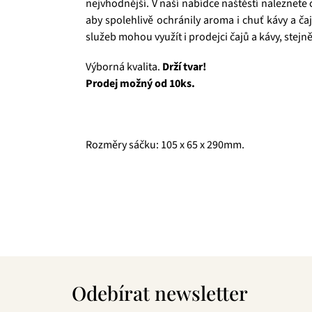
nejvhodnější. V naší nabídce naštěstí naleznete c
aby spolehlivě ochránily aroma i chuť kávy a ča
služeb mohou využít i prodejci čajů a kávy, stejně
Výborná kvalita.
Drží tvar!
Prodej možný od 10ks.
Rozměry sáčku: 105 x 65 x 290mm.
Čajová zahrada je naše vlastní autentická značka, 
prémiové zelené čaje, nebo preferujete spíše rů
velmi přívětivá cena, pak jste tu správně. A pev
Z
á
Odebírat newsletter
p
a