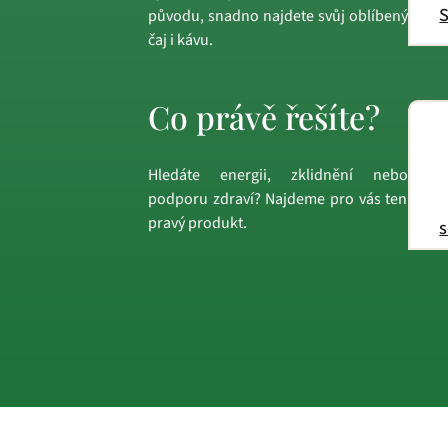
S
původu, snadno najdete svůj oblíbený
čaj i kávu.
Co právě řešíte?
Hledáte energii, zklidnění nebo
podporu zdraví? Najdeme pro vás ten
pravý produkt.
s