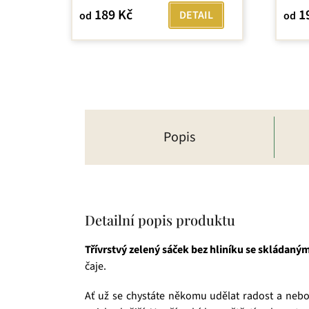
5,0
189 Kč
1
DETAIL
od
od
z
5
hvězdiček.
Popis
Detailní popis produktu
Třívrstvý
zelený sáček bez hliníku se skládan
čaje.
Ať už se chystáte někomu udělat radost a nebo 