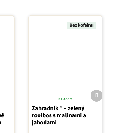
Bez kofeinu
Další
skladem
produkt
Průměrné
Zahradník ® – zelený
hodnocení
vě
rooibos s malinami a
produktu
a
jahodami
je
5,0