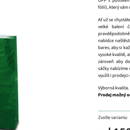
OPP s potiskem,
fólií), který vá
Ať už se chystát
velké balení 
pravděpodobně 
nabídce naštěst
barev, aby si ka
vysoké kvalitě, 
zároveň aby do
sáčky nabízíme 
využít i prodejci
Výborná kvalita.
Prodej možný o
Zvolte variantu