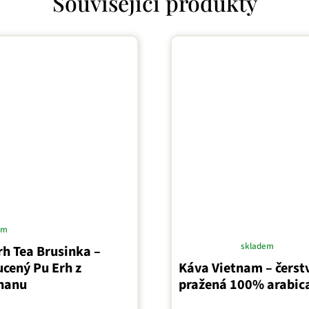
Související produkty
em
skladem
h Tea Brusinka –
Průměrné
cený Pu Erh z
Káva Vietnam – čerst
hodnocení
nanu
pražená 100% arabic
produktu
je