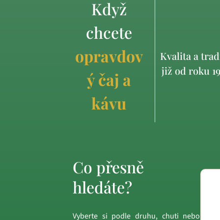
Když
chcete
opravdov
Kvalita a trad
již od roku 1
ý čaj a
kávu
Co přesně
hledáte?
Vyberte si podle druhu, chuti nebo