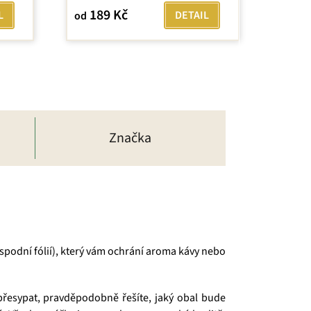
z
189 Kč
L
DETAIL
od
5
hvězdiček.
Značka
e spodní fólií), který vám ochrání aroma kávy nebo
 přesypat, pravděpodobně řešíte, jaký obal bude