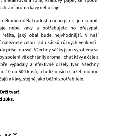
 metalizovaná fólie, kraftový papír, se spodní
m ochrání aroma kávy nebo čaje.
e někomu udělat radost a nebo jste si jen koupili
čaje nebo kávy a potřebujete ho přesypat,
řešíte, jaký obal bude nejvhodnější. V naší
í naleznete celou řadu sáčků různých velikostí i
ždý přišel na své. Všechny sáčky jsou vyrobeny ve
aby spolehlivě ochránily aroma i chuť kávy a čaje a
bře vypadaly a efektivně držely tvar. Všechny
od 10 do 500 kusů, a tudíž našich služeb mohou
 čajů a kávy, stejně jako běžní spotřebitelé.
Drží tvar!
d 10ks.