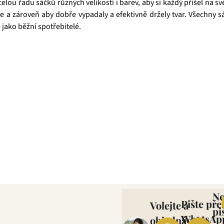
elou řadu sáčků různých velikostí i barev, aby si každý přišel na s
je a zároveň aby dobře vypadaly a efektivně držely tvar. Všechny 
 jako běžní spotřebitelé.
která pro vás již více než 20 let dováží stovky různých čajů, z nichž
zné ovocné směsi. Pokud je pro vás prioritou kvalita použitých s
ně věříme, že jakmile naše produkty jednou ochutnáte, budete nadše
N
Pište pře
Volejte a
pi
WhatsAp
objednávejte