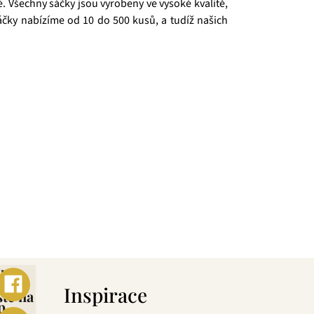
vé. Všechny sáčky jsou vyrobeny ve vysoké kvalitě,
sáčky nabízíme od 10 do 500 kusů, a tudíž našich
 si dokáže vybrat každý! Je jedno, jestli máte rádi
urovin, jejich následné šetrné zpracování a také
ní.
ebo
s
Inspirace
šte na
p