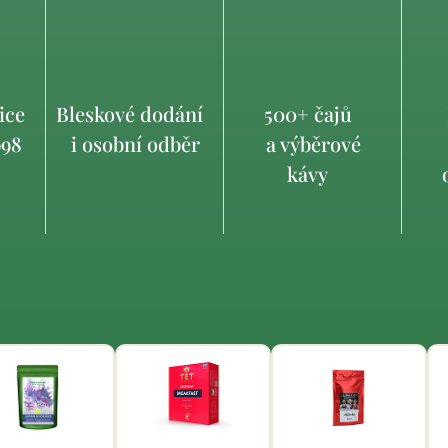
ice
Bleskové dodání
500+ čajů
998
i osobní odběr
a výběrové
kávy
o