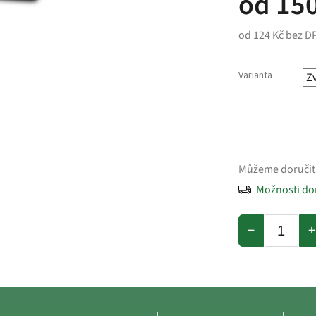
od
150
od
124 Kč
bez D
Varianta
Můžeme doručit
Možnosti do
−
+