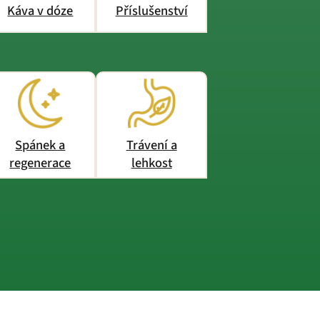
Káva v dóze
Příslušenství
Spánek a
Trávení a
regenerace
lehkost