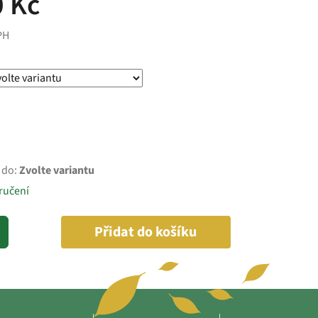
 Kč
PH
 do:
Zvolte variantu
ručení
Přidat do košíku