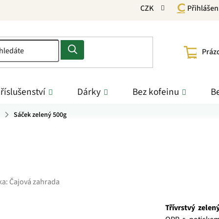
CZK
Přihlášen
NÁKU
Práz
KOŠÍ
říslušenství
Dárky
Bez kofeinu
Be
Sáček zelený 500g
ka:
Čajová zahrada
Třívrstvý
zelený