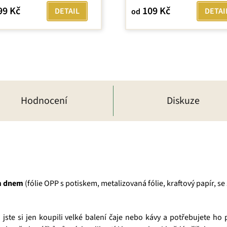
5,0
99 Kč
109 Kč
DETAIL
DETAI
od
z
5
hvězdiček.
Hodnocení
Diskuze
ým dnem
(fólie OPP s potiskem, metalizovaná fólie, kraftový papír, s
jste si jen koupili velké balení čaje nebo kávy a potřebujete ho