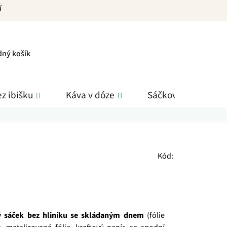
í
PNÍ
dný košík
K
z ibišku
Káva v dóze
Sáčkové čaje
Kód:
 sáček bez hliníku se skládaným dnem
(fólie