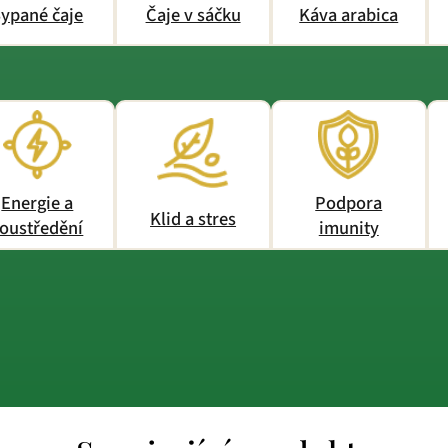
ypané čaje
Čaje v sáčku
Káva arabica
Energie a
Podpora
Klid a stres
oustředění
imunity