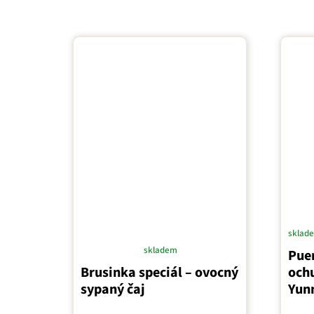
sklad
skladem
Puer
Průměrné
Brusinka speciál – ovocný
ochu
hodnocení
sypaný čaj
Yun
produktu
je