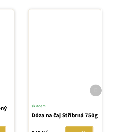
Další
produkt
skladem
ený
Dóza na čaj Stříbrná 750g