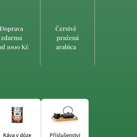
Doprava
Čerstvě
zdarma
pražená
d 1000 Kč
arabica
Káva v dóze
Příslušenství