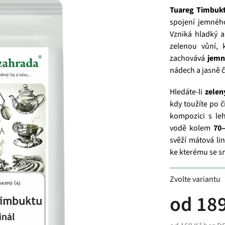
Tuareg Timbuk
spojení jemnéh
Vzniká hladký a
zelenou vůní, 
zachovává
jemn
nádech a jasně 
Hledáte-li
zelen
kdy toužíte po 
kompozici s leh
vodě kolem
70
svěží mátová li
ke kterému se sn
Zvolte variantu
od
189