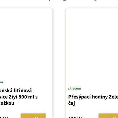
em
skladem
onská litinová
ice Ziyi 800 ml s
Přesýpací hodiny Zel
ložkou
čaj