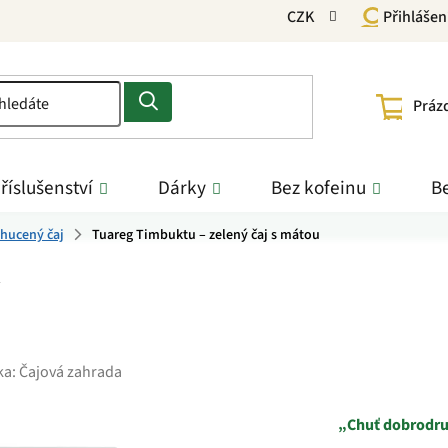
CZK
Přihlášen
NÁKU
Práz
KOŠÍ
říslušenství
Dárky
Bez kofeinu
Be
hucený čaj
Tuareg Timbuktu – zelený čaj s mátou
u
ka:
Čajová zahrada
„Chuť dobrodruž