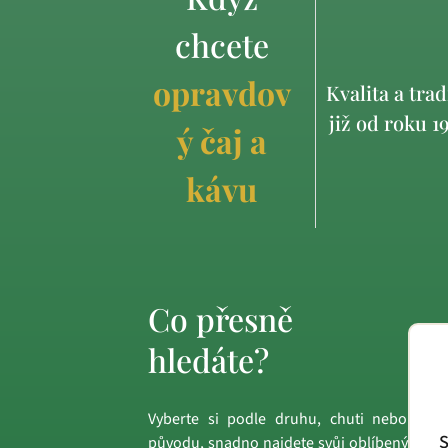
chcete
opravdov
Kvalita a trad
již od roku 1
ý čaj a
kávu
Co přesně
hledáte?
Vyberte si podle druhu, chuti nebo
S
původu, snadno najdete svůj oblíbený