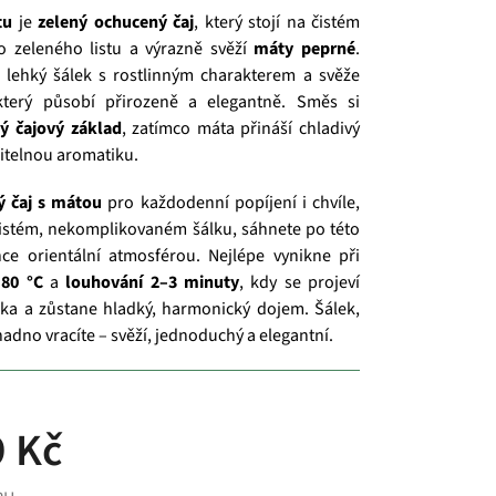
tu
je
zelený ochucený čaj
, který stojí na čistém
o zeleného listu a výrazně svěží
máty peprné
.
 lehký šálek s rostlinným charakterem a svěže
který působí přirozeně a elegantně. Směs si
ý čajový základ
, zatímco máta přináší chladivý
čitelnou aromatiku.
ý čaj s mátou
pro každodenní popíjení i chvíle,
čistém, nekomplikovaném šálku, sáhnete po této
ce orientální atmosférou. Nejlépe vynikne při
–80 °C
a
louhování 2–3 minuty
, kdy se projeví
nka a zůstane hladký, harmonický dojem. Šálek,
adno vracíte – svěží, jednoduchý a elegantní.
 Kč