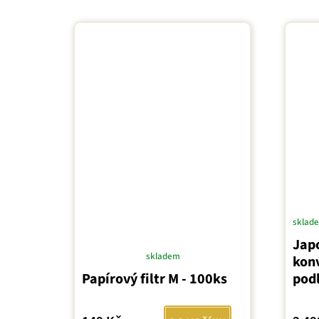
sklad
Jap
skladem
konv
Průměrné
Papírový filtr M - 100ks
pod
hodnocení
produktu
je