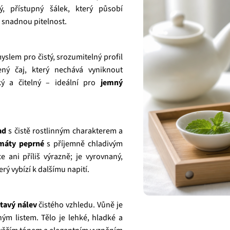
ý, přístupný šálek, který působí
i snadnou pitelnost.
slem pro čistý, srozumitelný profil
ený čaj, který nechává vyniknout
ký a čitelný – ideální pro
jemný
ad
s čistě rostlinným charakterem a
máty peprné
s příjemně chladivým
ani příliš výrazně; je vyrovnaný,
ý vybízí k dalšímu napití.
atavý nálev
čistého vzhledu. Vůně je
ným listem. Tělo je lehké, hladké a