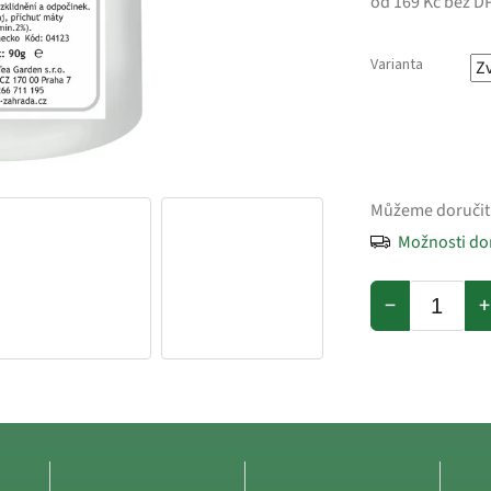
od
169 Kč
bez D
Varianta
Můžeme doručit
Možnosti do
−
+