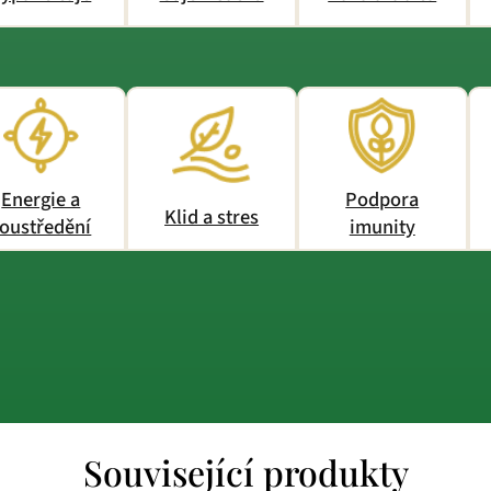
Energie a
Podpora
Klid a stres
oustředění
imunity
Související produkty