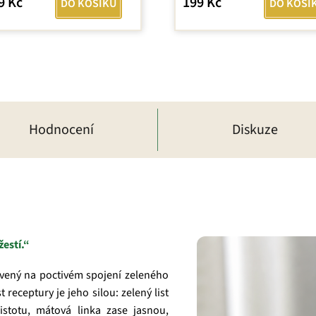
9 Kč
199 Kč
DO KOŠÍKU
DO KOŠÍ
Hodnocení
Diskuze
estí.“
vený na poctivém spojení zeleného
 receptury je jeho silou: zelený list
čistotu, mátová linka zase jasnou,