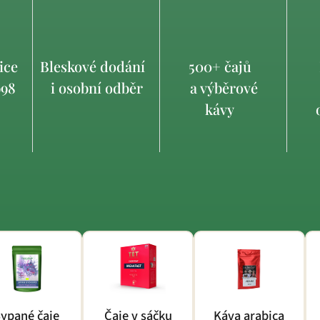
ice
Bleskové dodání
500+ čajů
998
i osobní odběr
a výběrové
kávy
o
ypané čaje
Čaje v sáčku
Káva arabica