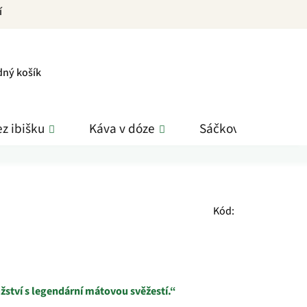
í
PNÍ
dný košík
K
z ibišku
Káva v dóze
Sáčkové čaje
Kód:
ství s legendární mátovou svěžestí.“