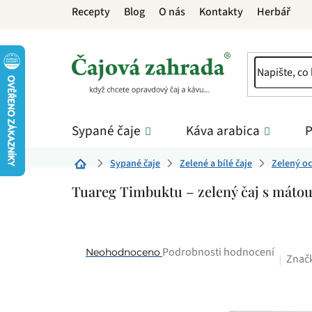
Přejít
Recepty
Blog
O nás
Kontakty
Herbář
na
obsah
Sypané čaje
Káva arabica
P
Sypané čaje
Zelené a bílé čaje
Zelený oc
Domů
Tuareg Timbuktu – zelený čaj s máto
Průměrné
Podrobnosti hodnocení
Neohodnoceno
Znač
hodnocení
produktu
je