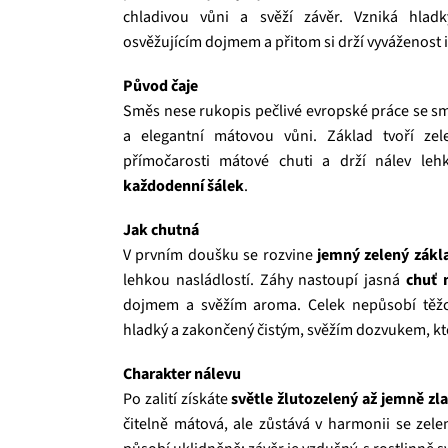
chladivou vůni a svěží závěr. Vzniká hladk
osvěžujícím dojmem a přitom si drží vyváženost 
Původ čaje
Směs nese rukopis pečlivé evropské práce se smy
a elegantní mátovou vůni. Základ tvoří zel
přímočarosti mátové chuti a drží nálev leh
každodenní šálek
.
Jak chutná
V prvním doušku se rozvine
jemný zelený zákl
lehkou nasládlostí. Záhy nastoupí jasná
chuť 
dojmem a svěžím aroma. Celek nepůsobí těžce 
hladký a zakončený čistým, svěžím dozvukem, kter
Charakter nálevu
Po zalití získáte
světle žlutozelený až jemně zl
čitelně mátová, ale zůstává v harmonii se zele