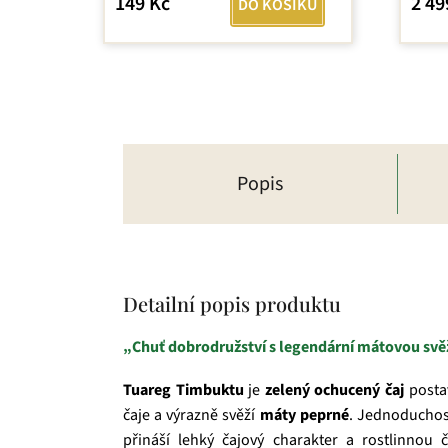
149 Kč
2 49
DO KOŠÍKU
5,0
z
5
hvězdiček.
Popis
Detailní popis produktu
„Chuť dobrodružství s legendární mátovou svěž
Tuareg Timbuktu
je
zelený ochucený čaj
posta
čaje a výrazně svěží
máty peprné
. Jednoduchost
přináší lehký čajový charakter a rostlinnou 