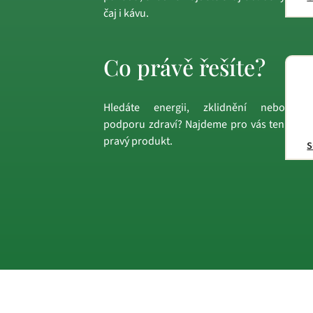
čaj i kávu.
Co právě řešíte?
Hledáte energii, zklidnění nebo
podporu zdraví? Najdeme pro vás ten
pravý produkt.
s