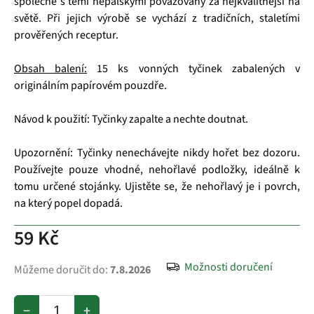
společně s těmi nepálskými považovány za nejkvalitnější na
světě. Při jejich výrobě se vychází z tradičních, staletími
prověřených receptur.
Obsah balení:
15 ks vonných tyčinek zabalených v
originálním papírovém pouzdře.
Návod k použití: Tyčinky zapalte a nechte doutnat.
Upozornění: Tyčinky nenechávejte nikdy hořet bez dozoru.
Používejte pouze vhodné, nehořlavé podložky, ideálně k
tomu určené stojánky. Ujistěte se, že nehořlavý je i povrch,
na který popel dopadá.
59 Kč
Možnosti doručení
Můžeme doručit do:
7.8.2026
−
+