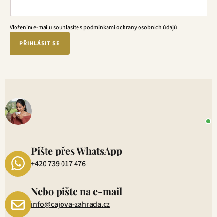
Vložením e-mailu souhlasíte s
podmínkami ochrany osobních údajů
PŘIHLÁSIT SE
V
o
+
P
1
Pište přes WhatsApp
+420 739 017 476
Nebo pište na e-mail
info@cajova-zahrada.cz