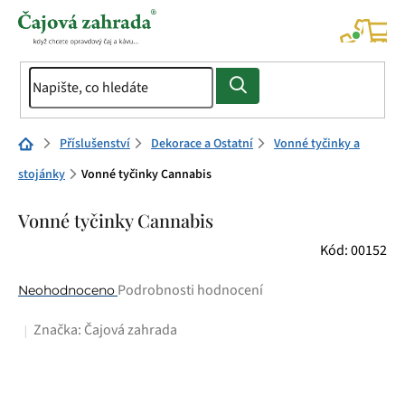
Přejít
na
NÁK
KOŠÍ
obsah
Domů
Příslušenství
Dekorace a Ostatní
Vonné tyčinky a
stojánky
Vonné tyčinky Cannabis
Vonné tyčinky Cannabis
Kód:
00152
Průměrné
Podrobnosti hodnocení
Neohodnoceno
hodnocení
Značka:
Čajová zahrada
produktu
je
0,0
z