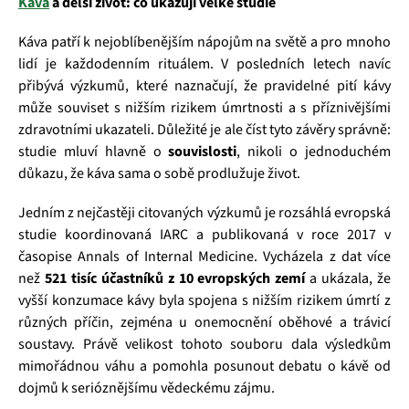
Káva
a delší život: co ukazují velké studie
Káva patří k nejoblíbenějším nápojům na světě a pro mnoho
lidí je každodenním rituálem. V posledních letech navíc
přibývá výzkumů, které naznačují, že pravidelné pití kávy
může souviset s nižším rizikem úmrtnosti a s příznivějšími
zdravotními ukazateli. Důležité je ale číst tyto závěry správně:
studie mluví hlavně o
souvislosti
, nikoli o jednoduchém
důkazu, že káva sama o sobě prodlužuje život.
Jedním z nejčastěji citovaných výzkumů je rozsáhlá evropská
studie koordinovaná IARC a publikovaná v roce 2017 v
časopise Annals of Internal Medicine. Vycházela z dat více
než
521 tisíc účastníků z 10 evropských zemí
a ukázala, že
vyšší konzumace kávy byla spojena s nižším rizikem úmrtí z
různých příčin, zejména u onemocnění oběhové a trávicí
soustavy. Právě velikost tohoto souboru dala výsledkům
mimořádnou váhu a pomohla posunout debatu o kávě od
dojmů k serióznějšímu vědeckému zájmu.