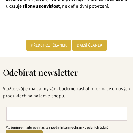
ukazuje
slibnou souvislost
, ne definitivní potvrzení.
PŘEDCHOZÍ ČLÁNEK
DALŠÍ ČLÁNEK
Z
á
Odebírat newsletter
p
a
t
Vložte svůj e-mail a my vám budeme zasílat informace o nových
í
produktech na našem e-shopu.
Vložením e-mailu souhlasíte s
podmínkami ochrany osobních údajů