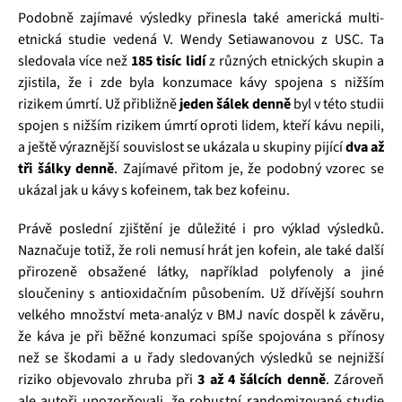
Podobně zajímavé výsledky přinesla také americká multi-
etnická studie vedená V. Wendy Setiawanovou z USC. Ta
sledovala více než
185 tisíc lidí
z různých etnických skupin a
zjistila, že i zde byla konzumace kávy spojena s nižším
rizikem úmrtí. Už přibližně
jeden šálek denně
byl v této studii
spojen s nižším rizikem úmrtí oproti lidem, kteří kávu nepili,
a ještě výraznější souvislost se ukázala u skupiny pijící
dva až
tři šálky denně
. Zajímavé přitom je, že podobný vzorec se
ukázal jak u kávy s kofeinem, tak bez kofeinu.
Právě poslední zjištění je důležité i pro výklad výsledků.
Naznačuje totiž, že roli nemusí hrát jen kofein, ale také další
přirozeně obsažené látky, například polyfenoly a jiné
sloučeniny s antioxidačním působením. Už dřívější souhrn
velkého množství meta-analýz v BMJ navíc dospěl k závěru,
že káva je při běžné konzumaci spíše spojována s přínosy
než se škodami a u řady sledovaných výsledků se nejnižší
riziko objevovalo zhruba při
3 až 4 šálcích denně
. Zároveň
ale autoři upozorňovali, že robustní randomizované studie