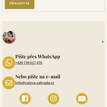
PŘIHLÁSIT SE
V
o
+
P
1
Pište přes WhatsApp
+420 739 017 476
Nebo pište na e-mail
info@cajova-zahrada.cz