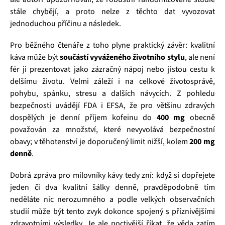
stále chybějí, a proto nelze z těchto dat vyvozovat
jednoduchou příčinu a následek.
Pro běžného čtenáře z toho plyne praktický závěr: kvalitní
káva může být
součástí vyváženého životního stylu
, ale není
fér ji prezentovat jako zázračný nápoj nebo jistou cestu k
delšímu životu. Velmi záleží i na celkové životosprávě,
pohybu, spánku, stresu a dalších návycích. Z pohledu
bezpečnosti uvádějí FDA i EFSA, že pro většinu zdravých
dospělých je denní příjem kofeinu do
400 mg
obecně
považován za množství, které nevyvolává bezpečnostní
obavy; v těhotenství je doporučený limit nižší, kolem
200 mg
denně
.
Dobrá zpráva pro milovníky kávy tedy zní: když si dopřejete
jeden či dva kvalitní šálky denně, pravděpodobně tím
neděláte nic nerozumného a podle velkých observačních
studií může být tento zvyk dokonce spojený s příznivějšími
zdravotními výsledky. Je ale poctivější říkat, že věda zatím