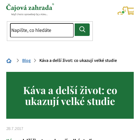
Přejít
na
NÁK
KOŠÍ
obsah
Domů
Blog
Káva a delší život: co ukazují velké studie
Káva a delší život: co
ukazují velké studie
28.7.2017