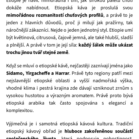
Etiopie je navíc mimořádná i tím, jak širokou paletu chutí
dokáže nabídnout. Etiopská káva je proslulá svou
mimořádnou rozmanitostí chuťových profilů
, a právě to je
jeden z hlavních důvodů, proč ji milují jak pražírny, tak
náročnější zákazníci. Nejde o jeden jednotný styl. Etiopie umí
být květinová, citrusová, čajově jemná, ale také hlubší, sladší
a plnější. A právě v tom je její síla:
každý šálek může ukázat
trochu jinou tvář stejné země
.
Když se mluví o etiopské kávě, nejčastěji zaznívají jména jako
Sidamo, Yirgacheffe a Harrar
. Právě tyto regiony patří mezi
nejslavnější etiopské oblasti a vyšší nadmořská výška,
vhodné klima i pestrá krajina zde dávají vzniknout zrnům s
vysokou hustotou a výrazným aromatem. Právě proto bývá
etiopská arabika tak často spojována s elegancí a
komplexitou.
Výjimečná je i samotná etiopská kávová kultura. Tradiční
etiopský kávový obřad je
hluboce zakořeněnou součástí
společenského života
, která podporuje pohostinnost,