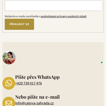
Vložením e-mailu souhlasíte s
podmínkami ochrany osobních údajů
PŘIHLÁSIT SE
V
o
+
P
1
Pište přes WhatsApp
+420 739 017 476
Nebo pište na e-mail
info@cajova-zahrada.cz