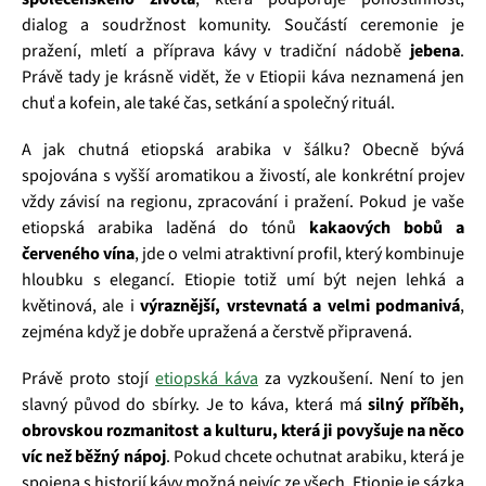
dialog a soudržnost komunity. Součástí ceremonie je
pražení, mletí a příprava kávy v tradiční nádobě
jebena
.
Právě tady je krásně vidět, že v Etiopii káva neznamená jen
chuť a kofein, ale také čas, setkání a společný rituál.
A jak chutná etiopská arabika v šálku? Obecně bývá
spojována s vyšší aromatikou a živostí, ale konkrétní projev
vždy závisí na regionu, zpracování i pražení. Pokud je vaše
etiopská arabika laděná do tónů
kakaových bobů a
červeného vína
, jde o velmi atraktivní profil, který kombinuje
hloubku s elegancí. Etiopie totiž umí být nejen lehká a
květinová, ale i
výraznější, vrstevnatá a velmi podmanivá
,
zejména když je dobře upražená a čerstvě připravená.
Právě proto stojí
etiopská káva
za vyzkoušení. Není to jen
slavný původ do sbírky. Je to káva, která má
silný příběh,
obrovskou rozmanitost a kulturu, která ji povyšuje na něco
víc než běžný nápoj
. Pokud chcete ochutnat arabiku, která je
spojena s historií kávy možná nejvíc ze všech, Etiopie je sázka