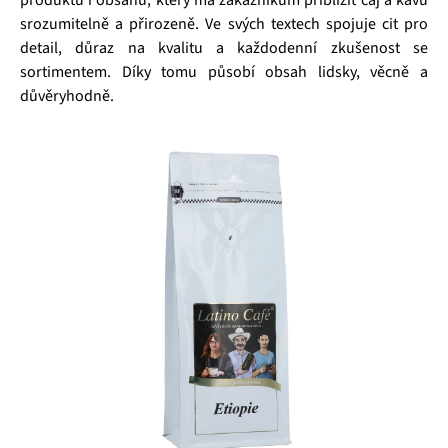
produktů i obsahu, který má zákazníkům přiblížit čaj a kávu
srozumitelně a přirozeně. Ve svých textech spojuje cit pro
detail, důraz na kvalitu a každodenní zkušenost se
sortimentem. Díky tomu působí obsah lidsky, věcně a
důvěryhodně.