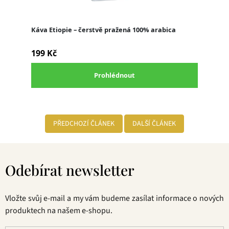
PŘEDCHOZÍ ČLÁNEK
DALŠÍ ČLÁNEK
Z
á
Odebírat newsletter
p
a
t
Vložte svůj e-mail a my vám budeme zasílat informace o nových
í
produktech na našem e-shopu.