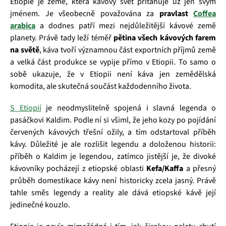
Etiopie je země, která kávový svět přitahuje už jen svým
jménem. Je všeobecně považována za
pravlast
Coffea
arabica
a dodnes patří mezi nejdůležitější kávové země
planety. Právě tady leží téměř
pětina všech kávových farem
na světě
, káva tvoří významnou část exportních příjmů země
a velká část produkce se vypije přímo v Etiopii. To samo o
sobě ukazuje, že v Etiopii není káva jen zemědělská
komodita, ale skutečná součást každodenního života.
S Etiopií
je neodmyslitelně spojená i slavná legenda o
pasáčkovi Kaldim. Podle ní si všiml, že jeho kozy po pojídání
červených kávových třešní ožily, a tím odstartoval příběh
kávy. Důležité je ale rozlišit legendu a doloženou historii:
příběh o Kaldim je legendou, zatímco jistější je, že divoké
kávovníky pocházejí z etiopské oblasti
Kefa/Kaffa
a přesný
průběh domestikace kávy není historicky zcela jasný. Právě
tahle směs legendy a reality ale dává etiopské kávě její
jedinečné kouzlo.