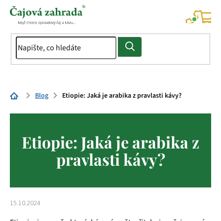
Přejít
na
NÁK
KOŠÍ
obsah
Domů
Blog
Etiopie: Jaká je arabika z pravlasti kávy?
Etiopie: Jaká je arabika z
pravlasti kávy?
15.10.2024