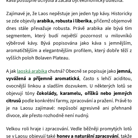
káva postupně uchytila a začala být ekonomicky důležitá.
Zajímavé je, že Laos nepěstuje jen jeden typ kávy. Historicky
se zde objevily
arabika, robusta i liberika
, přičemž objemově
dnes stále převažuje robusta. Právě arabika ale bývá tím
segmentem, který budí největší pozornost u milovníků
výběrové kávy. Bývá popisována jako káva s jemnějším,
aromatičtějším a elegantnějším profilem, který dobře těží z
vyšších poloh Bolaven Plateau.
A jak
laoská arabika
chutná? Obecně se popisuje jako
jemná,
vyvážená a příjemně aromatická
, často s lehčí aciditou,
ovocnější linkou a sladším dozvukem. U některých lotů se
objevují tóny
čokolády, karamelu, oříšků nebo jemných
citrusů
podle konkrétní farmy, zpracování a pražení. Právě to
je na Laosu zajímavé: nepůsobí agresivně ani přehnaně
divoce, ale přesto rozhodně není nudný.
Velkou roli hraje i zpracování. Vedle běžněji promytých lotů
se v Laosu objevují také
honey a naturální zpracování
, takže