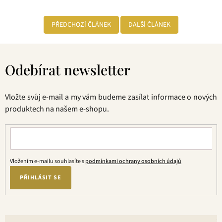
PŘEDCHOZÍ ČLÁNEK
DALŠÍ ČLÁNEK
Z
á
Odebírat newsletter
p
a
t
Vložte svůj e-mail a my vám budeme zasílat informace o nových
í
produktech na našem e-shopu.
Vložením e-mailu souhlasíte s
podmínkami ochrany osobních údajů
PŘIHLÁSIT SE