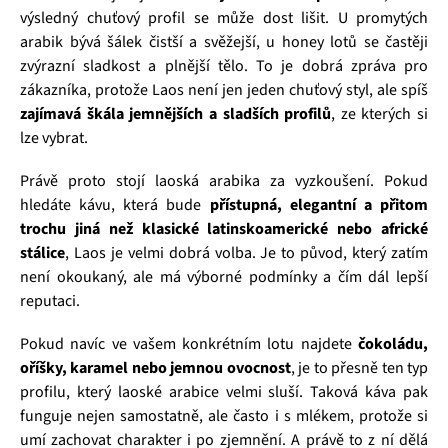
výsledný chuťový profil se může dost lišit. U promytých
arabik bývá šálek čistší a svěžejší, u honey lotů se častěji
zvýrazní sladkost a plnější tělo. To je dobrá zpráva pro
zákazníka, protože Laos není jen jeden chuťový styl, ale spíš
zajímavá škála jemnějších a sladších profilů
, ze kterých si
lze vybrat.
Právě proto stojí laoská arabika za vyzkoušení. Pokud
hledáte kávu, která bude
přístupná, elegantní a přitom
trochu jiná než klasické latinskoamerické nebo africké
stálice
, Laos je velmi dobrá volba. Je to původ, který zatím
není okoukaný, ale má výborné podmínky a čím dál lepší
reputaci.
Pokud navíc ve vašem konkrétním lotu najdete
čokoládu,
oříšky, karamel nebo jemnou ovocnost
, je to přesně ten typ
profilu, který laoské arabice velmi sluší. Taková káva pak
funguje nejen samostatně, ale často i s mlékem, protože si
umí zachovat charakter i po zjemnění. A právě to z ní dělá