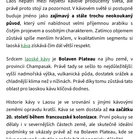
Laos nepatří mezi největší kávové producenty světa, ale
právě proto stojí za pozornost. V kávovém světě si postupně
buduje jméno jako
zajímavý a stále trochu neokoukaný
původ
, který umí nabídnout velmi příjemnou arabiku s
čistým projevem a osobitým charakterem. Zatímco objemem
zůstává spíše menším hráčem, v kvalitativním segmentu si
laoská
káva
získává čím dál větší respekt.
Srdcem
laoské kávy
je
Bolaven Plateau
na jihu země, v
provincii Champasak. Právě tady se sešlo to nejdůležitější:
vyšší nadmořská výška, vulkanická půda, dostatek srážek a
chladnější klima než v nížinách. Právě díky tomu zůstává tato
oblast pro laoskou kávu klíčová dodnes.
Historie kávy v Laosu je ve srovnání s jinými kávovými
zeměmi opravdu kratší. Káva se sem dostala až
na začátku
20. století během francouzské kolonizace
. První pokusy se
dělaly i v severnějších částech země, ale skutečně ideální
podmínky se ukázaly právě až na Bolaven Plateau, kde se