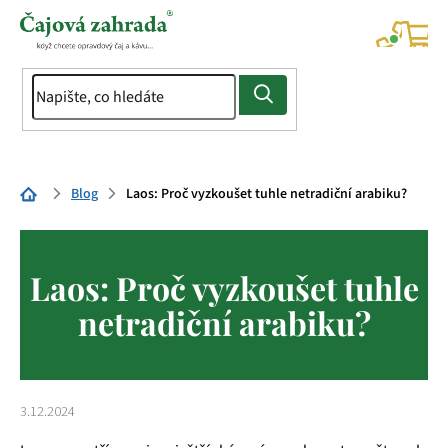
Přejít
na
NÁK
KOŠÍ
obsah
Domů
Blog
Laos: Proč vyzkoušet tuhle netradiční arabiku?
Laos: Proč vyzkoušet tuhle
netradiční arabiku?
3.12.2024