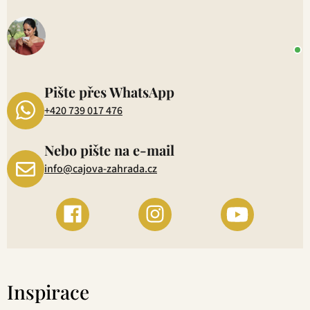
V
o
+
P
1
Pište přes WhatsApp
+420 739 017 476
Nebo pište na e-mail
info@cajova-zahrada.cz
Inspirace