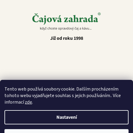
Již od roku 1998
Latino Café
Tento web používá soubory cookie. Dalším procházením
tohoto webu vyjadřujete souhlas s jejich používáním.. Více
informací
zde
.
Nastavení
Vytvořil Shoptet