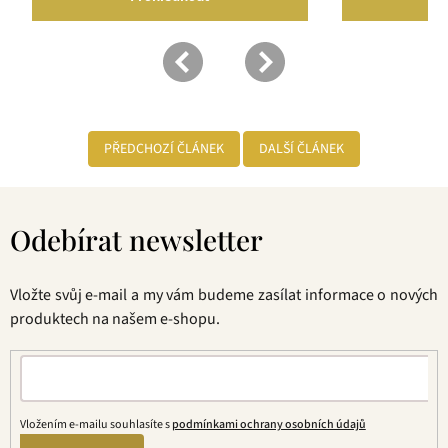
PŘEDCHOZÍ ČLÁNEK
DALŠÍ ČLÁNEK
Z
á
Odebírat newsletter
p
a
t
Vložte svůj e-mail a my vám budeme zasílat informace o nových
í
produktech na našem e-shopu.
Vložením e-mailu souhlasíte s
podmínkami ochrany osobních údajů