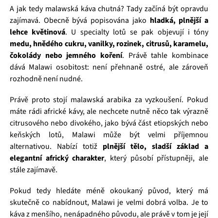
A jak tedy malawská káva chutná? Tady začíná být opravdu
zajímavá. Obecně bývá popisována jako
hladká, plnější a
lehce květinová
. U specialty lotů se pak objevují i tóny
medu, hnědého cukru, vanilky, rozinek, citrusů, karamelu,
čokolády nebo jemného koření
. Právě tahle kombinace
dává Malawi osobitost: není přehnaně ostré, ale zároveň
rozhodně není nudné.
Právě proto stojí malawská arabika za vyzkoušení. Pokud
máte rádi africké kávy, ale nechcete nutně něco tak výrazně
citrusového nebo divokého, jako bývá část etiopských nebo
keňských lotů, Malawi může být velmi příjemnou
alternativou. Nabízí totiž
plnější tělo, sladší základ a
elegantní africký charakter
, který působí přístupněji, ale
stále zajímavě.
Pokud tedy hledáte méně okoukaný původ, který má
skutečně co nabídnout, Malawi je velmi dobrá volba. Je to
káva z menšího, nenápadného původu, ale právě v tom je její