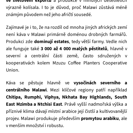
ve světovém exportu
a produkce v minulých desetiletích
výrazně kolísala. I to je důvod, proč Malawi zůstává méně
známým původem než jeho afričtí sousedé.
Zajímavé je i to, že na rozdíl od mnoha jiných afrických zemí
není káva v Malawi primárně doménou drobných farmářů.
Produkci zde
dominují estates
, tedy větší farmy. Vedle nich
ale funguje také
3 000 až 4 000 malých pěstitelů
, hlavně v
severní a centrální části země, často sdružených v
kooperativách kolem Mzuzu Coffee Planters Cooperative
Union.
Káva se pěstuje hlavně ve
vysočinách severního a
centrálního Malawi
. Mezi klíčové regiony patří například
Chitipa, Rumphi, Viphya, Nkhata Bay Highlands, South
East Mzimba a Ntchisi East
. Právě vyšší nadmořská výška a
příznivé klima dávají místní arabice její čistší a kultivovanější
projev. Malawi produkuje především
promytou arabiku
, ale
v menším množství i robustu.