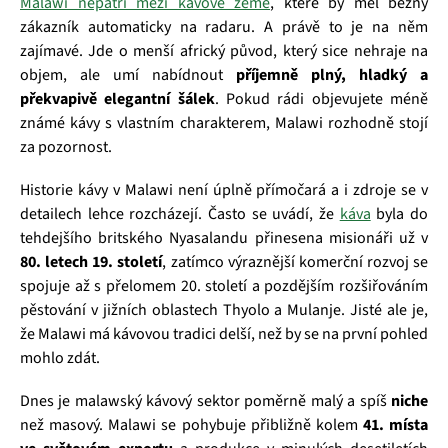
Malawi nepatří mezi kávové země
, které by měl běžný
zákazník automaticky na radaru. A právě to je na něm
zajímavé. Jde o menší africký původ, který sice nehraje na
objem, ale umí nabídnout
příjemně plný, hladký a
překvapivě elegantní šálek
. Pokud rádi objevujete méně
známé kávy s vlastním charakterem, Malawi rozhodně stojí
za pozornost.
Historie kávy v Malawi není úplně přímočará a i zdroje se v
detailech lehce rozcházejí. Často se uvádí, že
káva
byla do
tehdejšího britského Nyasalandu přinesena misionáři už v
80. letech 19. století
, zatímco výraznější komerční rozvoj se
spojuje až s přelomem 20. století a pozdějším rozšiřováním
pěstování v jižních oblastech Thyolo a Mulanje. Jisté ale je,
že Malawi má kávovou tradici delší, než by se na první pohled
mohlo zdát.
Dnes je malawský kávový sektor poměrně malý a spíš
niche
než masový. Malawi se pohybuje přibližně kolem
41. místa