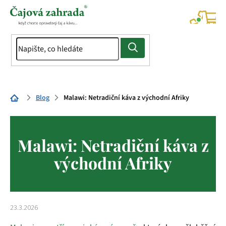
Přejít
na
NÁK
KOŠÍ
obsah
Domů
Blog
Malawi: Netradiční káva z východní Afriky
Malawi: Netradiční káva z
východní Afriky
23.3.2026