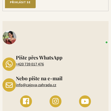
PŘIHLÁSIT SE
V
o
+
P
1
Pište přes WhatsApp
+420 739 017 476
Nebo pište na e-mail
info@cajova-zahrada.cz