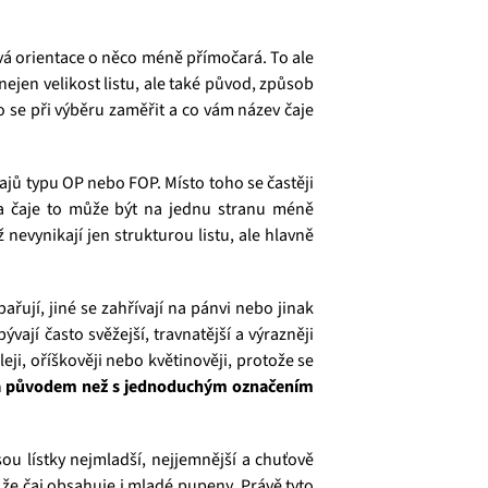
vá orientace o něco méně přímočará. To ale
 nejen velikost listu, ale také původ, způsob
o se při výběru zaměřit a co vám název čaje
čajů typu OP nebo FOP. Místo toho se častěji
ka čaje to může být na jednu stranu méně
nevynikají jen strukturou listu, ale hlavně
ařují, jiné se zahřívají na pánvi nebo jinak
vají často svěžejší, travnatější a výrazněji
ji, oříškověji nebo květinověji, protože se
by a původem než s jednoduchým označením
sou lístky nejmladší, nejjemnější a chuťově
, že čaj obsahuje i mladé pupeny. Právě tyto