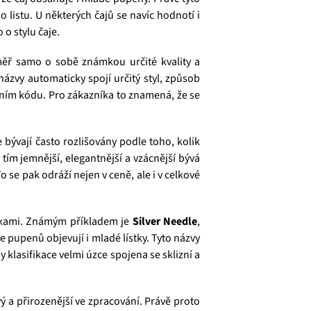
listu. U některých čajů se navíc hodnotí i
 o stylu čaje.
měř samo o sobě známkou určité kvality a
ázvy automaticky spojí určitý styl, způsob
zálním kódu. Pro zákazníka to znamená, že se
e bývají často rozlišovány podle toho, kolik
tím jemnější, elegantnější a vzácnější bývá
 se pak odráží nejen v ceně, ale i v celkové
atkami. Známým příkladem je
Silver Needle
,
le pupenů objevují i mladé lístky. Tyto názvy
y klasifikace velmi úzce spojena se sklizní a
vý a přirozenější ve zpracování. Právě proto