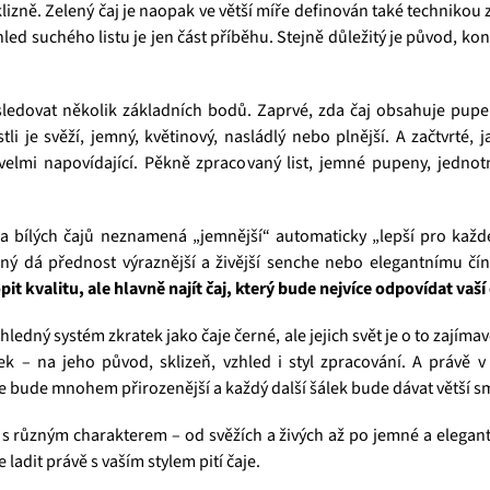
sklizně. Zelený čaj je naopak ve větší míře definován také technikou
ed suchého listu je jen část příběhu. Stejně důležitý je původ, ko
sledovat několik základních bodů. Zaprvé, zda čaj obsahuje pupe
stli je svěží, jemný, květinový, nasládlý nebo plnější. A začtvrté,
 velmi napovídající. Pěkně zpracovaný list, jemné pupeny, jedn
 a bílých čajů neznamená „jemnější“ automaticky „lepší pro každ
ný dá přednost výraznější a živější senche nebo elegantnímu čí
 kvalitu, ale hlavně najít čaj, který bude nejvíce odpovídat vaší 
hledný systém zkratek jako čaje černé, ale jejich svět je o to zají
ek – na jeho původ, sklizeň, vzhled i styl zpracování. A právě v
je bude mnohem přirozenější a každý další šálek bude dávat větší sm
 s různým charakterem – od svěžích a živých až po jemné a elegantn
ladit právě s vaším stylem pití čaje.