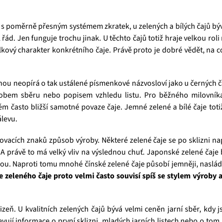
 s poměrně přesným systémem zkratek, u zelených a bílých čajů bý
řád. Jen funguje trochu jinak. U těchto čajů totiž hraje velkou roli
elkový charakter konkrétního čaje. Právě proto je dobré vědět, na c
šinou neopírá o tak ustálené písmenkové názvosloví jako u černých 
ůsobem sběru nebo popisem vzhledu listu. Pro běžného milovní
m často bližší samotné povaze čaje. Jemné zelené a bílé čaje totiž 
álevu.
ovacích znaků způsob výroby. Některé zelené čaje se po sklizni nap
 A právě to má velký vliv na výslednou chuť. Japonské zelené čaje bý
rou. Naproti tomu mnohé čínské zelené čaje působí jemněji, nasládle
ce zeleného čaje proto velmi často souvisí spíš se stylem výro
eň. U kvalitních zelených čajů bývá velmi ceněn jarní sběr, kdy j
jevují informace o první sklizni, mladých jarních listech nebo o tom