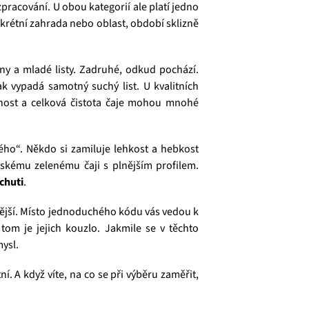
 zpracování. U obou kategorií ale platí jedno
nkrétní zahrada nebo oblast, období sklizně
ny a mladé listy. Zadruhé, odkud pochází.
 jak vypadá samotný suchý list. U kvalitních
otnost a celková čistota čaje mohou mnohé
ého“. Někdo si zamiluje lehkost a hebkost
nskému zelenému čaji s plnějším profilem.
chuti
.
mavější. Místo jednoduchého kódu vás vedou k
 tom je jejich kouzlo. Jakmile se v těchto
ysl.
í. A když víte, na co se při výběru zaměřit,