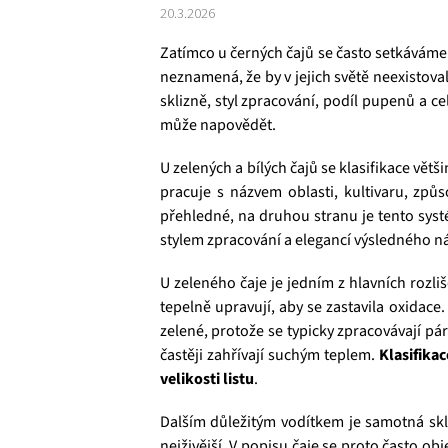
20.3.2026
Zatímco u černých čajů se často setkáváme
neznamená, že by v jejich světě neexistoval 
sklizně, styl zpracování, podíl pupenů a c
může napovědět.
U zelených a bílých čajů se klasifikace vět
pracuje s názvem oblasti, kultivaru, zp
přehledné, na druhou stranu je tento systé
stylem zpracování a elegancí výsledného n
U zeleného čaje je jedním z hlavních rozliš
tepelně upravují, aby se zastavila oxidace.
zelené, protože se typicky zpracovávají pá
častěji zahřívají suchým teplem.
Klasifika
velikosti listu
.
Dalším důležitým vodítkem je samotná skliz
nejživější. V popisu čaje se proto často ob