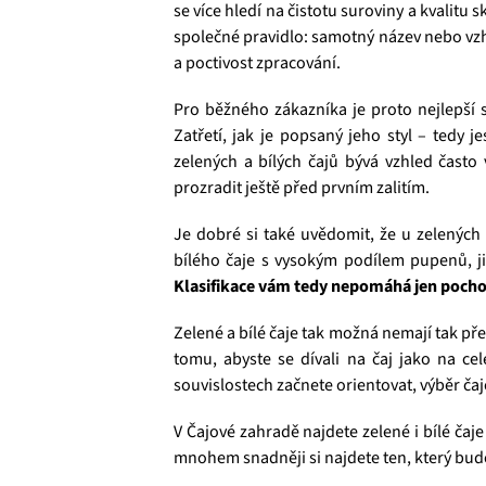
se více hledí na čistotu suroviny a kvalitu 
společné pravidlo: samotný název nebo vzhl
a poctivost zpracování.
Pro běžného zákazníka je proto nejlepší 
Zatřetí, jak je popsaný jeho styl – tedy je
zelených a bílých čajů bývá vzhled často
prozradit ještě před prvním zalitím.
Je dobré si také uvědomit, že u zelených
bílého čaje s vysokým podílem pupenů, ji
Klasifikace vám tedy nepomáhá jen pochopit
Zelené a bílé čaje tak možná nemají tak pře
tomu, abyste se dívali na čaj jako na cel
souvislostech začnete orientovat, výběr ča
V Čajové zahradě najdete zelené i bílé čaje
mnohem snadněji si najdete ten, který bude 