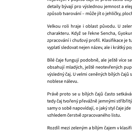
detaily bývají pro výslednou jemnost a el
způsob tvarování – může jít o jehličky, ploc
Velkou roli hraje i oblast původu. U ze
charakteru. Když se řekne Sencha, Gyokuro
zpracování i chuťový profil. Klasifikace je
vyplatí sledovat nejen název, ale i krátký p
Bílé čaje fungují podobně, ale ještě více s
obsahují mladých, ještě neotevřených pupen
výsledný čaj. U velmi ceněných bílých čajů 
noblese nálevu.
Právě proto se u bílých čajů často setká
tedy čaj tvořený převážně jemnými stříbřitý
samy o sobě napovídají, o jaký styl čaje jde
vzhledem čerstvě zpracovaného listu.
Rozdíl mezi zeleným a bílým čajem v klasifi