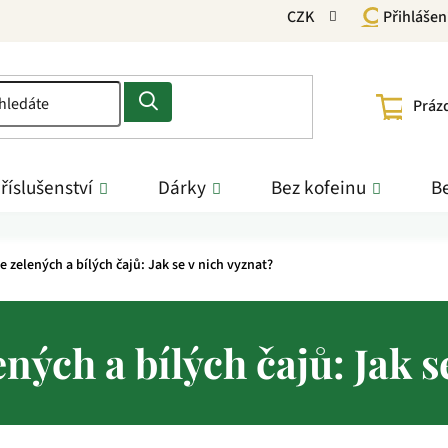
CZK
Přihlášen
NÁKU
Práz
KOŠÍ
říslušenství
Dárky
Bez kofeinu
Be
ce zelených a bílých čajů: Jak se v nich vyznat?
ených a bílých čajů: Jak s