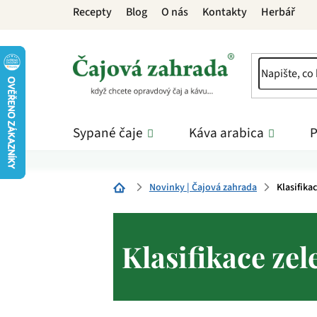
Přejít
Recepty
Blog
O nás
Kontakty
Herbář
na
obsah
Sypané čaje
Káva arabica
P
Novinky | Čajová zahrada
Klasifika
Domů
Klasifikace zel