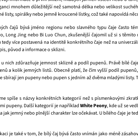
eganci mnohem důležitější než samotná délka nebo velikost suchého 
hé listy, spirálky nebo jemně kroucené lístky, což také napovídá něco
lených čajů bývá jméno regionu nebo slavného typu čaje často té
, Long Jing nebo Bi Luo Chun, zkušenější čajomil už si s těmito n
 tu tedy více postavená na identitě konkrétního čaje než na univer
opis, původ a informace o sklizni.
e u nich zdůrazňuje jemnost sklizně a podíl pupenů. Právě bílé čaj
ů a kolik jemných listů. Obecně platí, že čím vyšší podíl pupenů, 
se sbírají jen pupeny nebo pupen s jedním až dvěma mladými listy. To
váme spíše s názvy konkrétních kategorií než s písmenkovými zkr
mi pupeny. Další kategorií je například
White Peony
, kde už se ved
 a jak jemný nebo plnější charakter lze očekávat. U bílého čaje je ted
kaci je také v tom, že bílý čaj bývá často vnímán jako méně zásaho