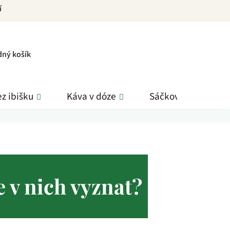
í
PNÍ
dný košík
K
z ibišku
Káva v dóze
Sáčkové čaje
e v nich vyznat?