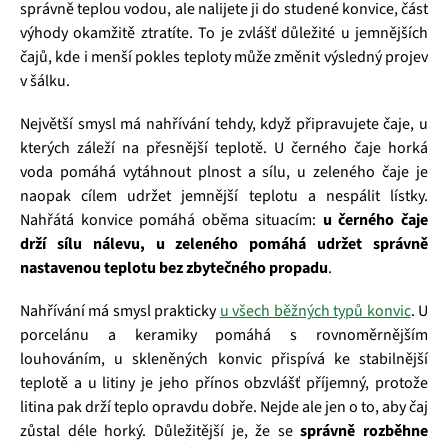
správně teplou vodou, ale nalijete ji do studené konvice, část
výhody okamžitě ztratíte. To je zvlášť důležité u jemnějších
čajů, kde i menší pokles teploty může změnit výsledný projev
v šálku.
Největší smysl má nahřívání tehdy, když připravujete čaje, u
kterých záleží na přesnější teplotě. U černého čaje horká
voda pomáhá vytáhnout plnost a sílu, u zeleného čaje je
naopak cílem udržet jemnější teplotu a nespálit lístky.
Nahřátá konvice pomáhá oběma situacím:
u černého čaje
drží sílu nálevu, u zeleného pomáhá udržet správně
nastavenou teplotu bez zbytečného propadu
.
Nahřívání má smysl prakticky
u všech běžných typů konvic
. U
porcelánu a keramiky pomáhá s rovnoměrnějším
louhováním, u skleněných konvic přispívá ke stabilnější
teplotě a u litiny je jeho přínos obzvlášť příjemný, protože
litina pak drží teplo opravdu dobře. Nejde ale jen o to, aby čaj
zůstal déle horký. Důležitější je, že se
správně rozběhne