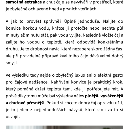
samotná extrakce
a chuť čaje se nevytváří v prostředí, které
je zbytečně ochlazené hned v prvních vteřinách.
A jak to provést správně? Úplně jednoduše. Nalijte do
konvice horkou vodu, krátce ji protočte nebo nechte půl
minuty až minutu stát, pak vodu vylijte. Následně vložte čaj a
zalijte ho vodou o teplotě, která odpovídá konkrétnímu
druhu. Je to drobnost navíc, která nezabere skoro žádný čas,
ale při pravidelné přípravě kvalitního čaje dává velmi dobrý
smysl.
Ve výsledku tedy nejde o zbytečný luxus ani o efektní gesto
pro čajové nadšence. Nahřívání konvice je praktický krok,
který pomáhá držet teplotu tam, kde ji potřebujete mít. A
právě díky tomu může být výsledný nálev
plnější, vyváženější
a chuťově přesnější
. Pokud si chcete dobrý čaj opravdu užít,
je to jeden z nejjednodušších návyků, které stojí za to si
osvojit.