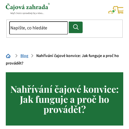
Přejít
na
NÁK
KOŠÍ
obsah
Domů
Blog
Nahřívání čajové konvice: Jak funguje a proč ho
provádět?
Nahřívání čajové konvice:
Jak funguje a proč ho
provádět?