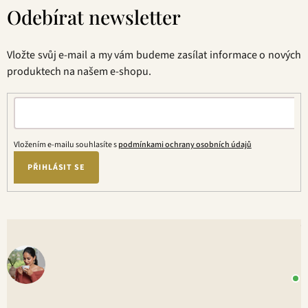
á
Odebírat newsletter
p
a
t
Vložte svůj e-mail a my vám budeme zasílat informace o nových
í
produktech na našem e-shopu.
Vložením e-mailu souhlasíte s
podmínkami ochrany osobních údajů
PŘIHLÁSIT SE
V
o
+
P
1