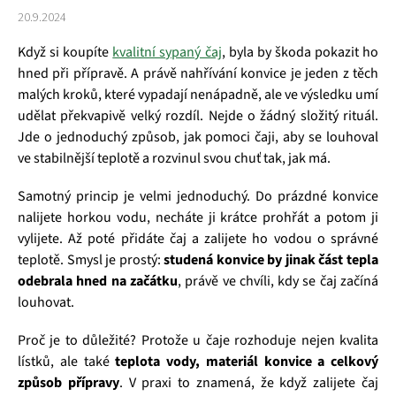
20.9.2024
Když si koupíte
kvalitní sypaný čaj
, byla by škoda pokazit ho
hned při přípravě. A právě nahřívání konvice je jeden z těch
malých kroků, které vypadají nenápadně, ale ve výsledku umí
udělat překvapivě velký rozdíl. Nejde o žádný složitý rituál.
Jde o jednoduchý způsob, jak pomoci čaji, aby se louhoval
ve stabilnější teplotě a rozvinul svou chuť tak, jak má.
Samotný princip je velmi jednoduchý. Do prázdné konvice
nalijete horkou vodu, necháte ji krátce prohřát a potom ji
vylijete. Až poté přidáte čaj a zalijete ho vodou o správné
teplotě. Smysl je prostý:
studená konvice by jinak část tepla
odebrala hned na začátku
, právě ve chvíli, kdy se čaj začíná
louhovat.
Proč je to důležité? Protože u čaje rozhoduje nejen kvalita
lístků, ale také
teplota vody, materiál konvice a celkový
způsob přípravy
. V praxi to znamená, že když zalijete čaj