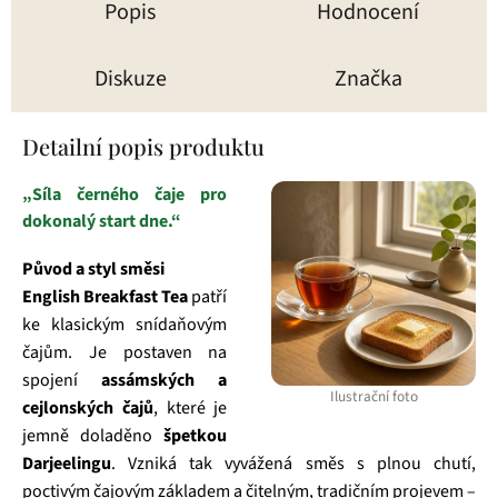
Popis
Hodnocení
Diskuze
Značka
Detailní popis produktu
„Síla černého čaje pro
dokonalý start dne.“
Původ a styl směsi
English Breakfast Tea
patří
ke klasickým snídaňovým
čajům. Je postaven na
spojení
assámských a
Ilustrační foto
cejlonských čajů
, které je
jemně doladěno
špetkou
Darjeelingu
. Vzniká tak vyvážená směs s plnou chutí,
poctivým čajovým základem a čitelným, tradičním projevem –