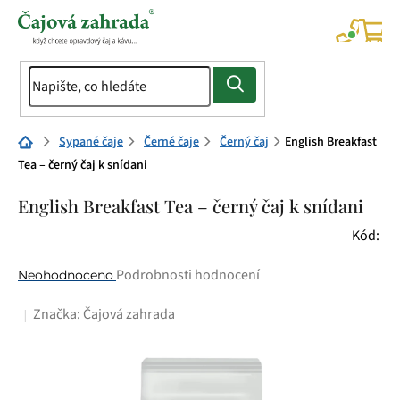
Přejít
na
NÁK
KOŠÍ
obsah
Domů
Sypané čaje
Černé čaje
Černý čaj
English Breakfast
Tea – černý čaj k snídani
English Breakfast Tea – černý čaj k snídani
Kód:
Průměrné
Podrobnosti hodnocení
Neohodnoceno
hodnocení
Značka:
Čajová zahrada
produktu
je
0,0
z