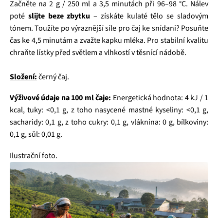
Začněte na 2 g / 250 ml a 3,5 minutách při 96–98 °C. Nálev
poté
slijte beze zbytku
– získáte kulaté tělo se sladovým
tónem. Toužíte po výraznější síle pro čaj ke snídani? Posuňte
čas ke 4,5 minutám a zvažte kapku mléka. Pro stabilní kvalitu
chraňte lístky před světlem a vlhkostí v těsnící nádobě.
Složení:
černý čaj.
Výživové údaje na 100 ml čaje:
Energetická hodnota: 4 kJ / 1
kcal, tuky: <0,1 g, z toho nasycené mastné kyseliny: <0,1 g,
sacharidy: 0,1 g, z toho cukry: 0,1 g, vláknina: 0 g, bílkoviny:
0,1 g, sůl: 0,01 g.
Ilustrační foto.