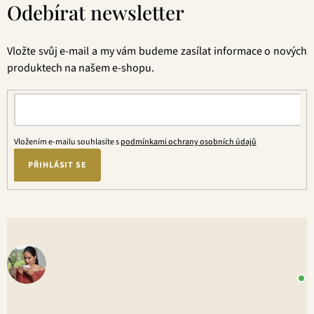
Odebírat newsletter
p
a
t
Vložte svůj e-mail a my vám budeme zasílat informace o nových
í
produktech na našem e-shopu.
Vložením e-mailu souhlasíte s
podmínkami ochrany osobních údajů
PŘIHLÁSIT SE
V
o
+
P
1