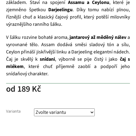
základem. Staví na spojení
Assamu a Ceylonu
, které je
zjemněno špetkou
Darjeelingu
. Díky tomu nabízí plnou,
říznější chuť a klasický čajový profil, který potěší milovníky
výraznějšího ranního šálku.
V šálku rozvine bohaté aroma,
jantarový až měděný nálev
a
vyrovnané tělo. Assam dodává směsi sladový tón a sílu,
Ceylon přináší jiskřivější linku a Darjeeling elegantní nádech.
Čaj je skvělý k
snídani
, výborně se pije čistý i jako
čaj s
mlékem
, které chuť příjemně zaoblí a podpoří jeho
snídaňový charakter.
od
189 Kč
Varianta