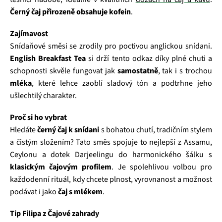
Černý čaj přirozeně obsahuje kofein
.
Zajímavost
Snídaňové směsi se zrodily pro poctivou anglickou snídani.
English Breakfast Tea
si drží tento odkaz díky plné chuti a
schopnosti skvěle fungovat jak
samostatně
, tak i s trochou
mléka
, které lehce zaoblí sladový tón a podtrhne jeho
ušlechtilý charakter.
Proč si ho vybrat
Hledáte
černý čaj k snídani
s bohatou chutí, tradičním stylem
a čistým složením? Tato směs spojuje to nejlepší z Assamu,
Ceylonu a dotek Darjeelingu do harmonického šálku s
klasickým čajovým profilem
. Je spolehlivou volbou pro
každodenní rituál, kdy chcete plnost, vyrovnanost a možnost
podávat i jako
čaj s mlékem
.
Tip Filipa z Čajové zahrady