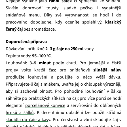
Nejlépe vynikne jako
ranní šálek
či společník ke snídani.
Skvěle doprovodí tousty, sladké pečivo i vydatnější
snídaňové menu. Díky své vyrovnanosti se hodí i do
pracovního dopoledne, kdy oceníte spolehlivý,
klasický
černý čaj
bez aromatizace.
Doporučená příprava
Dávkování: přibližně
2–3 g čaje na 250 ml
vody.
Teplota vody:
95–100 °C
.
Louhování:
3–5 minut
podle chuti. Pro jemnější a čistší
projev volte kratší čas; pro snídaňově
silnější nálev
prodlužte louhování a použijte o něco vyšší dávku.
Připravujete-li čaj s mlékem, uvařte jej o chloupek výrazněji,
aby si zachoval plnost. Pro pohodlné louhování v šálku
sáhněte po praktických
sítkách na čaj
; pro více porcí se hodí
elegantní
porcelánové konvice
a servírování do oblíbených
hrnků a šálků
. K decentnímu doladění lze použít střídmá
sladidla do čaje a kávy
. Pro čerstvost a vůni skladujte čaj v
těsnící nádobě, ideálně v kvalitních
dózách na čaj a kávu
.