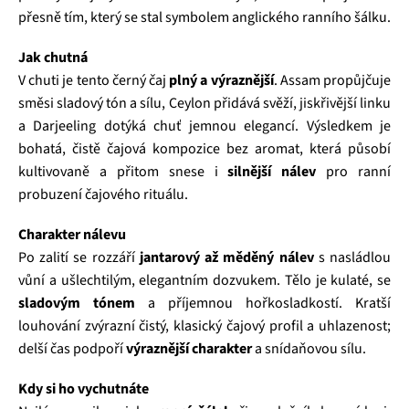
přesně tím, který se stal symbolem anglického ranního šálku.
Jak chutná
V chuti je tento černý čaj
plný a výraznější
. Assam propůjčuje
směsi sladový tón a sílu, Ceylon přidává svěží, jiskřivější linku
a Darjeeling dotýká chuť jemnou elegancí. Výsledkem je
bohatá, čistě čajová kompozice bez aromat, která působí
kultivovaně a přitom snese i
silnější nálev
pro ranní
probuzení čajového rituálu.
Charakter nálevu
Po zalití se rozzáří
jantarový až měděný nálev
s nasládlou
vůní a ušlechtilým, elegantním dozvukem. Tělo je kulaté, se
sladovým tónem
a příjemnou hořkosladkostí. Kratší
louhování zvýrazní čistý, klasický čajový profil a uhlazenost;
delší čas podpoří
výraznější charakter
a snídaňovou sílu.
Kdy si ho vychutnáte