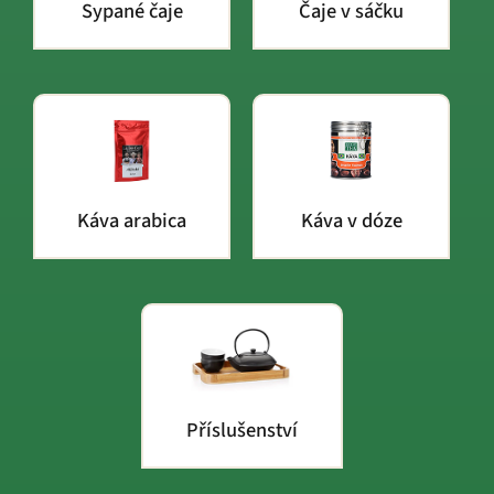
Sypané čaje
Čaje v sáčku
Káva arabica
Káva v dóze
Příslušenství