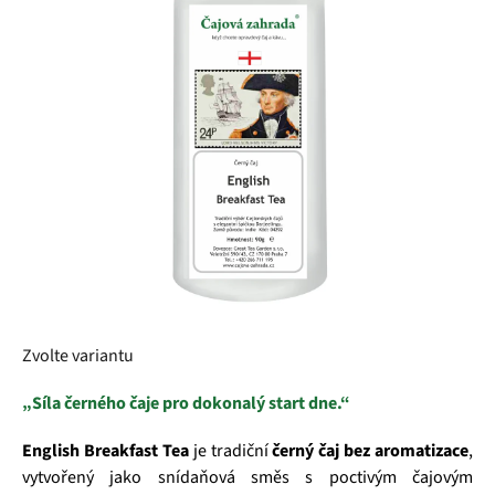
5
hvězdiček.
Zvolte variantu
„Síla černého čaje pro dokonalý start dne.“
English Breakfast Tea
je tradiční
černý čaj bez aromatizace
,
vytvořený jako snídaňová směs s poctivým čajovým