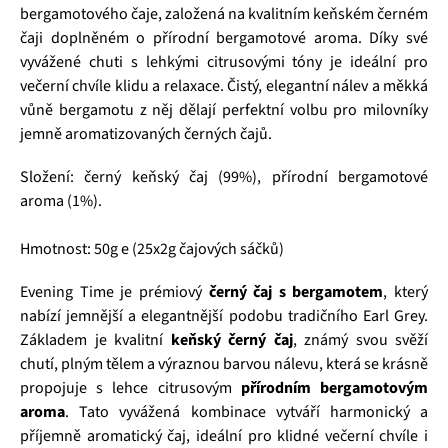
bergamotového čaje, založená na kvalitním keňském černém
čaji doplněném o přírodní bergamotové aroma. Díky své
vyvážené chuti s lehkými citrusovými tóny je ideální pro
večerní chvíle klidu a relaxace. Čistý, elegantní nálev a měkká
vůně bergamotu z něj dělají perfektní volbu pro milovníky
jemně aromatizovaných černých čajů.
Složení: černý keňský čaj (99%), přírodní bergamotové
aroma (1%).
Hmotnost: 50g e (25x2g čajových sáčků)
Evening Time je prémiový
černý čaj s bergamotem
, který
nabízí jemnější a elegantnější podobu tradičního Earl Grey.
Základem je kvalitní
keňský černý čaj
, známý svou svěží
chutí, plným tělem a výraznou barvou nálevu, která se krásně
propojuje s lehce citrusovým
přírodním bergamotovým
aroma
. Tato vyvážená kombinace vytváří harmonický a
příjemně aromatický čaj, ideální pro klidné večerní chvíle i