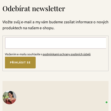
á
Odebírat newsletter
p
a
t
Vložte svůj e-mail a my vám budeme zasílat informace o nových
í
produktech na našem e-shopu.
Vložením e-mailu souhlasíte s
podmínkami ochrany osobních údajů
PŘIHLÁSIT SE
V
o
+
P
1