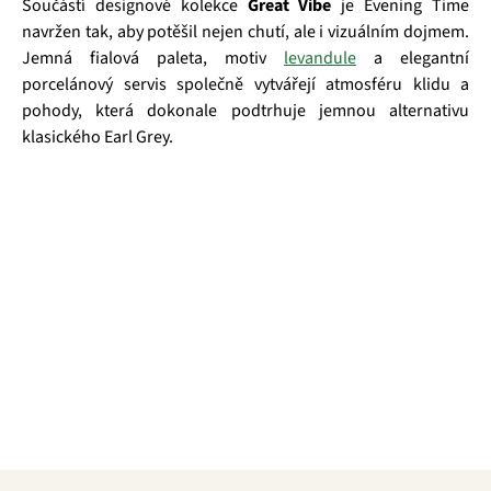
Součástí designové kolekce
Great Vibe
je Evening Time
navržen tak, aby potěšil nejen chutí, ale i vizuálním dojmem.
Jemná fialová paleta, motiv
levandule
a elegantní
porcelánový servis společně vytvářejí atmosféru klidu a
pohody, která dokonale podtrhuje jemnou alternativu
klasického Earl Grey.
Čaj je sice nápoj s nesmírně bohatou historií, ale to
rozhodně neznamená, že by měl být nějak nudný! Právě
naopak - společnost G Tea, která má více než dvacetiletou
tradici si zakládá na skutečně prémiových čajích, které
častokrát navíc míchá v naprosto neotřelých kombinacích a
vytváří tak produkty, na kterých si skutečně pochutnáte a
které vás budou bavit. Navíc je celá řada těchto čajů zabalená
v opravdu povedeném a designově vychytaném balení, díky
kterému se hodí i jaké dárek pro vaše nejbližší.
Z