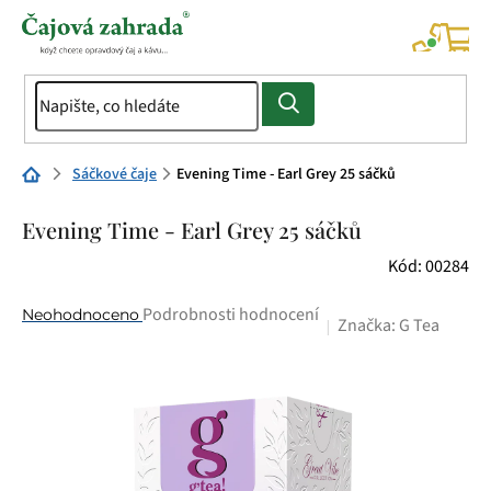
Přejít
na
NÁK
KOŠÍ
obsah
Domů
Sáčkové čaje
Evening Time - Earl Grey 25 sáčků
Evening Time - Earl Grey 25 sáčků
Kód:
00284
Průměrné
Podrobnosti hodnocení
Neohodnoceno
Značka:
G Tea
hodnocení
produktu
je
0,0
z
5