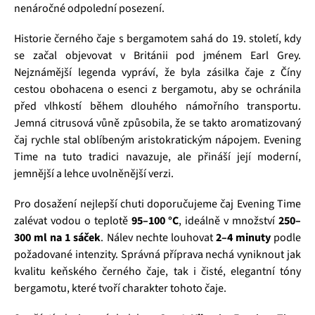
nenáročné odpolední posezení.
Historie černého čaje s bergamotem sahá do 19. století, kdy
se začal objevovat v Británii pod jménem Earl Grey.
Nejznámější legenda vypráví, že byla zásilka čaje z Číny
cestou obohacena o esenci z bergamotu, aby se ochránila
před vlhkostí během dlouhého námořního transportu.
Jemná citrusová vůně způsobila, že se takto aromatizovaný
čaj rychle stal oblíbeným aristokratickým nápojem. Evening
Time na tuto tradici navazuje, ale přináší její moderní,
jemnější a lehce uvolněnější verzi.
Pro dosažení nejlepší chuti doporučujeme čaj Evening Time
zalévat vodou o teplotě
95–100 °C
, ideálně v množství
250–
300 ml na 1 sáček
. Nálev nechte louhovat
2–4 minuty
podle
požadované intenzity. Správná příprava nechá vyniknout jak
kvalitu keňského černého čaje, tak i čisté, elegantní tóny
bergamotu, které tvoří charakter tohoto čaje.