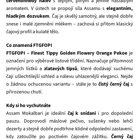
červenohnědý nálev
s teplým, plným a jemně nasládlým
aromatem. V ústech se propojí síla Assamu s
elegantním,
hladkým dozvukem
. Čaj je skvělý samotný, ale stejně dobře
snese i malé zjemnění mlékem – zachová si přitom klasický
čajový profil a kulaté tělo.
Co znamená FTGFOPI
FTGFOPI – Finest Tippy Golden Flowery Orange Pekoe
je
označení pro výběrové listové třídění. Naznačuje přítomnost
jemných lístků a
zlatavých tipsů
, které dodávají suchému
čaji ušlechtilejší vzhled a nálevu uhlazenější eleganci. Nejde
o žádnou ochucenou variantu – stále je to
čistý černý čaj
s
přirozenou chutí.
Kdy si ho vychutnáte
Assam Mokalbari je ideální
čaj k snídani
i pro dopolední
pauzu. Doprovodí máslové pečivo, sušenky nebo lehčí
dezerty a stejně dobře podtrhne klidné odpolední zastavení,
kdy zatoužíte po poctivém čajovém zážitku.
Černý čaj