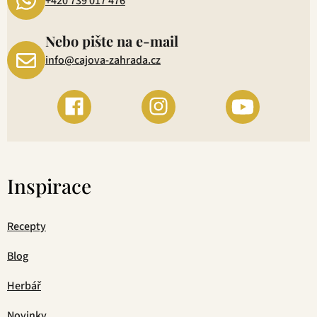
+420 739 017 476
Nebo pište na e-mail
info@cajova-zahrada.cz
Inspirace
Recepty
Blog
Herbář
Novinky