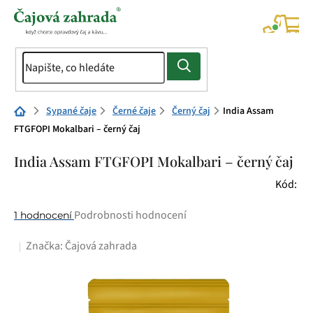
Přejít
na
NÁK
KOŠÍ
obsah
Domů
Sypané čaje
Černé čaje
Černý čaj
India Assam
FTGFOPI Mokalbari – černý čaj
India Assam FTGFOPI Mokalbari – černý čaj
Kód:
Průměrné
Podrobnosti hodnocení
1 hodnocení
hodnocení
Značka:
Čajová zahrada
produktu
je
5,0
z