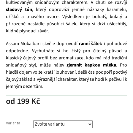
kultivovaným snídaňovým charakterem. V chuti se rozvíjí
sladový tón
, který doprovází jemné náznaky karamelu,
oříšků a tmavého ovoce. Výsledkem je bohatý, kulatý a
přirozeně nasládle působící šálek, který si drží ušlechtilý,
klidně plynoucí závěr.
Assam Mokalbari skvěle doprovodí
ranní šálek
i pohodové
odpoledne. Vychutnáte si ho čistý pro čitelný původ a
klasický čajový profil bez aromatizace; kdo má rád tradiční
snídaňový styl, může nálev
zjemnit kapkou mléka
. Pro
hladší dojem volte kratší louhování, delší čas podpoří poctivý
čajový základ a výraznější charakter, který se hodí k pečivu i k
jemným dezertům.
od
199 Kč
Varianta