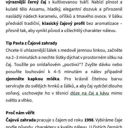
výraznější černý čaj
s kultivovanou tváří. Nabízí plnost a
kulaté tělo Assamu, hladký, elegantní dozvuk a přirozeně
nasládlý nádech karamelu, oříšků a tmavého ovoce. V šálku
předvádí tradiční,
klasický čajový profil
bez aromatizace –
přesně tak, aby vynikl původ a ušlechtilý charakter nálevu.
Tip Pavla z Čajové zahrady
Chcete-li uhlazenější šálek s medově jemnou linkou, začněte
na 2–3 minutách a nechte lístky dýchat v prostorném sítku na
čaj. Toužíte po snídaňovém „poctivci“? Zvyšte dávku nebo
posuňte louhování k 4–5 minutám a nálev případně
zjemněte kapkou mléka
. Pro krásně čitelnou barvu
servírujte do světlých hrnků a šálků, a aby čaj vydržel dlouho
voňavý, uschovejte ho v těsnicí
dóze na čaj a kávu
mimo
světlo a vlhko.
Proč nám věřit
Čajová zahrada
pracuje s čajem od roku
1998
. Vybíráme čaje
podle původu, charakteru a kvality nálevu. U čistých černých