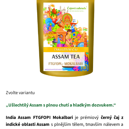
5
hvězdiček.
Zvolte variantu
„Ušlechtilý Assam s plnou chutí a hladkým dozvukem.“
India Assam FTGFOPI Mokalbari
je prémiový
černý čaj z
indické oblasti Assam
s plnějším tělem, tmavším nálevem a