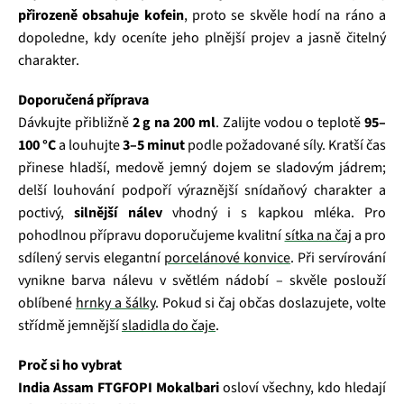
přirozeně obsahuje kofein
, proto se skvěle hodí na ráno a
dopoledne, kdy oceníte jeho plnější projev a jasně čitelný
charakter.
Doporučená příprava
Dávkujte přibližně
2 g na 200 ml
. Zalijte vodou o teplotě
95–
100 °C
a louhujte
3–5 minut
podle požadované síly. Kratší čas
přinese hladší, medově jemný dojem se sladovým jádrem;
delší louhování podpoří výraznější snídaňový charakter a
poctivý,
silnější nálev
vhodný i s kapkou mléka. Pro
pohodlnou přípravu doporučujeme kvalitní
sítka na čaj
a pro
sdílený servis elegantní
porcelánové konvice
. Při servírování
vynikne barva nálevu v světlém nádobí – skvěle poslouží
oblíbené
hrnky a šálky
. Pokud si čaj občas doslazujete, volte
střídmě jemnější
sladidla do čaje
.
Proč si ho vybrat
India Assam FTGFOPI Mokalbari
osloví všechny, kdo hledají