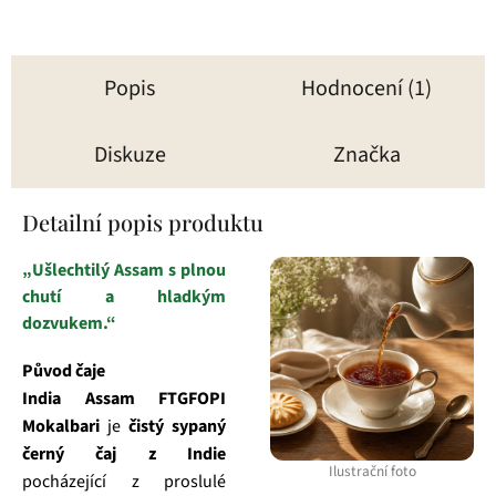
Popis
Hodnocení (1)
Diskuze
Značka
Detailní popis produktu
„Ušlechtilý Assam s plnou
chutí a hladkým
dozvukem.“
Původ čaje
India Assam FTGFOPI
Mokalbari
je
čistý sypaný
černý čaj z Indie
Ilustrační foto
pocházející z proslulé