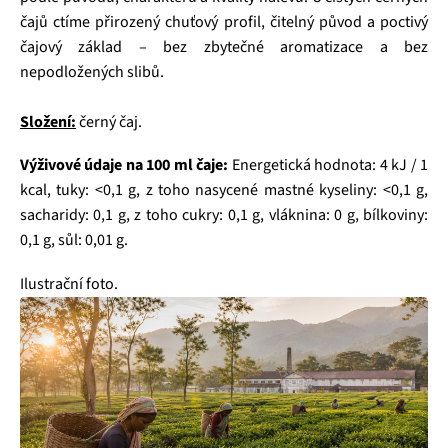
čajů ctíme přirozený chuťový profil, čitelný původ a poctivý
čajový základ – bez zbytečné aromatizace a bez
nepodložených slibů.
Složení:
černý čaj.
Výživové údaje na 100 ml čaje:
Energetická hodnota: 4 kJ / 1
kcal, tuky: <0,1 g, z toho nasycené mastné kyseliny: <0,1 g,
sacharidy: 0,1 g, z toho cukry: 0,1 g, vláknina: 0 g, bílkoviny:
0,1 g, sůl: 0,01 g.
Ilustrační foto.