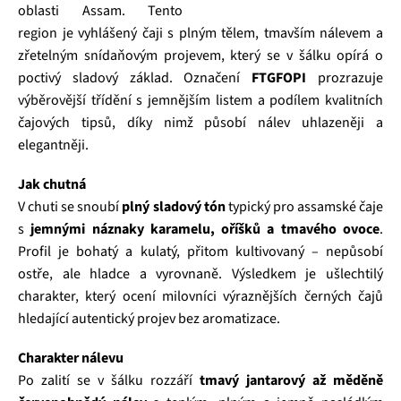
oblasti Assam. Tento
region je vyhlášený čaji s plným tělem, tmavším nálevem a
zřetelným snídaňovým projevem, který se v šálku opírá o
poctivý sladový základ. Označení
FTGFOPI
prozrazuje
výběrovější třídění s jemnějším listem a podílem kvalitních
čajových tipsů, díky nimž působí nálev uhlazeněji a
elegantněji.
Jak chutná
V chuti se snoubí
plný sladový tón
typický pro assamské čaje
s
jemnými náznaky karamelu, oříšků a tmavého ovoce
.
Profil je bohatý a kulatý, přitom kultivovaný – nepůsobí
ostře, ale hladce a vyrovnaně. Výsledkem je ušlechtilý
charakter, který ocení milovníci výraznějších černých čajů
hledající autentický projev bez aromatizace.
Charakter nálevu
Po zalití se v šálku rozzáří
tmavý jantarový až měděně