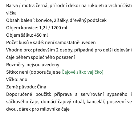
Barva / motiv: černá, přírodní dekor na rukojeti a vrchní části
víčka
Obsah balení: konvice, 2 šálky, dřevěný podtácek
Objem konvice: 1,2 l / 1200 ml
Objem šálku: 450 ml
Počet kusů v sadě: není samostatně uveden
Vhodné pro: především 2 osoby, případně pro delší dolévání
čaje během společného posezení
Rozměry: nejsou uvedeny
Sítko: není (
doporučuje se
Čajové sítko vajíčko)
Víčko: ano
Země původu: Čína
Doporučené použití: příprava a servírování sypaného i
sáčkového čaje, domácí čajový rituál, kancelář, posezení ve
dvou, dárek pro milovníka čaje
Čajová zahrada je naše vlastní autentická značka, která pro
vás již více než 20 let dováží stovky různých čajů, z nichž si
dokáže vybrat každý! Je jedno, jestli máte rádi prémiové