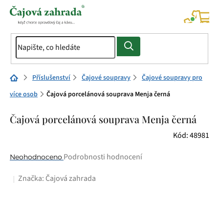
Přejít
na
NÁK
KOŠÍ
obsah
Domů
Příslušenství
Čajové soupravy
Čajové soupravy pro
více osob
Čajová porcelánová souprava Menja černá
Čajová porcelánová souprava Menja černá
Kód:
48981
Průměrné
Podrobnosti hodnocení
Neohodnoceno
hodnocení
Značka:
Čajová zahrada
produktu
je
0,0
z