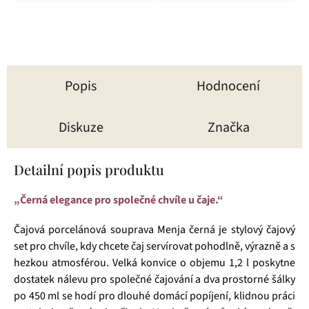
hvězdiček.
Popis
Hodnocení
Diskuze
Značka
Detailní popis produktu
„Černá elegance pro společné chvíle u čaje.“
Čajová porcelánová souprava Menja černá je stylový čajový
set pro chvíle, kdy chcete čaj servírovat pohodlně, výrazně a s
hezkou atmosférou. Velká konvice o objemu 1,2 l poskytne
dostatek nálevu pro společné čajování a dva prostorné šálky
po 450 ml se hodí pro dlouhé domácí popíjení, klidnou práci