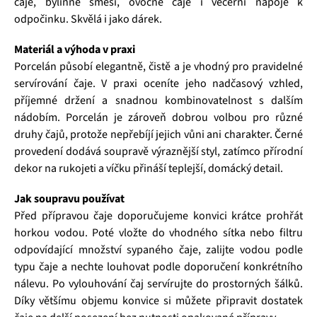
čaje, bylinné směsi, ovocné čaje i večerní nápoje k
odpočinku. Skvělá i jako dárek.
Materiál a výhoda v praxi
Porcelán působí elegantně, čistě a je vhodný pro pravidelné
servírování čaje. V praxi oceníte jeho nadčasový vzhled,
příjemné držení a snadnou kombinovatelnost s dalším
nádobím. Porcelán je zároveň dobrou volbou pro různé
druhy čajů, protože nepřebíjí jejich vůni ani charakter. Černé
provedení dodává soupravě výraznější styl, zatímco přírodní
dekor na rukojeti a víčku přináší teplejší, domácký detail.
Jak soupravu používat
Před přípravou čaje doporučujeme konvici krátce prohřát
horkou vodou. Poté vložte do vhodného sítka nebo filtru
odpovídající množství sypaného čaje, zalijte vodou podle
typu čaje a nechte louhovat podle doporučení konkrétního
nálevu. Po vylouhování čaj servírujte do prostorných šálků.
Díky většímu objemu konvice si můžete připravit dostatek