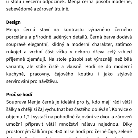
u stolu i večerní odpočinek. Menja černá působí moderně,
sebevědomě a zároveň útulně.
Design
Menja černá staví na kontrastu výrazného černého
porcelánu a přírodně laděných detailů. Černá barva dodává
soupravě elegantní, klidný a moderní charakter, zatímco
rukojeť a vrchní část víčka v dekoru dřeva celý vzhled
příjemně zjemňují. Na stole působí set výrazněji než bílá
varianta, ale stále čistě a vkusně. Hodí se do moderní
kuchyně, pracovny, čajového koutku i jako stylové
servírování pro návštěvu.
Proč se hodí
Souprava Menja černá je ideální pro ty, kdo mají rádi větší
šálky a chtějí si čaj vychutnat bez častého dolévání. Konvice o
objemu 1,2 l vystačí na pohodlné čajování ve dvou a zároveň
umožní připravit větší množství nálevu najednou. Díky
prostorným šálkům po 450 ml se hodí pro černé čaje, zelené