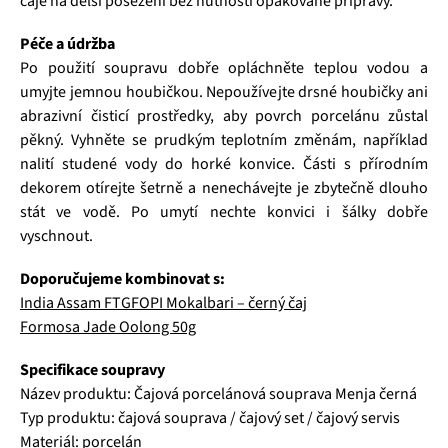
čaje na delší posezení bez nutnosti opakované přípravy.
Péče a údržba
Po použití soupravu dobře opláchněte teplou vodou a
umyjte jemnou houbičkou. Nepoužívejte drsné houbičky ani
abrazivní čisticí prostředky, aby povrch porcelánu zůstal
pěkný. Vyhněte se prudkým teplotním změnám, například
nalití studené vody do horké konvice. Části s přírodním
dekorem otírejte šetrně a nenechávejte je zbytečně dlouho
stát ve vodě. Po umytí nechte konvici i šálky dobře
vyschnout.
Doporučujeme kombinovat s:
India Assam FTGFOPI Mokalbari – černý čaj
Formosa Jade Oolong 50g
Specifikace soupravy
Název produktu: Čajová porcelánová souprava Menja černá
Typ produktu: čajová souprava / čajový set / čajový servis
Materiál: porcelán