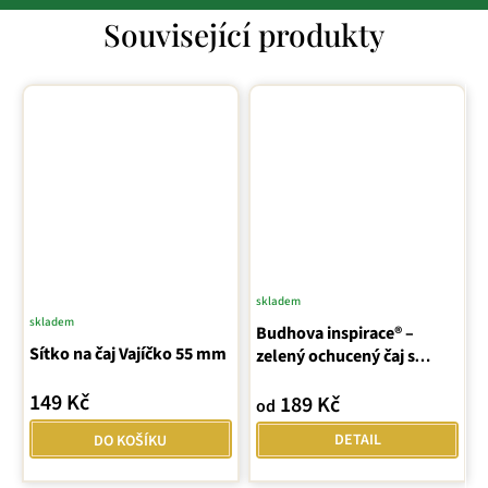
Související produkty
skladem
Průměrné
skladem
Budhova inspirace® –
hodnocení
Sítko na čaj Vajíčko 55 mm
zelený ochucený čaj s
produktu
exotickým ovocem
je
149 Kč
189 Kč
od
5,0
z
DETAIL
DO KOŠÍKU
5