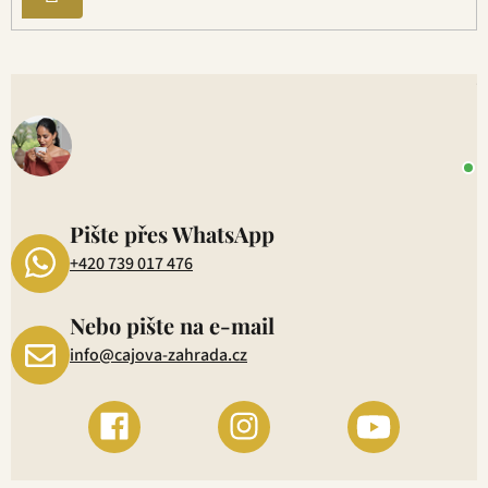
SE
V
o
+
P
1
Pište přes WhatsApp
+420 739 017 476
Nebo pište na e-mail
info@cajova-zahrada.cz