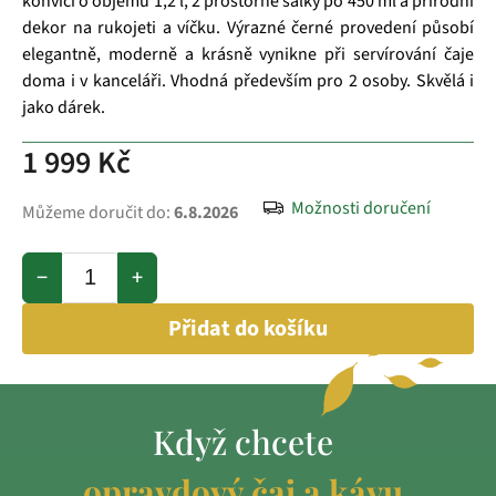
konvici o objemu 1,2 l, 2 prostorné šálky po 450 ml a přírodní
dekor na rukojeti a víčku. Výrazné černé provedení působí
elegantně, moderně a krásně vynikne při servírování čaje
doma i v kanceláři. Vhodná především pro 2 osoby. Skvělá i
jako dárek.
1 999 Kč
Možnosti doručení
Můžeme doručit do:
6.8.2026
−
+
Přidat do košíku
Když chcete
opravdový čaj a kávu