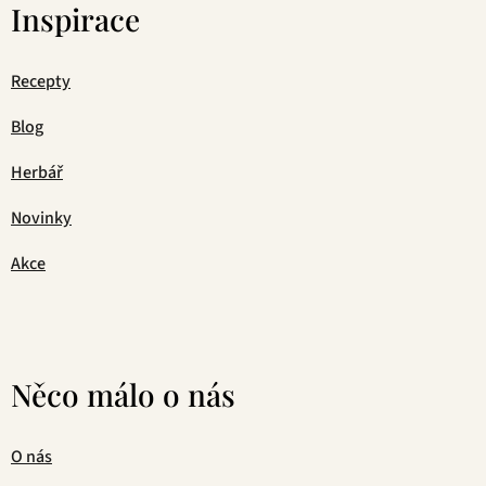
Inspirace
Recepty
Blog
Herbář
Novinky
Akce
Něco málo o nás
O nás