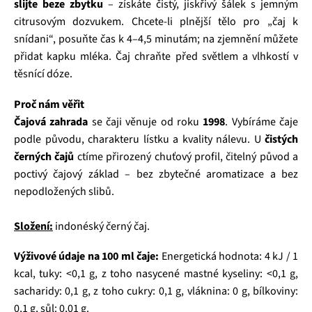
slijte beze zbytku
– získáte čistý, jiskřivý šálek s jemným
citrusovým dozvukem. Chcete‑li plnější tělo pro „čaj k
snídani“, posuňte čas k 4–4,5 minutám; na zjemnění můžete
přidat kapku mléka. Čaj chraňte před světlem a vlhkostí v
těsnící dóze.
Proč nám věřit
Čajová zahrada
se čaji věnuje od roku
1998
. Vybíráme čaje
podle původu, charakteru lístku a kvality nálevu. U
čistých
černých čajů
ctíme přirozený chuťový profil, čitelný původ a
poctivý čajový základ – bez zbytečné aromatizace a bez
nepodložených slibů.
Složení:
indonéský černý čaj.
Výživové údaje na 100 ml čaje:
Energetická hodnota: 4 kJ / 1
kcal, tuky: <0,1 g, z toho nasycené mastné kyseliny: <0,1 g,
sacharidy: 0,1 g, z toho cukry: 0,1 g, vláknina: 0 g, bílkoviny:
0,1 g, sůl: 0,01 g.