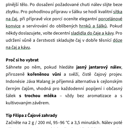
plnější tělo. Po dosažení požadované chuti nálev slijte beze
zbytku. Pro pohodlnou přípravu v šálku se hodí kvalitní
sítka
na čaj
, při přípravě více porcí oceníte elegantní
porcelánové
konvice
a servírování do oblíbených
hrnků a šálků
. Pokud
někdy doslazujete, volte decentní
sladidla do čaje a kávy
. Pro
udržení vůně a čerstvosti skladujte čaj v dobře těsnící
dóze
na čaj a kávu
.
Proč si ho vybrat
Sáhnete po něm, pokud hledáte
jasný jantarový nálev
,
přirozeně
kořeněnou vůni
a svěží, čistě čajový projev.
Indonésie Jáva Malang je příjemná alternativa k cejlonským
černým čajům, vhodná pro každodenní popíjení i občasný
šálek
s trochou mléka
– vždy bez aromatizace a s
kultivovaným závěrem.
Tip Filipa z Čajové zahrady
Začněte na 2 g / 200 ml, 95–96 °C a 3,5 minutách. Nálev poté