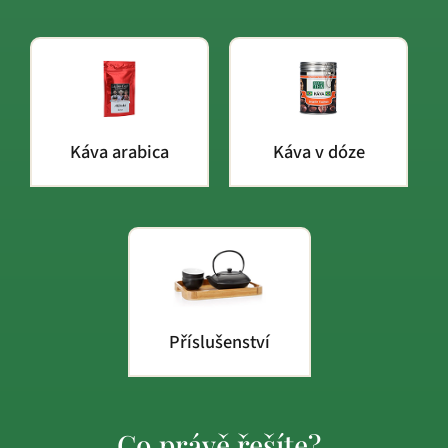
Káva arabica
Káva v dóze
Příslušenství
Co právě řešíte?