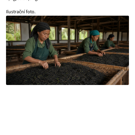
Ilustrační foto.
Čajová zahrada je naše vlastní autentická značka, která pro
vás již více než 20 let dováží stovky různých čajů, z nichž si
dokáže vybrat každý! Je jedno, jestli máte rádi prémiové
zelené čaje, nebo preferujete spíše různé ovocné směsi.
Pokud je pro vás prioritou kvalita použitých surovin, jejich