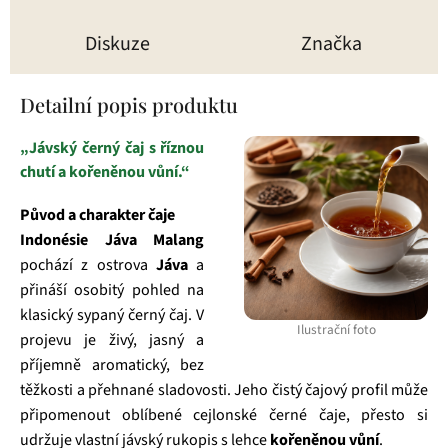
Diskuze
Značka
Detailní popis produktu
„Jávský černý čaj s říznou
chutí a kořeněnou vůní.“
Původ a charakter čaje
Indonésie Jáva Malang
pochází z ostrova
Jáva
a
přináší osobitý pohled na
klasický sypaný černý čaj. V
Ilustrační foto
projevu je živý, jasný a
příjemně aromatický, bez
těžkosti a přehnané sladovosti. Jeho čistý čajový profil může
připomenout oblíbené cejlonské černé čaje, přesto si
udržuje vlastní jávský rukopis s lehce
kořeněnou vůní
.