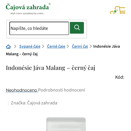
Přejít
na
NÁK
KOŠÍ
obsah
Domů
Sypané čaje
Černé čaje
Černý čaj
Indonésie Jáva
Malang – černý čaj
Indonésie Jáva Malang – černý čaj
Kód:
Průměrné
Podrobnosti hodnocení
Neohodnoceno
hodnocení
Značka:
Čajová zahrada
produktu
je
0,0
z