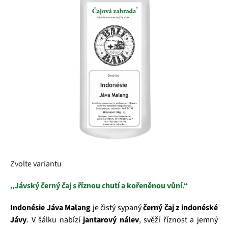
5
hvězdiček.
Zvolte variantu
„Jávský černý čaj s říznou chutí a kořeněnou vůní.“
Indonésie Jáva Malang
je čistý sypaný
černý čaj z indonéské
Jávy
. V šálku nabízí
jantarový nálev
, svěží říznost a jemný