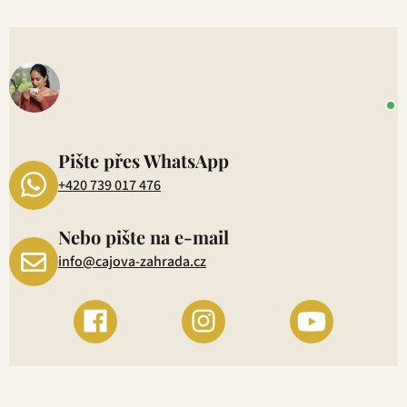
V
o
+
P
1
Pište přes WhatsApp
+420 739 017 476
Nebo pište na e-mail
info@cajova-zahrada.cz