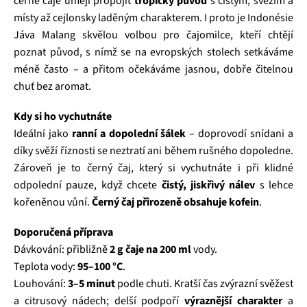
černé čaje umějí propojit
tropický původ
s čistým, svěžím a
místy až cejlonsky laděným charakterem. I proto je Indonésie
Jáva Malang skvělou volbou pro čajomilce, kteří chtějí
poznat původ, s nímž se na evropských stolech setkáváme
méně často – a přitom očekáváme jasnou, dobře čitelnou
chuť bez aromat.
Kdy si ho vychutnáte
Ideální jako
ranní a dopolední šálek
– doprovodí snídani a
díky svěží říznosti se neztratí ani během rušného dopoledne.
Zároveň je to černý čaj, který si vychutnáte i při klidné
odpolední pauze, když chcete
čistý, jiskřivý nálev
s lehce
kořeněnou vůní.
Černý čaj přirozeně obsahuje kofein
.
Doporučená příprava
Dávkování: přibližně
2 g čaje na 200 ml
vody.
Teplota vody:
95–100 °C
.
Louhování:
3–5 minut
podle chuti. Kratší čas zvýrazní svěžest
a citrusový nádech; delší podpoří
výraznější charakter
a