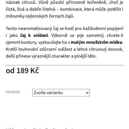
náznak citrusů. Vůně působí přirozeně kořeněně, chuť je
čistá, živá a dobře čitelná – kombinace, která může potěšit i
milovníky cejlonských černých čajů.
Tento nearomatizovaný čaj se hodí pro každodenní popíjení
i jako
čaj k snídani
. Výborně se pije samotný; chcete‑li
zjemnit kontury, vyzkoušejte ho s
malým množstvím mléka
.
Kratší louhování zdůrazní svěžest a lehce citrusový dozvuk,
delší přinese výraznější charakter a plnější tělo.
od
189 Kč
Varianta