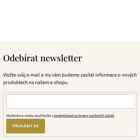
následné šetrné zpracování a také velmi přívětivá cena, pak
jste tu správně. A pevně věříme, že jakmile naše produkty
jednou ochutnáte, budete nadšení.
Z
á
Odebírat newsletter
p
a
t
Vložte svůj e-mail a my vám budeme zasílat informace o nových
í
produktech na našem e-shopu.
Vložením e-mailu souhlasíte s
podmínkami ochrany osobních údajů
PŘIHLÁSIT SE