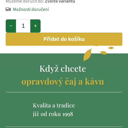
Můžeme doručit do:
Zvolte variantu
Možnosti doručení
−
+
Přidat do košíku
Když chcete
opravdový čaj a kávu
Kvalita a tradice
již od roku 1998