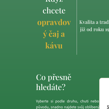
chcete
opravdov
Kvalita a trad
již od roku 1
ý čaj a
kávu
Co přesně
hledáte?
Vyberte si podle druhu, chuti nebo
S
původu, snadno najdete svůj oblíbený