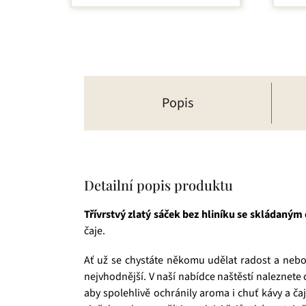
Popis
Detailní popis produktu
Třívrstvý
zlatý sáček bez hliníku se skládaný
čaje.
Ať už se chystáte někomu udělat radost a nebo 
nejvhodnější. V naší nabídce naštěstí naleznete c
aby spolehlivě ochránily aroma i chuť kávy a ča