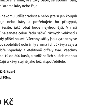
lizovaná fólie, kraftový papír, se spodní fólií),
ní aroma kávy nebo čaje.
e někomu udělat radost a nebo jste si jen koupili
čaje nebo kávy a potřebujete ho přesypat,
řešíte, jaký obal bude nejvhodnější. V naší
í naleznete celou řadu sáčků různých velikostí i
ždý přišel na své. Všechny sáčky jsou vyrobeny ve
aby spolehlivě ochránily aroma i chuť kávy a čaje a
bře vypadaly a efektivně držely tvar. Všechny
od 10 do 500 kusů, a tudíž našich služeb mohou
 čajů a kávy, stejně jako běžní spotřebitelé.
Drží tvar!
d 10ks.
 Kč