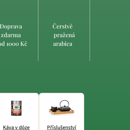
Doprava
Čerstvě
zdarma
pražená
d 1000 Kč
arabica
Káva v dóze
Příslušenství