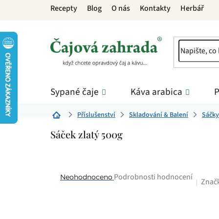
Přejít
Recepty
Blog
O nás
Kontakty
Herbář
na
obsah
Sypané čaje
Káva arabica
P
Příslušenství
Skladování & Balení
Sáčky
Domů
Sáček zlatý 500g
Průměrné
Podrobnosti hodnocení
Neohodnoceno
Znač
hodnocení
produktu
je