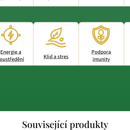
Energie a
Podpora
Klid a stres
oustředění
imunity
Související produkty