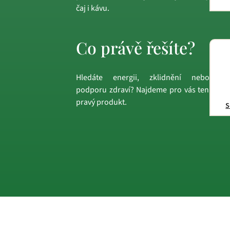
čaj i kávu.
Co právě řešíte?
Hledáte energii, zklidnění nebo
podporu zdraví? Najdeme pro vás ten
pravý produkt.
s