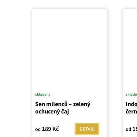
skladem
sklad
Sen milenců – zelený
Ind
ochucený čaj
čern
189 Kč
1
DETAIL
od
od