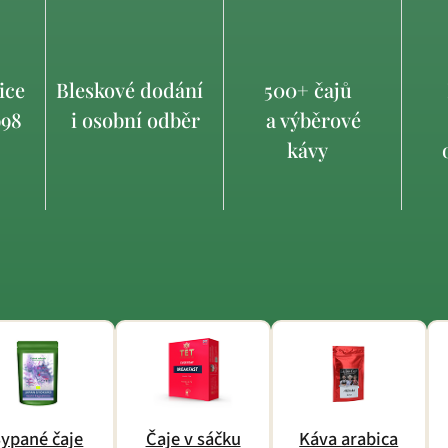
ice
Bleskové dodání
500+ čajů
998
i osobní odběr
a výběrové
kávy
o
ypané čaje
Čaje v sáčku
Káva arabica