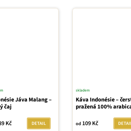
em
skladem
onésie Jáva Malang –
Káva Indonésie – čers
ý čaj
pražená 100% arabic
89 Kč
109 Kč
DETAIL
DETAI
od