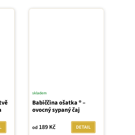
skladem
tvě
Babiččina ošatka ® –
a
ovocný sypaný čaj
189 Kč
L
DETAIL
od