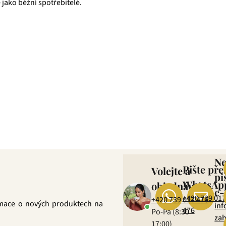
 jako běžní spotřebitelé.
která pro vás již více než 20 let dováží stovky různých čajů, z nichž
zné ovocné směsi. Pokud je pro vás prioritou kvalita použitých s
ně věříme, že jakmile naše produkty jednou ochutnáte, budete nadše
N
Pište pře
Volejte a
pi
WhatsAp
objednávejte
e-
+420 739 017
+420 739 017 476
rmace o nových produktech na
inf
476
Po-Pá (8:30 –
zah
17:00)