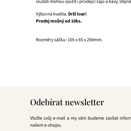
služeb mohou využít i prodejci čajů a kávy, stejně
Výborná kvalita.
Drží tvar!
Prodej možný od 10ks.
Rozměry sáčku: 105 x 65 x 290mm.
Čajová zahrada je naše vlastní autentická značka, 
prémiové zelené čaje, nebo preferujete spíše rů
velmi přívětivá cena, pak jste tu správně. A pev
Z
á
Odebírat newsletter
p
a
t
Vložte svůj e-mail a my vám budeme zasílat info
í
našem e-shopu.