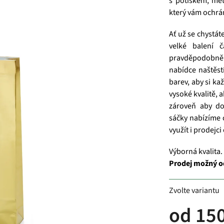
s potiskem, meta
který vám ochrá
Ať už se chystát
velké balení 
pravděpodobně 
nabídce naštěst
barev, aby si ka
vysoké kvalitě, 
zároveň aby do
sáčky nabízíme 
využít i prodejci
Výborná kvalita.
Prodej možný o
Zvolte variantu
od
150