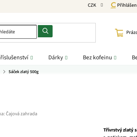
CZK
Přihlášen
NÁKU
Práz
KOŠÍ
říslušenství
Dárky
Bez kofeinu
Be
Sáček zlatý 500g
ka:
Čajová zahrada
Třívrstvý
zlatý 