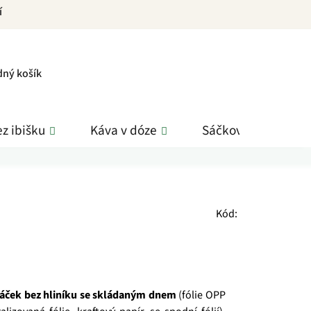
í
PNÍ
dný košík
K
z ibišku
Káva v dóze
Sáčkové čaje
Kód:
sáček bez hliníku se skládaným dnem
(fólie OPP