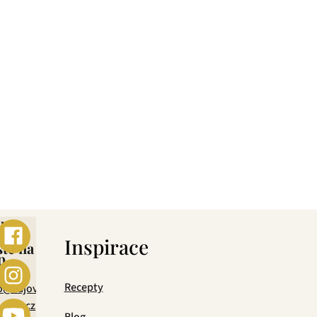
 si dokáže vybrat každý! Je jedno, jestli máte rádi
urovin, jejich následné šetrné zpracování a také
ní.
ebo
s
Inspirace
šte na
p
mail
Recepty
o@cajova-
rada.cz