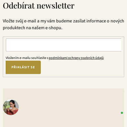
Odebírat newsletter
p
a
t
Vložte svůj e-mail a my vám budeme zasílat informace o nových
í
produktech na našem e-shopu.
Vložením e-mailu souhlasíte s
podmínkami ochrany osobních údajů
PŘIHLÁSIT SE
V
o
+
P
1