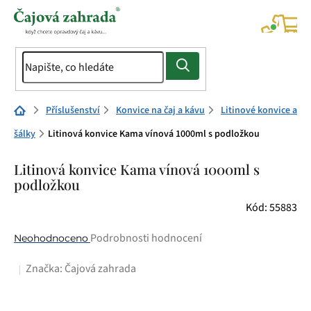
Přejít
na
NÁK
KOŠÍ
obsah
Domů
Příslušenství
Konvice na čaj a kávu
Litinové konvice a
šálky
Litinová konvice Kama vínová 1000ml s podložkou
Litinová konvice Kama vínová 1000ml s
podložkou
Kód:
55883
Průměrné
Podrobnosti hodnocení
Neohodnoceno
hodnocení
Značka:
Čajová zahrada
produktu
je
0,0