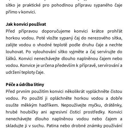
sítko je praktické pro pohodlnou přípravu sypaného čaje
přímo v konvici.
Jak konvici používat
Před přípravou doporučujeme konvici krátce prohřát
horkou vodou. Poté vložte sypaný čaj do nerezového sítka,
zalijte vodou o vhodné teplotě podle druhu čaje a nechte
louhovat. Po vylouhování sítko vyjměte a čaj servírujte do
šálků. Konvici nenechávejte dlouho naplněnou čajem nebo
vodou. Konvice je určena především k přípravě, servírování a
udržení teploty čaje.
Péče a údržba litiny
Před prvním použitím konvici několikrát vypláchněte čistou
vodou. Po použití ji opláchněte horkou vodou a dobře
osušte měkkým hadříkem. Nepoužívejte myčku, drátěnky,
hrubé houbičky ani agresivní čisticí prostředky. Konvici
nenechávejte dlouho naplněnou vodou nebo čajem a
skladujte ji v suchu. Patina nebo drobné známky používání