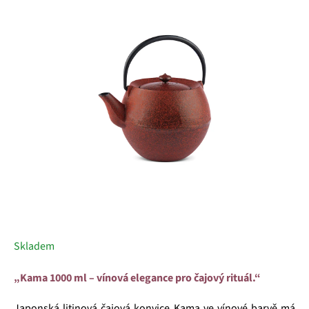
z
5
hvězdiček.
Skladem
„Kama 1000 ml – vínová elegance pro čajový rituál.“
Japonská litinová čajová konvice Kama ve vínové barvě má