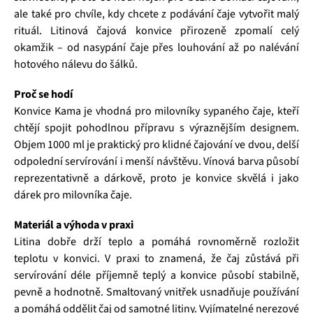
ale také pro chvíle, kdy chcete z podávání čaje vytvořit malý
rituál. Litinová čajová konvice přirozeně zpomalí celý
okamžik – od nasypání čaje přes louhování až po nalévání
hotového nálevu do šálků.
Proč se hodí
Konvice Kama je vhodná pro milovníky sypaného čaje, kteří
chtějí spojit pohodlnou přípravu s výraznějším designem.
Objem 1000 ml je praktický pro klidné čajování ve dvou, delší
odpolední servírování i menší návštěvu. Vínová barva působí
reprezentativně a dárkově, proto je konvice skvělá i jako
dárek pro milovníka čaje.
Materiál a výhoda v praxi
Litina dobře drží teplo a pomáhá rovnoměrně rozložit
teplotu v konvici. V praxi to znamená, že čaj zůstává při
servírování déle příjemně teplý a konvice působí stabilně,
pevně a hodnotně. Smaltovaný vnitřek usnadňuje používání
a pomáhá oddělit čaj od samotné litiny. Vyjímatelné nerezové