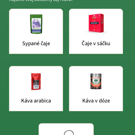
Sypané čaje
Čaje v sáčku
Káva arabica
Káva v dóze