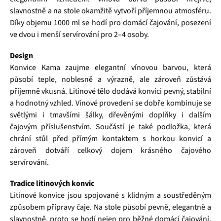
slavnostně a na stole okamžitě vytvoří příjemnou atmosféru.
Díky objemu 1000 ml se hodí pro domácí čajování, posezení
ve dvou i menší servírování pro 2–4 osoby.
Design
Konvice Kama zaujme elegantní vínovou barvou, která
působí teple, noblesně a výrazně, ale zároveň zůstává
příjemně vkusná. Litinové tělo dodává konvici pevný, stabilní
a hodnotný vzhled. Vínové provedení se dobře kombinuje se
světlými i tmavšími šálky, dřevěnými doplňky i dalším
čajovým příslušenstvím. Součástí je také podložka, která
chrání stůl před přímým kontaktem s horkou konvicí a
zároveň dotváří celkový dojem krásného čajového
servírování.
Tradice litinových konvic
Litinové konvice jsou spojované s klidným a soustředěným
způsobem přípravy čaje. Na stole působí pevně, elegantně a
slavnostně, proto se hodí nejen pro běžné domácí čajování,