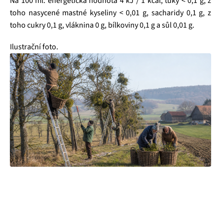
Na 100 ml: energetická hodnota 4 kJ / 1 kcal, tuky < 0,1 g, z
toho nasycené mastné kyseliny < 0,01 g, sacharidy 0,1 g, z
toho cukry 0,1 g, vláknina 0 g, bílkoviny 0,1 g a sůl 0,01 g.
Ilustrační foto.
Čajová zahrada je naše vlastní autentická značka, která pro
vás již více než 20 let dováží stovky různých čajů, z nichž si
dokáže vybrat každý! Je jedno, jestli máte rádi prémiové