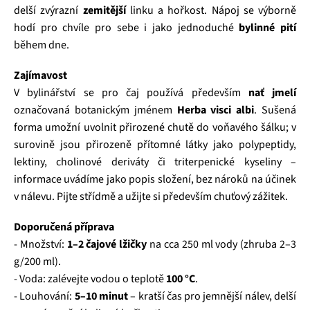
delší zvýrazní
zemitější
linku a hořkost. Nápoj se výborně
hodí pro chvíle pro sebe i jako jednoduché
bylinné pití
během dne.
Zajímavost
V bylinářství se pro čaj používá především
nať jmelí
označovaná botanickým jménem
Herba visci albi
. Sušená
forma umožní uvolnit přirozené chutě do voňavého šálku; v
surovině jsou přirozeně přítomné látky jako polypeptidy,
lektiny, cholinové deriváty či triterpenické kyseliny –
informace uvádíme jako popis složení, bez nároků na účinek
v nálevu. Pijte střídmě a užijte si především chuťový zážitek.
Doporučená příprava
- Množství:
1–2 čajové lžičky
na cca 250 ml vody (zhruba 2–3
g/200 ml).
- Voda: zalévejte vodou o teplotě
100 °C
.
- Louhování:
5–10 minut
– kratší čas pro jemnější nálev, delší