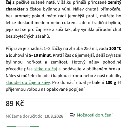
čaj
z pečlivě sušené natě. V šálku přináší přirozeně
zemitý
charakter
s čistou bylinnou vůní. Nálev chutná přímočaře,
bez aromat; pokud máte rádi jemnější profil, můžete ho
lehce dosladit medem nebo cukrem. Jde o tradiční bylinu,
jejíž nať se pro čaj řeže a suší tak, aby vynikla přírodní chuť
bez zbytečných zásahů.
Příprava je snadná: 1–2 lžičky na zhruba 250 ml, voda
100 °C
a louhování
5–10 minut
. Kratší čas dá jemnější, delší zvýrazní
bylinnou hořkost a zemitost. Hotový nálev pohodlně
přeceďte přes
sítko na čaj
a podávejte v oblíbeném hrnku.
Nálev si můžete doladit i kapkou citronu nebo z naší nabídky
sladidel do čaje a kávy
. Pro domácí rituál je balení
100 g ℮
příjemnou volbou na opakované popíjení.
89 Kč
Možnosti doručení
Můžeme doručit do:
10.8.2026