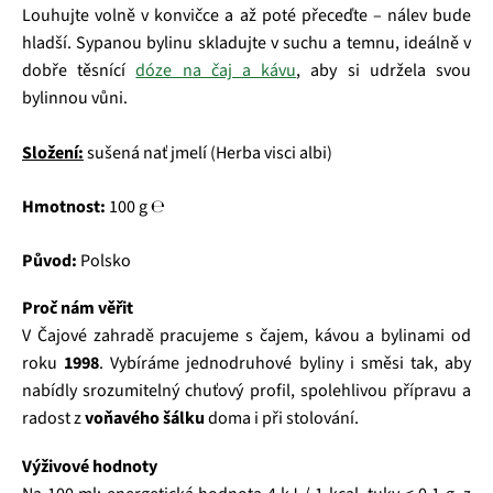
Louhujte volně v konvičce a až poté přeceďte – nálev bude
hladší. Sypanou bylinu skladujte v suchu a temnu, ideálně v
dobře těsnící
dóze na čaj a kávu
, aby si udržela svou
bylinnou vůni.
Složení:
sušená nať jmelí (Herba visci albi)
Hmotnost:
100 g ℮
Původ:
Polsko
Proč nám věřit
V Čajové zahradě pracujeme s čajem, kávou a bylinami od
roku
1998
. Vybíráme jednodruhové byliny i směsi tak, aby
nabídly srozumitelný chuťový profil, spolehlivou přípravu a
radost z
voňavého šálku
doma i při stolování.
Výživové hodnoty