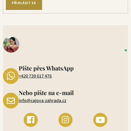
PŘIHLÁSIT SE
V
o
+
P
1
Pište přes WhatsApp
+420 739 017 476
Nebo pište na e-mail
info@cajova-zahrada.cz