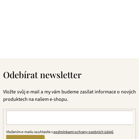
zelené čaje, nebo preferujete spíše různé ovocné směsi.
Pokud je pro vás prioritou kvalita použitých surovin, jejich
následné šetrné zpracování a také velmi přívětivá cena, pak
jste tu správně. A pevně věříme, že jakmile naše produkty
jednou ochutnáte, budete nadšení.
Z
á
Odebírat newsletter
p
a
t
Vložte svůj e-mail a my vám budeme zasílat informace o nových
í
produktech na našem e-shopu.
Vložením e-mailu souhlasíte s
podmínkami ochrany osobních údajů