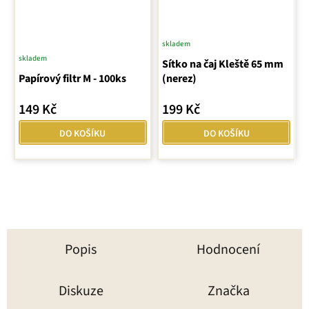
skladem
skladem
Průměrné
Sítko na čaj Kleště 65 mm
Papírový filtr M - 100ks
hodnocení
(nerez)
produktu
149 Kč
199 Kč
je
5,0
DO KOŠÍKU
DO KOŠÍKU
z
5
hvězdiček.
Popis
Hodnocení
Diskuze
Značka