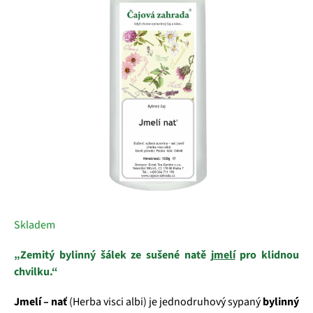
5
hvězdiček.
Skladem
„Zemitý bylinný šálek ze sušené natě
jmelí
pro klidnou
chvilku.“
Jmelí – nať
(Herba visci albi) je jednodruhový sypaný
bylinný