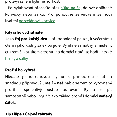
pro zvýraznění bylinné hořkosti.
- Po vyluhování přeceďte přes
sítko na čaj
do své oblíbené
konvičky nebo šálku. Pro pohodlné servírování se hodí
kvalitní
porcelánové konvice
.
Kdy si ho vychutnáte
Jako
čaj pro každý den
– při odpolední pauze, k večernímu
čtení i jako klidný šálek po jídle. Vynikne samotný, s medem,
cukrem či kouskem citronu; na domácí rituál se hodí i hezké
hrnky a šálky
.
Proč si ho vybrat
Hledáte jednodruhovou bylinu s přímočarou chutí a
snadnou přípravou?
Jmelí – nať
nabídne zemitý, vyrovnaný
profil a spolehlivý postup louhování. Bylinu lze pít
samostatně nebo ji využít jako základ pro váš domácí
voňavý
šálek
.
Tip Filipa z Čajové zahrady