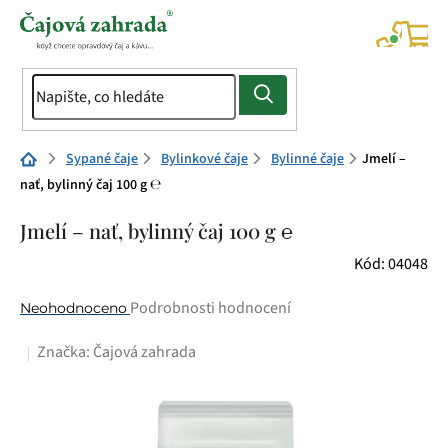
Přejít
na
NÁK
KOŠÍ
obsah
Domů
Sypané čaje
Bylinkové čaje
Bylinné čaje
Jmelí –
nať, bylinný čaj 100 g ℮
Jmelí – nať, bylinný čaj 100 g ℮
Kód:
04048
Průměrné
Podrobnosti hodnocení
Neohodnoceno
hodnocení
Značka:
Čajová zahrada
produktu
je
0,0
z