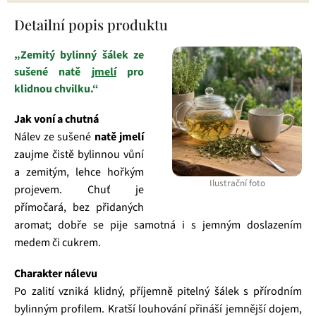
Detailní popis produktu
„Zemitý bylinný šálek ze
sušené natě
jmelí
pro
klidnou chvilku.“
Jak voní a chutná
Nálev ze sušené
natě jmelí
zaujme čistě bylinnou vůní
a zemitým, lehce hořkým
Ilustrační foto
projevem. Chuť je
přímočará, bez přidaných
aromat; dobře se pije samotná i s jemným doslazením
medem či cukrem.
Charakter nálevu
Po zalití vzniká klidný, příjemně pitelný šálek s přírodním
bylinným profilem. Kratší louhování přináší jemnější dojem,