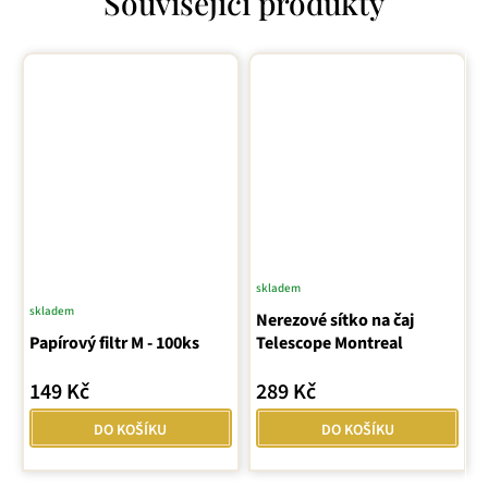
Související produkty
skladem
skladem
Průměrné
Nerezové sítko na čaj
Papírový filtr M - 100ks
hodnocení
Telescope Montreal
produktu
149 Kč
289 Kč
je
5,0
DO KOŠÍKU
DO KOŠÍKU
z
5