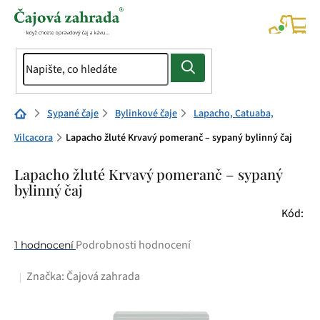
Přejít
na
NÁK
KOŠÍ
obsah
Domů
Sypané čaje
Bylinkové čaje
Lapacho, Catuaba,
Vilcacora
Lapacho žluté Krvavý pomeranč – sypaný bylinný čaj
Lapacho žluté Krvavý pomeranč – sypaný
bylinný čaj
Kód:
Průměrné
Podrobnosti hodnocení
1 hodnocení
hodnocení
Značka:
Čajová zahrada
produktu
je
5,0