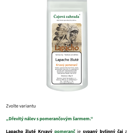
z
5
hvězdiček.
Zvolte variantu
„Dřevitý nálev s pomerančovým šarmem.“
Lapacho žluté Krvavý
pomeranč
je
sypaný bylinný čaj
z