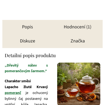
hvězdiček.
Popis
Hodnocení (1)
Diskuze
Značka
Detailní popis produktu
„Dřevitý nálev s
pomerančovým šarmem.“
Charakter směsi
Lapacho žluté Krvavý
pomeranč
je ochucený
bylinný čaj postavený na
vnitřní kůře lapacha.