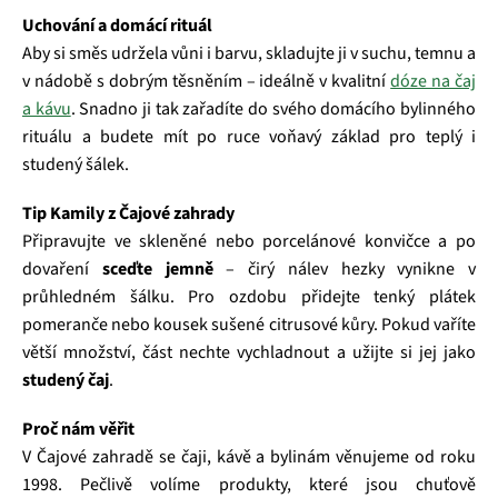
Uchování a domácí rituál
Aby si směs udržela vůni i barvu, skladujte ji v suchu, temnu a
v nádobě s dobrým těsněním – ideálně v kvalitní
dóze na čaj
a kávu
. Snadno ji tak zařadíte do svého domácího bylinného
rituálu a budete mít po ruce voňavý základ pro teplý i
studený šálek.
Tip Kamily z Čajové zahrady
Připravujte ve skleněné nebo porcelánové konvičce a po
dovaření
sceďte jemně
– čirý nálev hezky vynikne v
průhledném šálku. Pro ozdobu přidejte tenký plátek
pomeranče nebo kousek sušené citrusové kůry. Pokud vaříte
větší množství, část nechte vychladnout a užijte si jej jako
studený čaj
.
Proč nám věřit
V Čajové zahradě se čaji, kávě a bylinám věnujeme od roku
1998. Pečlivě volíme produkty, které jsou chuťově