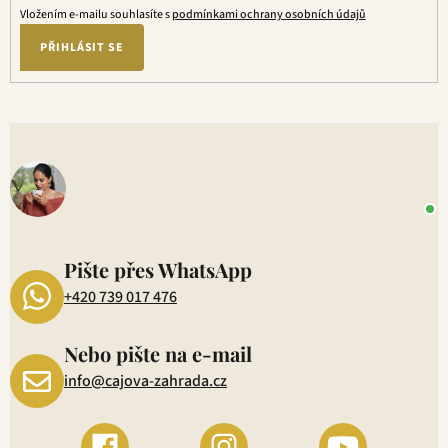
Vložením e-mailu souhlasíte s
podmínkami ochrany osobních údajů
PŘIHLÁSIT SE
V
o
+
P
1
Pište přes WhatsApp
+420 739 017 476
Nebo pište na e-mail
info@cajova-zahrada.cz