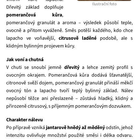
Ilustrační foto
Dřevitý základ doplňuje
pomerančová kůra
,
pomerančový granulát a aroma – výsledek působí teple,
ovocně a přitom vyváženě. Směs potěší každého, kdo chce
lapacho ve voňavější,
citrusově laděné
podobě, ale s
klidným bylinným projevem kůry.
Jak voní a chutná
V chuti se snoubí jemně
dřevitý
a lehce zemitý profil s
ovocným okrajem. Pomerančová kůra dodává šťavnatější,
citronově svěží dojem, pomerančový granulát přináší měkčí
ovocný tón a lapacho tvoří teplý bylinný základ. Nálev
nepůsobí těžce ani přeslazeně – zůstává hladký, klidný a
přirozeně citrusový, s příjemným pomerančovým dozvukem.
Charakter nálevu
Po přípravě vzniká
jantarově hnědý až měděný
odstín, jehož
intenzitu ovlivňuje množství použité směsi i délka odvaru.