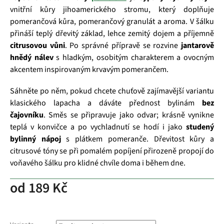
vnitřní kůry jihoamerického stromu, který doplňuje
pomerančová kůra, pomerančový granulát a aroma. V šálku
přináší teplý dřevitý základ, lehce zemitý dojem a příjemně
citrusovou vůni
. Po správné přípravě se rozvine
jantarově
hnědý nálev
s hladkým, osobitým charakterem a ovocným
akcentem inspirovaným krvavým pomerančem.
Sáhněte po něm, pokud chcete chuťově zajímavější variantu
klasického lapacha a dáváte přednost bylinám
bez
čajovníku
. Směs se připravuje jako odvar; krásně vynikne
teplá v konvičce a po vychladnutí se hodí i jako
studený
bylinný nápoj
s plátkem pomeranče. Dřevitost kůry a
citrusové tóny se při pomalém popíjení přirozeně propojí do
voňavého šálku pro klidné chvíle doma i během dne.
od
189 Kč