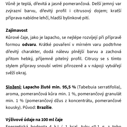
Vůně je teplá, dřevitá a jasně pomerančová. Delší jemný var
zvýrazní barvu, dřevitý profil i citrusový dojem; kratší
příprava nabídne lehčí, hladší bylinkové pití.
Zajímavost
Kůrové čaje, jako je lapacho, se nejlépe rozvíjejí při přípravě
formou
odvaru
. Krátké povaření v mírném varu podtrhne
dřevitý charakter, dodá nálevu plnější barvu a zachová
přitom hebký, příjemně pitelný profil. Citrusy se s tímto
stylem přípravy snoubí velmi přirozeně a v nápoji vytvářejí
svěží okraj.
Složení:
Lapacho žluté min. 95,5 %
(Tabebuia serratifolia),
aroma, pomerančová kůra min. 1 %, pomerančový granulát
min. 1 % (pomerančový džus z koncentrátu, pomerančové
kousky). Původ:
Brazílie
.
Výživové údaje na 100 ml čaje
Energetická hodnota 4 kJ / 1 kcal, tuky <0,1 g, z toho