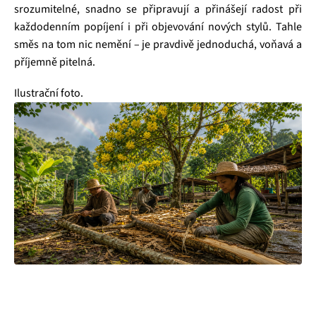
srozumitelné, snadno se připravují a přinášejí radost při
každodenním popíjení i při objevování nových stylů. Tahle
směs na tom nic nemění – je pravdivě jednoduchá, voňavá a
příjemně pitelná.
Ilustrační foto.
Čajová zahrada je naše vlastní autentická značka, která pro