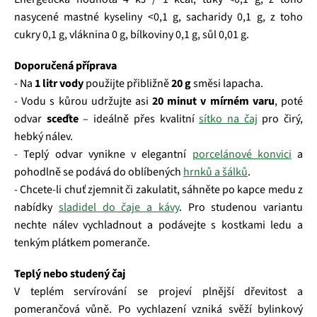
nasycené mastné kyseliny <0,1 g, sacharidy 0,1 g, z toho
cukry 0,1 g, vláknina 0 g, bílkoviny 0,1 g, sůl 0,01 g.
Doporučená příprava
- Na
1 litr vody
použijte přibližně
20 g
směsi lapacha.
- Vodu s kůrou udržujte asi
20 minut v mírném varu
, poté
odvar
sceďte
– ideálně přes kvalitní
sítko na čaj
pro čirý,
hebký nálev.
- Teplý odvar vynikne v elegantní
porcelánové konvici
a
pohodlně se podává do oblíbených
hrnků a šálků
.
- Chcete-li chuť zjemnit či zakulatit, sáhněte po kapce medu z
nabídky
sladidel do čaje a kávy
. Pro studenou variantu
nechte nálev vychladnout a podávejte s kostkami ledu a
tenkým plátkem pomeranče.
Teplý nebo studený čaj
V teplém servírování se projeví plnější dřevitost a
pomerančová vůně. Po vychlazení vzniká svěží bylinkový