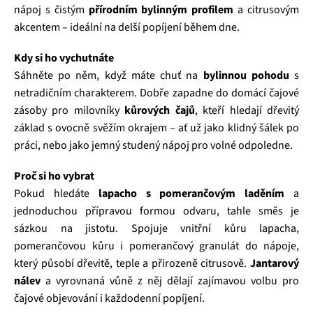
nápoj s čistým
přírodním bylinným profilem
a citrusovým
akcentem – ideální na delší popíjení během dne.
Kdy si ho vychutnáte
Sáhněte po něm, když máte chuť na
bylinnou pohodu
s
netradičním charakterem. Dobře zapadne do domácí čajové
zásoby pro milovníky
kůrových čajů
, kteří hledají dřevitý
základ s ovocně svěžím okrajem – ať už jako klidný šálek po
práci, nebo jako jemný studený nápoj pro volné odpoledne.
Proč si ho vybrat
Pokud hledáte
lapacho s pomerančovým laděním
a
jednoduchou přípravou formou odvaru, tahle směs je
sázkou na jistotu. Spojuje vnitřní kůru lapacha,
pomerančovou kůru i pomerančový granulát do nápoje,
který působí dřevitě, teple a přirozeně citrusově.
Jantarový
nálev
a vyrovnaná vůně z něj dělají zajímavou volbu pro
čajové objevování i každodenní popíjení.