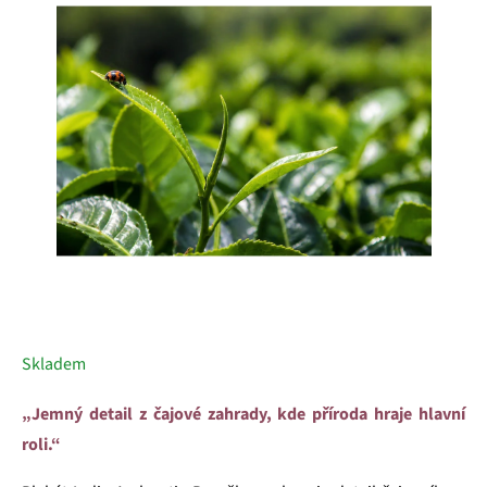
5
hvězdiček.
Skladem
„Jemný detail z čajové zahrady, kde příroda hraje hlavní
roli.“