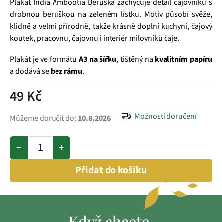
Plakát India Ambootia Beruška zachycuje detail čajovníku s
drobnou beruškou na zeleném lístku. Motiv působí svěže,
klidně a velmi přírodně, takže krásně doplní kuchyni, čajový
koutek, pracovnu, čajovnu i interiér milovníků čaje.
Plakát je ve formátu
A3 na šířku
, tištěný na
kvalitním papíru
a dodává se
bez rámu
.
49 Kč
Možnosti doručení
Můžeme doručit do:
10.8.2026
−
+
Přidat do košíku
Když chcete