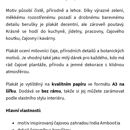
Motiv působí čistě, přírodně a lehce. Díky výrazné zeleni,
měkkému rozostřenému pozadí a drobnému barevnému
detailu berušky je plakát decentní, ale zároveň poutavý.
Krásně se hodí do kuchyně, jídelny, pracovny, čajového
koutku, čajovny i kavárny.
Plakát ocení milovníci čaje, přírodních detailů a botanických
motivů. Je vhodný také jako milý dárek pro každého, kdo má
rád čajové plantáže, přírodu a jemné dekorace s klidnou
atmosférou.
Plakát je vytištěný na
kvalitním papíru
ve formátu
A3 na
šířku
. Dodává se
bez rámu
, takže si jej můžete zarámovat
podle vlastního stylu interiéru.
Hlavní vlastnosti:
motiv inspirovaný čajovou zahradou India Ambootia
detail čajovníku s beruškou