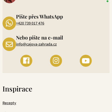
P
1
Pište přes WhatsApp
+420 739 017 476
Nebo pište na e-mail
info@cajova-zahrada.cz
Inspirace
Recepty