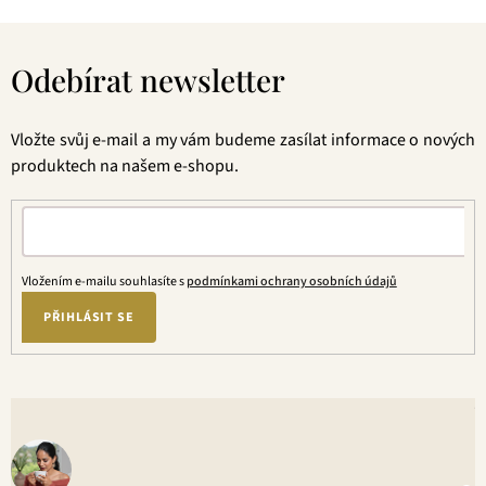
Z
á
Odebírat newsletter
p
a
t
Vložte svůj e-mail a my vám budeme zasílat informace o nových
í
produktech na našem e-shopu.
Vložením e-mailu souhlasíte s
podmínkami ochrany osobních údajů
PŘIHLÁSIT SE
V
o
+