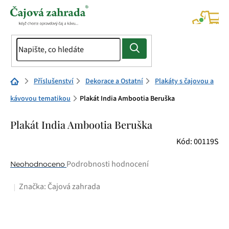
Přejít
na
NÁK
KOŠÍ
obsah
Domů
Příslušenství
Dekorace a Ostatní
Plakáty s čajovou a
kávovou tematikou
Plakát India Ambootia Beruška
Plakát India Ambootia Beruška
Kód:
00119S
Průměrné
Podrobnosti hodnocení
Neohodnoceno
hodnocení
Značka:
Čajová zahrada
produktu
je
0,0
z