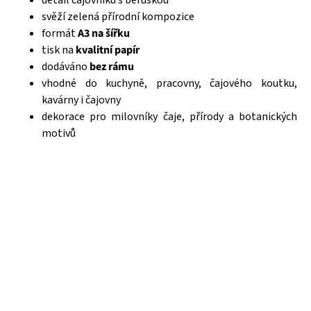
svěží zelená přírodní kompozice
formát
A3 na šířku
tisk na
kvalitní papír
dodáváno
bez rámu
vhodné do kuchyně, pracovny, čajového koutku,
kavárny i čajovny
dekorace pro milovníky čaje, přírody a botanických
motivů
Čajová zahrada je naše vlastní autentická značka, která pro
vás již více než 20 let dováží stovky různých čajů, z nichž si
dokáže vybrat každý! Je jedno, jestli máte rádi prémiové
zelené čaje, nebo preferujete spíše různé ovocné směsi.
Pokud je pro vás prioritou kvalita použitých surovin, jejich
následné šetrné zpracování a také velmi přívětivá cena, pak
jste tu správně. A pevně věříme, že jakmile naše produkty
jednou ochutnáte, budete nadšení.